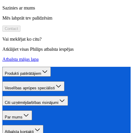
Sazinies ar mums
Mēs labprāt tev palīdzēsim
Contact
Vai meklējat ko citu?
Atklājiet visas Philips atbalsta iespējas
Atbalsta mājas lapa
Produkti patērātājiem
Veselības aprūpes speciālisti
Citi uzņēmējdarbības risinājumi
Par mums
Atbalsta kontakti