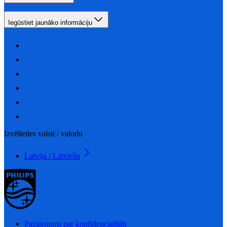
Iegūstiet jaunāko informāciju
Izvēlieties valsti / valodu
Latvija / Latviešu
Paziņojums par konfidencialitāti