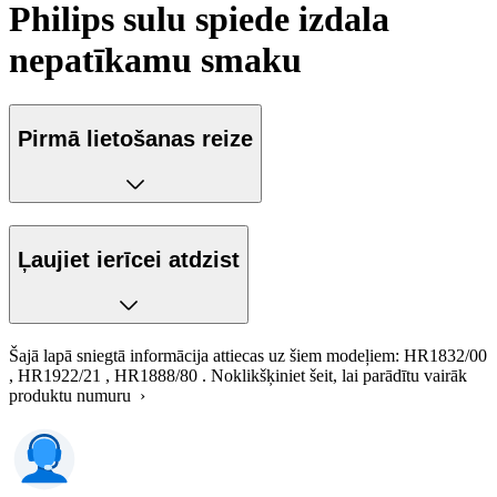
Philips sulu spiede izdala
nepatīkamu smaku
Pirmā lietošanas reize
Ļaujiet ierīcei atdzist
Šajā lapā sniegtā informācija attiecas uz šiem modeļiem:
HR1832/00
,
HR1922/21
,
HR1888/80
.
Noklikšķiniet šeit, lai parādītu vairāk
produktu numuru ›