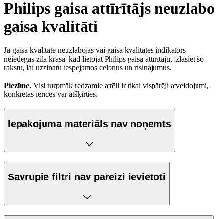
Philips gaisa attīrītājs neuzlabo
gaisa kvalitāti
Ja gaisa kvalitāte neuzlabojas vai gaisa kvalitātes indikators
neiedegas zilā krāsā, kad lietojat Philips gaisa attīrītāju, izlasiet šo
rakstu, lai uzzinātu iespējamos cēloņus un risinājumus.
Piezīme.
Visi turpmāk redzamie attēli ir tikai vispārēji atveidojumi,
konkrētas ierīces var atšķirties.
Iepakojuma materiāls nav noņemts
Savrupie filtri nav pareizi ievietoti