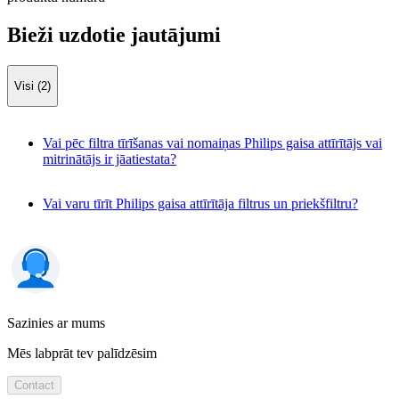
Bieži uzdotie jautājumi
Visi (2)
Vai pēc filtra tīrīšanas vai nomaiņas Philips gaisa attīrītājs vai
mitrinātājs ir jāatiestata?
Vai varu tīrīt Philips gaisa attīrītāja filtrus un priekšfiltru?
Sazinies ar mums
Mēs labprāt tev palīdzēsim
Contact