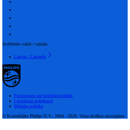
Izvēlieties valsti / valodu
Latvija / Latviešu
Paziņojums par konfidencialitāti
Lietošanas noteikumi
Sīkfailu politika
© Koninklijke Philips N.V., 2004 - 2026. Visas tiesības aizsargātas