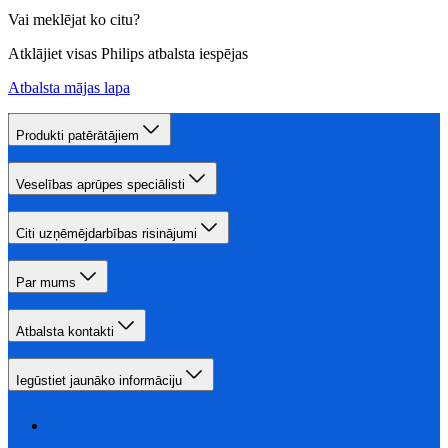
Vai meklējat ko citu?
Atklājiet visas Philips atbalsta iespējas
Atbalsta mājas lapa
Produkti patērātājiem
Veselības aprūpes speciālisti
Citi uzņēmējdarbības risinājumi
Par mums
Atbalsta kontakti
Iegūstiet jaunāko informāciju