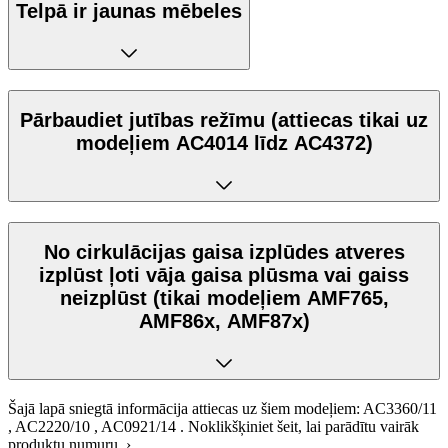
Telpā ir jaunas mēbeles
Pārbaudiet jutības režīmu (attiecas tikai uz
modeļiem AC4014 līdz AC4372)
No cirkulācijas gaisa izplūdes atveres
izplūst ļoti vāja gaisa plūsma vai gaiss
neizplūst (tikai modeļiem AMF765,
AMF86x, AMF87x)
Šajā lapā sniegtā informācija attiecas uz šiem modeļiem:
AC3360/11
,
AC2220/10
,
AC0921/14
.
Noklikšķiniet šeit, lai parādītu vairāk
produktu numuru ›