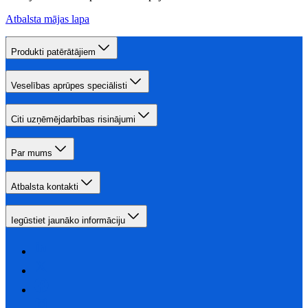
Atbalsta mājas lapa
Produkti patērātājiem
Veselības aprūpes speciālisti
Citi uzņēmējdarbības risinājumi
Par mums
Atbalsta kontakti
Iegūstiet jaunāko informāciju