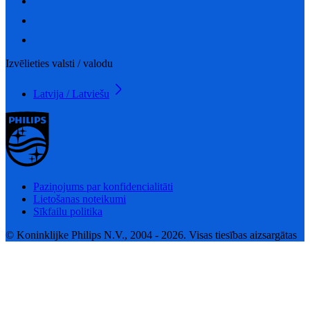
Izvēlieties valsti / valodu
Latvija / Latviešu
Paziņojums par konfidencialitāti
Lietošanas noteikumi
Sīkfailu politika
© Koninklijke Philips N.V., 2004 - 2026. Visas tiesības aizsargātas