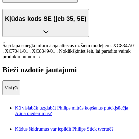
Kļūdas kods SE (jeb 35, 5E)
Šajā lapā sniegtā informācija attiecas uz šiem modeļiem:
XC8347/01
,
XC7041/01
,
XC8349/01
.
Noklikšķiniet šeit, lai parādītu vairāk
produktu numuru ›
Bieži uzdotie jautājumi
Visi (9)
Kā vislabāk uzglabāt Philips mitrās kopšanas putekļsūcēja
Aqua piederumus?
Kādus šķidrumus var iepildīt Philips Stick tvertnē?