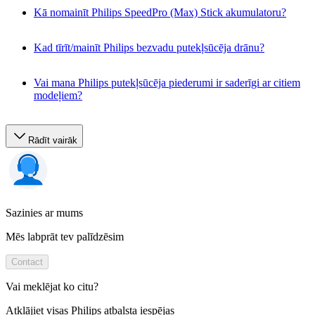
Kā nomainīt Philips SpeedPro (Max) Stick akumulatoru?
Kad tīrīt/mainīt Philips bezvadu putekļsūcēja drānu?
Vai mana Philips putekļsūcēja piederumi ir saderīgi ar citiem
modeļiem?
Rādīt vairāk
Sazinies ar mums
Mēs labprāt tev palīdzēsim
Contact
Vai meklējat ko citu?
Atklājiet visas Philips atbalsta iespējas