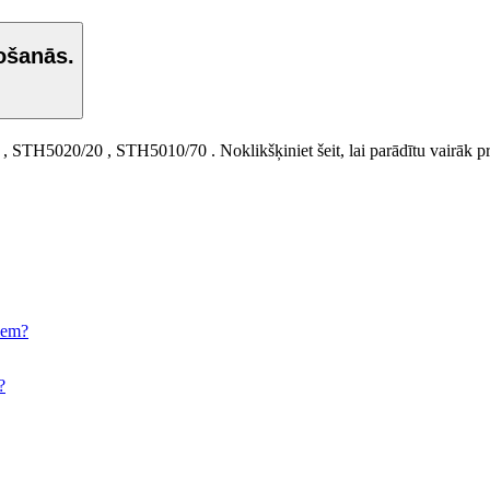
ošanās.
,
STH5020/20
,
STH5010/70
.
Noklikšķiniet šeit, lai parādītu vairāk
biem?
?