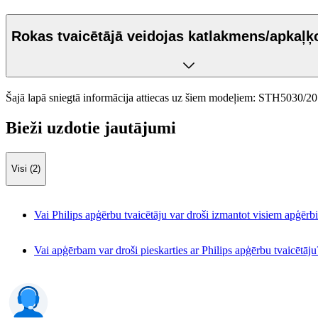
Rokas tvaicētājā veidojas katlakmens/apkaļķ
Šajā lapā sniegtā informācija attiecas uz šiem modeļiem:
STH5030/20
Bieži uzdotie jautājumi
Visi (2)
Vai Philips apģērbu tvaicētāju var droši izmantot visiem apģēr
Vai apģērbam var droši pieskarties ar Philips apģērbu tvaicētāju