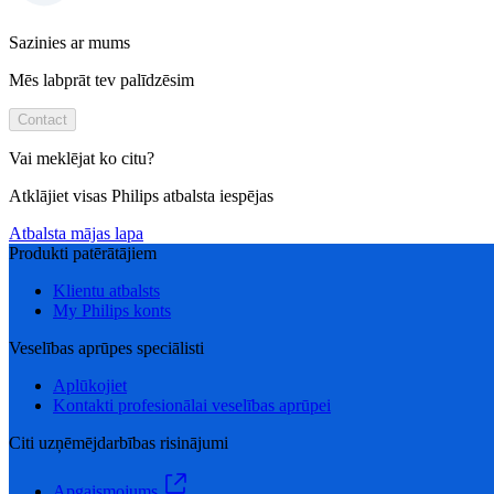
Sazinies ar mums
Mēs labprāt tev palīdzēsim
Contact
Vai meklējat ko citu?
Atklājiet visas Philips atbalsta iespējas
Atbalsta mājas lapa
Produkti patērātājiem
Klientu atbalsts
My Philips konts
Veselības aprūpes speciālisti
Aplūkojiet
Kontakti profesionālai veselības aprūpei
Citi uzņēmējdarbības risinājumi
Apgaismojums