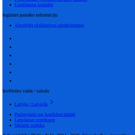
Uzņēmuma kontakti
Iegūstiet jaunāko informāciju
Abonējiet ekskluzīvus piedāvājumus
Izvēlieties valsti / valodu
Latvija / Latviešu
Paziņojums par konfidencialitāti
Lietošanas noteikumi
Sīkfailu politika