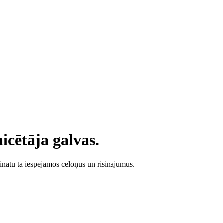
icētāja galvas.
zzinātu tā iespējamos cēloņus un risinājumus.