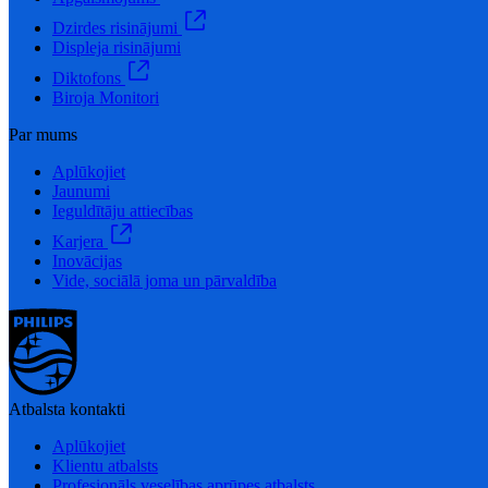
Dzirdes risinājumi
Displeja risinājumi
Diktofons
Biroja Monitori
Par mums
Aplūkojiet
Jaunumi
Ieguldītāju attiecības
Karjera
Inovācijas
Vide, sociālā joma un pārvaldība
Atbalsta kontakti
Aplūkojiet
Klientu atbalsts
Profesionāls veselības aprūpes atbalsts