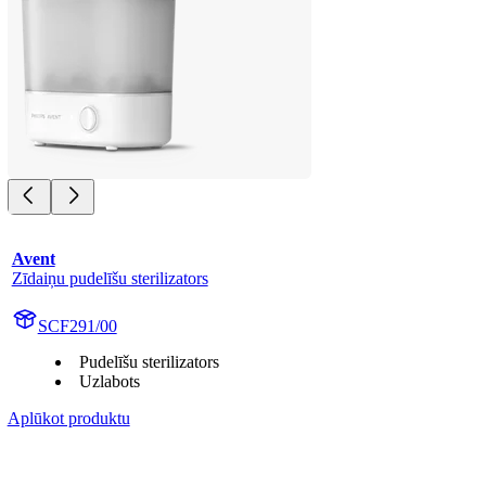
Avent
Zīdaiņu pudelīšu sterilizators
SCF291/00
Pudelīšu sterilizators
Uzlabots
Aplūkot produktu