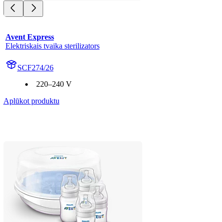
Avent Express
Elektriskais tvaika sterilizators
SCF274/26
220–240 V
Aplūkot produktu