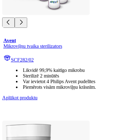
Avent
Mikroviļņu tvaika sterilizators
SCF282/02
Likvidē 99,9% kaitīgo mikrobu
Sterilizē 2 minūtēs
Var ievietot 4 Philips Avent pudelītes
Piemērots visām mikroviļņu krāsnīm.
Aplūkot produktu