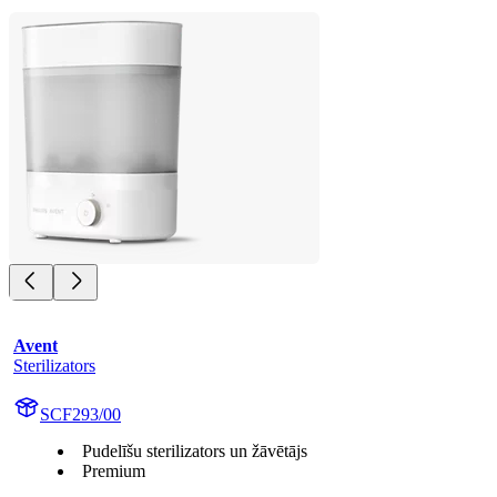
Avent
Sterilizators
SCF293/00
Pudelīšu sterilizators un žāvētājs
Premium