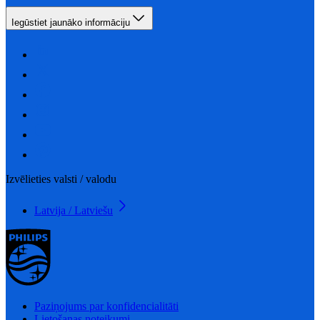
Iegūstiet jaunāko informāciju
Izvēlieties valsti / valodu
Latvija / Latviešu
Paziņojums par konfidencialitāti
Lietošanas noteikumi