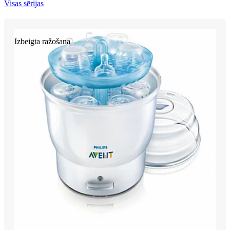
Visas sērijas
Izbeigta ražošana