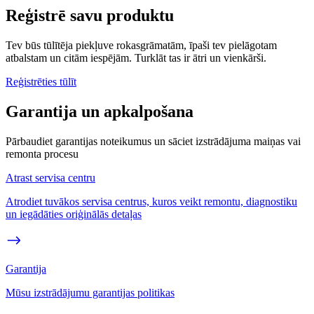
Reģistrē savu produktu
Tev būs tūlītēja piekļuve rokasgrāmatām, īpaši tev pielāgotam
atbalstam un citām iespējām. Turklāt tas ir ātri un vienkārši.
Reģistrēties tūlīt
Garantija un apkalpošana
Pārbaudiet garantijas noteikumus un sāciet izstrādājuma maiņas vai
remonta procesu
Atrast servisa centru
Atrodiet tuvākos servisa centrus, kuros veikt remontu, diagnostiku
un iegādāties oriģinālās detaļas
Garantija
Mūsu izstrādājumu garantijas politikas