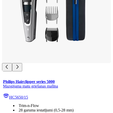
Philips Hairclipper series 5000
Mazgājama matu griešanas mašīna
HC5650/15
Trim-n-Flow
28 garuma iestatījumi (0,5-28 mm)