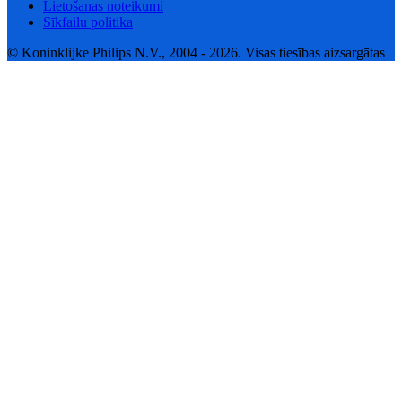
Lietošanas noteikumi
Sīkfailu politika
© Koninklijke Philips N.V., 2004 - 2026. Visas tiesības aizsargātas