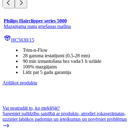
Philips Hairclipper series 5000
Mazgājama matu griešanas mašīna
HC5630/15
Trim-n-Flow
28 garuma iestatījumi (0,5-28 mm)
90 min izmantošana bez vada/1 h uzlāde
100% mazgājams
Līdz pat 5 gadu garantija
Aplūkot produktu
Vai neatradāt to, ko meklējāt?
Saņemiet palīdzību saistībā ar produktu, atrodiet rokasgrāmatas,
uzziniet labākos padomus un ieteikumus un novērsiet problēmas