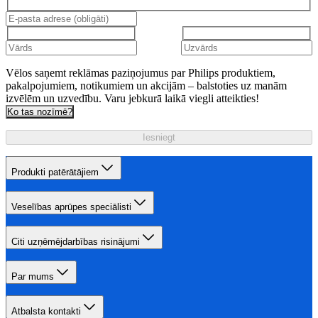
Vēlos saņemt reklāmas paziņojumus par Philips produktiem,
pakalpojumiem, notikumiem un akcijām – balstoties uz manām
izvēlēm un uzvedību. Varu jebkurā laikā viegli atteikties!
Ko tas nozīmē?
Iesniegt
Produkti patērātājiem
Veselības aprūpes speciālisti
Citi uzņēmējdarbības risinājumi
Par mums
Atbalsta kontakti