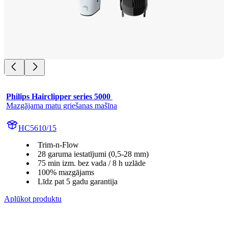
Philips Hairclipper series 5000 
Mazgājama matu griešanas mašīna
HC5610/15
Trim-n-Flow
28 garuma iestatījumi (0,5-28 mm)
75 min izm. bez vada / 8 h uzlāde
100% mazgājams
Līdz pat 5 gadu garantija
Aplūkot produktu