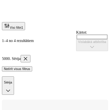
Visi filtri
1
Kārtot:
1–4 no 4 rezultātiem
Vislabākā atbilstība
5000. Sērija
Notīrīt visus filtrus
Sērija