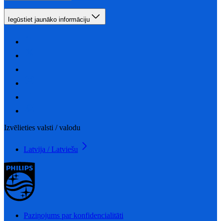
Iegūstiet jaunāko informāciju
Izvēlieties valsti / valodu
Latvija / Latviešu
Paziņojums par konfidencialitāti