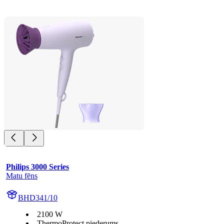
Philips 3000 Series
Matu fēns
BHD341/10
2100 W
ThermoProtect piederums