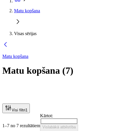
Matu kopšana
Visas sērijas
Matu kopšana
Matu kopšana
(
7
)
Visi filtri
1
Kārtot:
1–7 no 7 rezultātiem
Vislabākā atbilstība