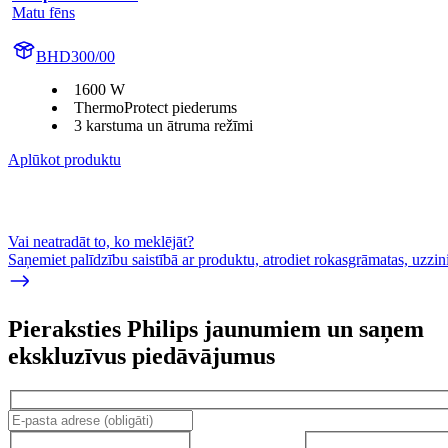
Matu fēns
BHD300/00
1600 W
ThermoProtect piederums
3 karstuma un ātruma režīmi
Aplūkot produktu
Vai neatradāt to, ko meklējāt?
Saņemiet palīdzību saistībā ar produktu, atrodiet rokasgrāmatas, uzz
Pieraksties Philips jaunumiem un saņem
ekskluzīvus piedāvājumus