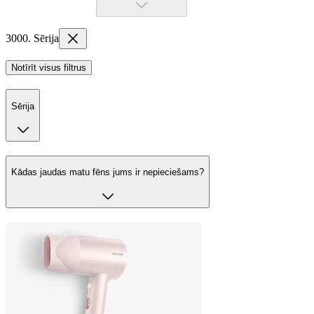
3000. Sērija
Notīrīt visus filtrus
Sērija
Kādas jaudas matu fēns jums ir nepieciešams?