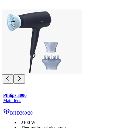
Philips 3000
Matu fēns
BHD360/20
2100 W
ThermoProtect piederums