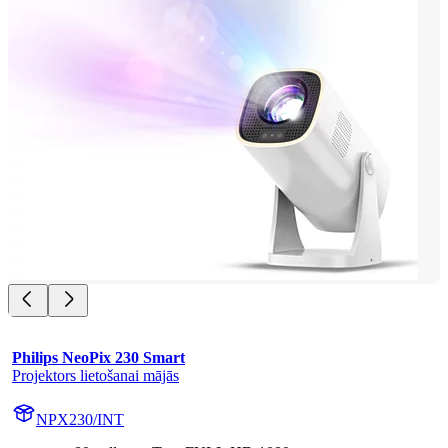
Philips NeoPix 230 Smart
Projektors lietošanai mājās
NPX230/INT