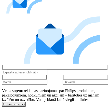
Vēlos saņemt reklāmas paziņojumus par Philips produktiem,
pakalpojumiem, notikumiem un akcijām – balstoties uz manām
izvēlēm un uzvedību. Varu jebkurā laikā viegli atteikties!
Ko tas nozīmē?