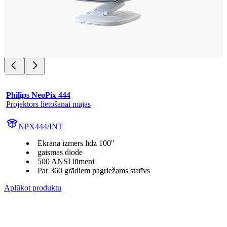
Philips NeoPix 444
Projektors lietošanai mājās
NPX444/INT
Ekrāna izmērs līdz 100"
gaismas diode
500 ANSI lūmeni
Par 360 grādiem pagriežams statīvs
Aplūkot produktu