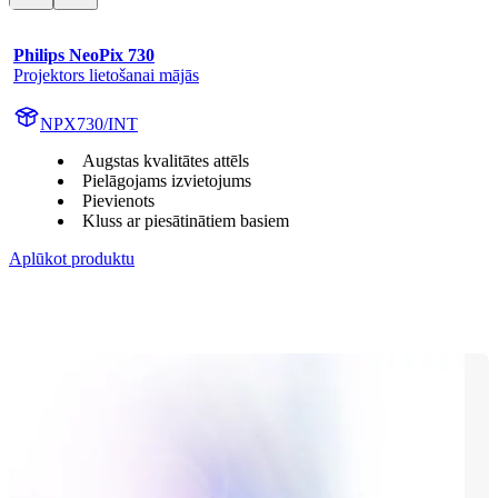
Philips NeoPix 730
Projektors lietošanai mājās
NPX730/INT
Augstas kvalitātes attēls
Pielāgojams izvietojums
Pievienots
Kluss ar piesātinātiem basiem
Aplūkot produktu