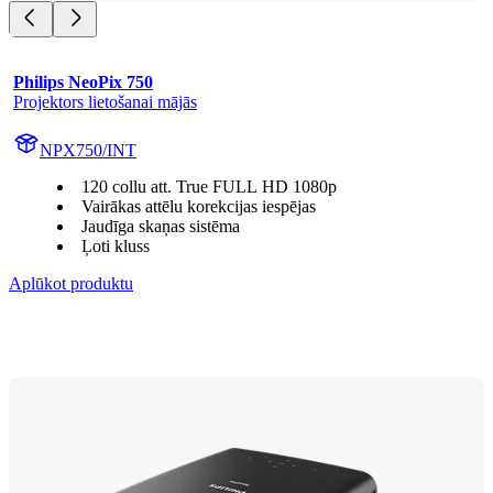
Philips NeoPix 750
Projektors lietošanai mājās
NPX750/INT
120 collu att. True FULL HD 1080p
Vairākas attēlu korekcijas iespējas
Jaudīga skaņas sistēma
Ļoti kluss
Aplūkot produktu