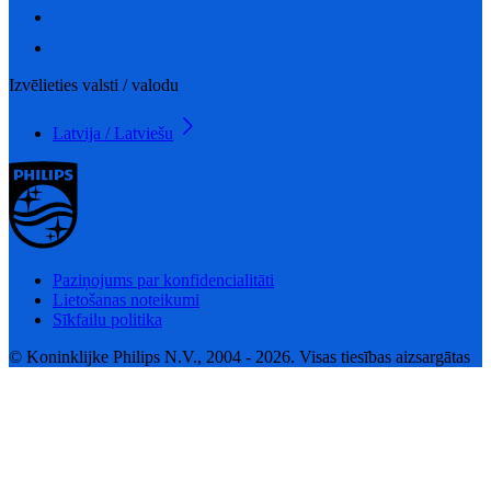
Izvēlieties valsti / valodu
Latvija / Latviešu
Paziņojums par konfidencialitāti
Lietošanas noteikumi
Sīkfailu politika
© Koninklijke Philips N.V., 2004 - 2026. Visas tiesības aizsargātas