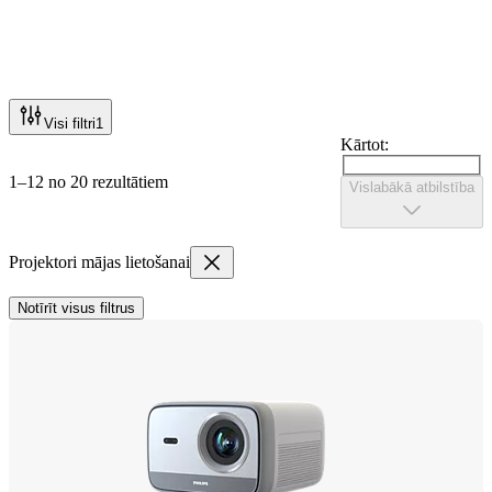
Visi filtri
1
Kārtot:
1–12 no 20 rezultātiem
Vislabākā atbilstība
Projektori mājas lietošanai
Notīrīt visus filtrus