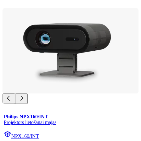
Philips NPX160/INT
Projektors lietošanai mājās
NPX160/INT