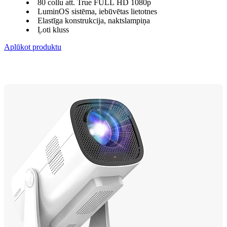
80 collu att. True FULL HD 1080p
LuminOS sistēma, iebūvētas lietotnes
Elastīga konstrukcija, naktslampiņa
Ļoti kluss
Aplūkot produktu