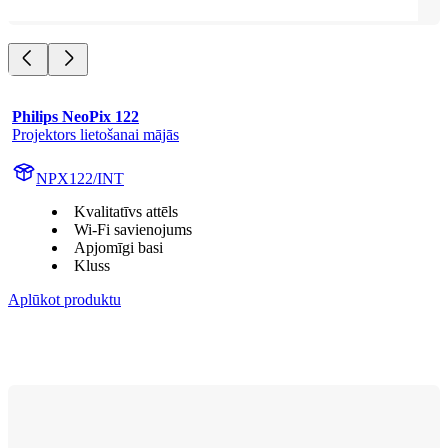
Philips NeoPix 122
Projektors lietošanai mājās
NPX122/INT
Kvalitatīvs attēls
Wi-Fi savienojums
Apjomīgi basi
Kluss
Aplūkot produktu