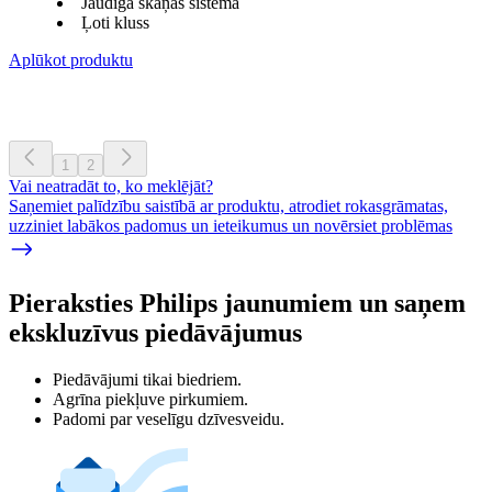
Jaudīga skaņas sistēma
Ļoti kluss
Aplūkot produktu
1
2
Vai neatradāt to, ko meklējāt?
Saņemiet palīdzību saistībā ar produktu, atrodiet rokasgrāmatas,
uzziniet labākos padomus un ieteikumus un novērsiet problēmas
Pieraksties Philips jaunumiem un saņem
ekskluzīvus piedāvājumus
Piedāvājumi tikai biedriem.
Agrīna piekļuve pirkumiem.
Padomi par veselīgu dzīvesveidu.