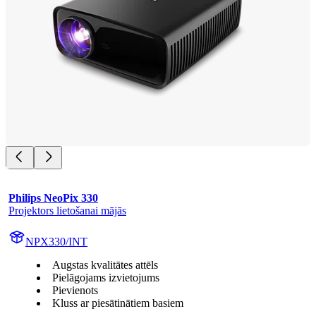
Philips NeoPix 330
Projektors lietošanai mājās
NPX330/INT
Augstas kvalitātes attēls
Pielāgojams izvietojums
Pievienots
Kluss ar piesātinātiem basiem