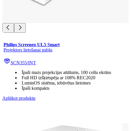
Philips Screeneo UL5 Smart
Projektors lietošanai mājās
SCN355/INT
Īpaši mazs projekcijas attālums, 100 collu ekrāns
Full HD izšķirtspēja ar 108% REC2020
LuminOS sistēma, iebūvētas lietotnes
Īpaši kompakts
Aplūkot produktu