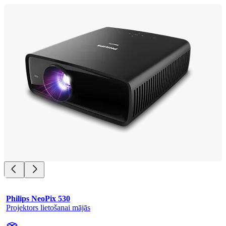
Philips NeoPix 530
Projektors lietošanai mājās