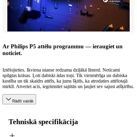
Ar Philips P5 attēlu programmu — ieraugiet un
noticiet.
Iztēlojieties. Ikviena nianse redzama dziļākā līmenī. Neticami
spilgtas krāsas. Ļoti dabiski ādas toņi. Tik vienmērīga un dabiska
kustība un tik skaidrs attēls, ka jums šķitīs, ka atrodaties attēlotajā
mirklī. Atveriet acis, iegrimstiet sajūtās un ļaujiet sev sajust atšķirību.
Rādīt vairāk
Tehniskā specifikācija