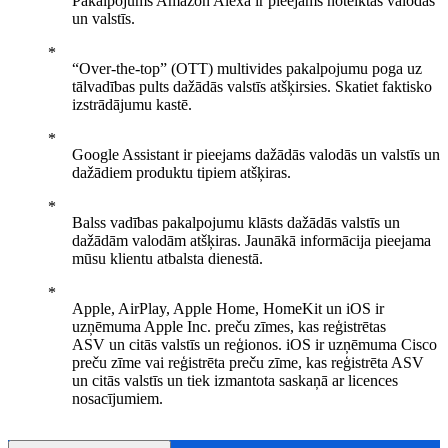
Pakalpojums Amazon Alexa ir pieejams noteiktās valodās
un valstīs.
“Over-the-top” (OTT) multivides pakalpojumu poga uz
tālvadības pults dažādās valstīs atšķirsies. Skatiet faktisko
izstrādājumu kastē.
Google Assistant ir pieejams dažādās valodās un valstīs un
dažādiem produktu tipiem atšķiras.
Balss vadības pakalpojumu klāsts dažādās valstīs un
dažādām valodām atšķiras. Jaunākā informācija pieejama
mūsu klientu atbalsta dienestā.
Apple, AirPlay, Apple Home, HomeKit un iOS ir
uzņēmuma Apple Inc. preču zīmes, kas reģistrētas
ASV un citās valstīs un reģionos. iOS ir uzņēmuma Cisco
preču zīme vai reģistrēta preču zīme, kas reģistrēta ASV
un citās valstīs un tiek izmantota saskaņā ar licences
nosacījumiem.