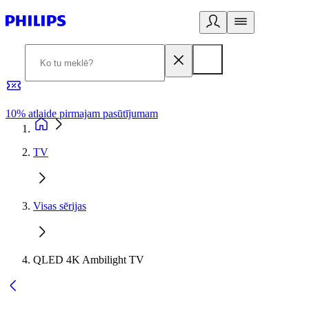
10% atlaide pirmajam pasūtījumam
3
TV
Visas sērijas
QLED 4K Ambilight TV