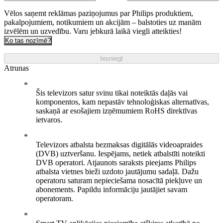
Vēlos saņemt reklāmas paziņojumus par Philips produktiem,
pakalpojumiem, notikumiem un akcijām – balstoties uz manām
izvēlēm un uzvedību. Varu jebkurā laikā viegli atteikties!
Ko tas nozīmē?
Iesniegt
Atrunas
Šis televizors satur svinu tikai noteiktās daļās vai
komponentos, kam nepastāv tehnoloģiskas alternatīvas,
saskaņā ar esošajiem izņēmumiem RoHS direktīvas
ietvaros.
Televizors atbalsta bezmaksas digitālās videoapraides
(DVB) uztveršanu. Iespējams, netiek atbalstīti noteikti
DVB operatori. Atjaunots saraksts pieejams Philips
atbalsta vietnes bieži uzdoto jautājumu sadaļā. Dažu
operatoru saturam nepieciešama nosacītā piekļuve un
abonements. Papildu informāciju jautājiet savam
operatoram.