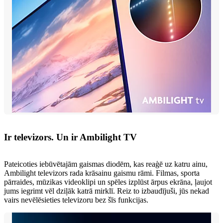
Ir televizors. Un ir Ambilight TV
Pateicoties iebūvētajām gaismas diodēm, kas reaģē uz katru ainu,
Ambilight televizors rada krāsainu gaismu rāmi. Filmas, sporta
pārraides, mūzikas videoklipi un spēles izplūst ārpus ekrāna, ļaujot
jums iegrimt vēl dziļāk katrā mirklī. Reiz to izbaudījuši, jūs nekad
vairs nevēlēsieties televizoru bez šīs funkcijas.