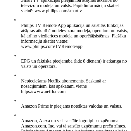
Smart TV aplikācijas pieejamība atšķiras atkarībā no
televizora modeļa un valsts. Papildinformāciju skatiet
vietnē: www.philips.com/smarttv
Philips TV Remote App aplikācija un saistītās funkcijas
atšķiras atkarībā no televizora modeļa, operatora un valsts,
kā arī no viedierīces modeļa un operētājsistēmas. Plašāku
informāciju skatiet vietnē:
www.philips.com/TVRemoteapp
EPG un faktiskā pieejamība (līdz 8 dienām) ir atkarīga no
valsts un operatora.
Nepieciešams Netflix abonements. Saskaņā ar
nosacījumiem, kas apskatāmi vietnē
https://www.netflix.com
Amazon Prime ir pieejams noteiktās valodās un valstīs.
Amazon, Alexa un visi saistītie logotipi ir uzņēmuma
Amazon.com, Inc. vai tā saistīto uzņēmumu preču zīmes.