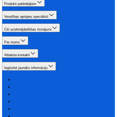
Produkti patērātājiem
Veselības aprūpes speciālisti
Citi uzņēmējdarbības risinājumi
Par mums
Atbalsta kontakti
Iegūstiet jaunāko informāciju