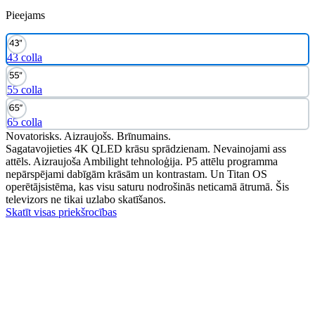
Pieejams
43 colla
55 colla
65 colla
Novatorisks. Aizraujošs. Brīnumains.
Sagatavojieties 4K QLED krāsu sprādzienam. Nevainojami ass
attēls. Aizraujoša Ambilight tehnoloģija. P5 attēlu programma
nepārspējami dabīgām krāsām un kontrastam. Un Titan OS
operētājsistēma, kas visu saturu nodrošinās neticamā ātrumā. Šis
televizors ne tikai uzlabo skatīšanos.
Skatīt visas priekšrocības