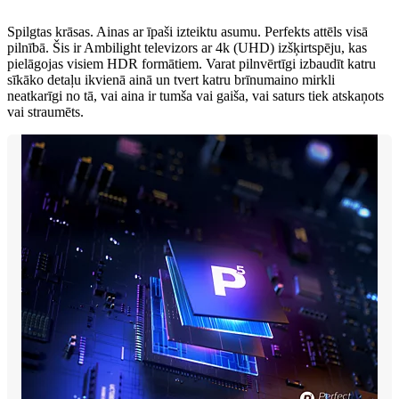
Spilgtas krāsas. Ainas ar īpaši izteiktu asumu. Perfekts attēls visā
pilnībā. Šis ir Ambilight televizors ar 4k (UHD) izšķirtspēju, kas
pielāgojas visiem HDR formātiem. Varat pilnvērtīgi izbaudīt katru
sīkāko detaļu ikvienā ainā un tvert katru brīnumaino mirkli
neatkarīgi no tā, vai aina ir tumša vai gaiša, vai saturs tiek atskaņots
vai straumēts.