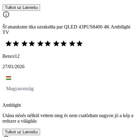
Tulkot uz Latviešu
Šī atsauksme tika uzrakstīta par QLED 43PUS8400 4K Ambilight
TV
Bence12
27/01/2026
Magyarország
Amblight
Utána nézés nélkül vettem meg és nem csalódtam nagyon jó a kép a
redszer a világítás
Tulkot uz Latviešu