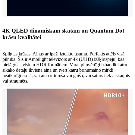
4K QLED dinamiskam skatam un Quantum Dot
krāsu kvalitātei
Spilgtas krāsas. Ainas ar īpaši izteiktu asumu. Perfekts attēls visā
pilnībā. Šis ir Ambilight televizors ar 4k (UHD) izšķirtspēju, kas
pielāgojas visiem HDR formātiem. Varat pilnvērtīgi izbaudīt katru
sīkāko detaļu ikvienā ainā un tvert katru brīnumaino mirkli
neatkarīgi no tā, vai aina ir tumša vai gaiša, vai saturs tiek atskaņots
vai straumēts.