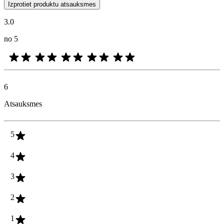
Klientu viedokļi produktu un zvaigžņu vērtējumu veidā ir noderīgi visi
Izprotiet produktu atsauksmes
3.0
no 5
6
Atsauksmes
5
4
3
2
1