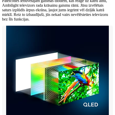
Pateicoties iebūvētajām gaismas diodēm, kas reaģē uz katru ainu,
Ambilight televizors rada krāsainu gaismu rāmi. Jūsu izvēlētais
saturs izplūdīs ārpus ekrāna, ļaujot jums iegrimt vēl dziļāk katrā
mirklī. Reiz to izbaudījuši, jūs nekad vairs nevēlēsieties televizoru
bez šīs funkcijas.