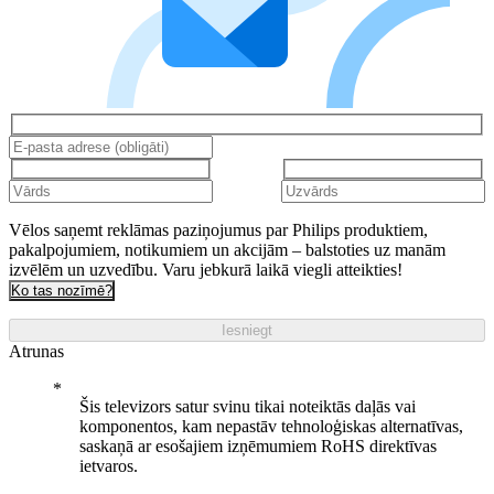
Vēlos saņemt reklāmas paziņojumus par Philips produktiem,
pakalpojumiem, notikumiem un akcijām – balstoties uz manām
izvēlēm un uzvedību. Varu jebkurā laikā viegli atteikties!
Ko tas nozīmē?
Iesniegt
Atrunas
Šis televizors satur svinu tikai noteiktās daļās vai
komponentos, kam nepastāv tehnoloģiskas alternatīvas,
saskaņā ar esošajiem izņēmumiem RoHS direktīvas
ietvaros.