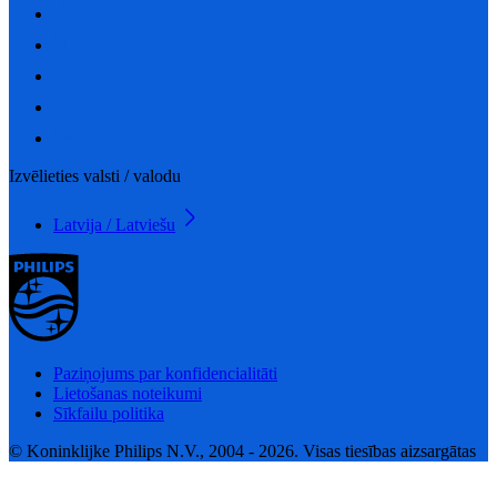
Izvēlieties valsti / valodu
Latvija / Latviešu
Paziņojums par konfidencialitāti
Lietošanas noteikumi
Sīkfailu politika
© Koninklijke Philips N.V., 2004 - 2026. Visas tiesības aizsargātas