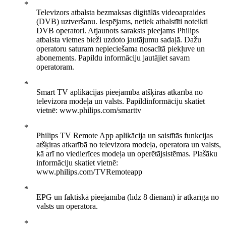
Televizors atbalsta bezmaksas digitālās videoapraides
(DVB) uztveršanu. Iespējams, netiek atbalstīti noteikti
DVB operatori. Atjaunots saraksts pieejams Philips
atbalsta vietnes bieži uzdoto jautājumu sadaļā. Dažu
operatoru saturam nepieciešama nosacītā piekļuve un
abonements. Papildu informāciju jautājiet savam
operatoram.
Smart TV aplikācijas pieejamība atšķiras atkarībā no
televizora modeļa un valsts. Papildinformāciju skatiet
vietnē: www.philips.com/smarttv
Philips TV Remote App aplikācija un saistītās funkcijas
atšķiras atkarībā no televizora modeļa, operatora un valsts,
kā arī no viedierīces modeļa un operētājsistēmas. Plašāku
informāciju skatiet vietnē:
www.philips.com/TVRemoteapp
EPG un faktiskā pieejamība (līdz 8 dienām) ir atkarīga no
valsts un operatora.