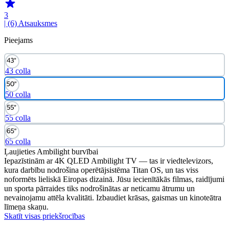
3
| (6)
Atsauksmes
Pieejams
43 colla
50 colla
55 colla
65 colla
Ļaujieties Ambilight burvībai
Iepazīstinām ar 4K QLED Ambilight TV — tas ir viedtelevizors,
kura darbību nodrošina operētājsistēma Titan OS, un tas viss
noformēts lieliskā Eiropas dizainā. Jūsu iecienītākās filmas, raidījumi
un sporta pārraides tiks nodrošinātas ar neticamu ātrumu un
nevainojamu attēla kvalitāti. Izbaudiet krāsas, gaismas un kinoteātra
līmeņa skaņu.
Skatīt visas priekšrocības