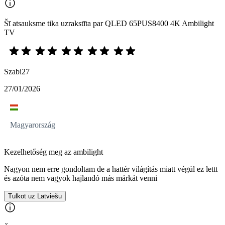
Šī atsauksme tika uzrakstīta par QLED 65PUS8400 4K Ambilight
TV
Szabi27
27/01/2026
Magyarország
Kezelhetőség meg az ambilight
Nagyon nem erre gondoltam de a hattér világítás miatt végül ez lettt
és azóta nem vagyok hajlandó más márkát venni
Tulkot uz Latviešu