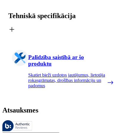
Tehniskā specifikācija
Palīdzība saistībā ar šo
produktu
Skatiet bieži uzdotos jautājumus, lietotāja
rokasgrāmatas, drošības informāciju un
padomus
Atsauksmes
Šīs atsauksmes pārvalda Bazaarvoice, un tās atbilst Bazaarvoice autent