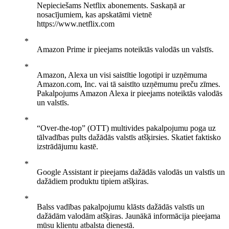
Nepieciešams Netflix abonements. Saskaņā ar
nosacījumiem, kas apskatāmi vietnē
https://www.netflix.com
Amazon Prime ir pieejams noteiktās valodās un valstīs.
Amazon, Alexa un visi saistītie logotipi ir uzņēmuma
Amazon.com, Inc. vai tā saistīto uzņēmumu preču zīmes.
Pakalpojums Amazon Alexa ir pieejams noteiktās valodās
un valstīs.
“Over-the-top” (OTT) multivides pakalpojumu poga uz
tālvadības pults dažādās valstīs atšķirsies. Skatiet faktisko
izstrādājumu kastē.
Google Assistant ir pieejams dažādās valodās un valstīs un
dažādiem produktu tipiem atšķiras.
Balss vadības pakalpojumu klāsts dažādās valstīs un
dažādām valodām atšķiras. Jaunākā informācija pieejama
mūsu klientu atbalsta dienestā.