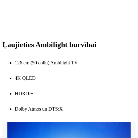
Ļaujieties Ambilight burvībai
126 cm (50 collu) Ambilight TV
4K QLED
HDR10+
Dolby Atmos un DTS:X