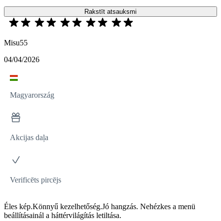
Rakstīt atsauksmi
Misu55
04/04/2026
Magyarország
Akcijas daļa
Verificēts pircējs
Éles kép.Könnyű kezelhetőség.Jó hangzás. Nehézkes a menü
beállításainál a háttérvilágítás letiltása.