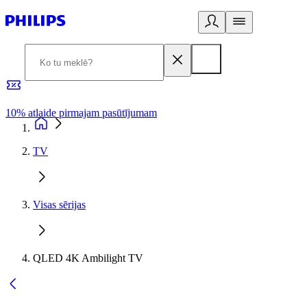
10% atlaide pirmajam pasūtījumam
3
TV
Visas sērijas
QLED 4K Ambilight TV