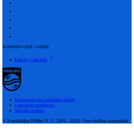
Izvēlieties valsti / valodu
Latvija / Latviešu
Paziņojums par konfidencialitāti
Lietošanas noteikumi
Sīkfailu politika
© Koninklijke Philips N.V., 2004 - 2026. Visas tiesības aizsargātas