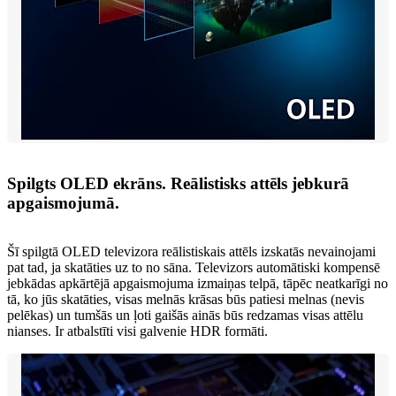
Spilgts OLED ekrāns. Reālistisks attēls jebkurā
apgaismojumā.
Šī spilgtā OLED televizora reālistiskais attēls izskatās nevainojami
pat tad, ja skatāties uz to no sāna. Televizors automātiski kompensē
jebkādas apkārtējā apgaismojuma izmaiņas telpā, tāpēc neatkarīgi no
tā, ko jūs skatāties, visas melnās krāsas būs patiesi melnas (nevis
pelēkas) un tumšās un ļoti gaišās ainās būs redzamas visas attēlu
nianses. Ir atbalstīti visi galvenie HDR formāti.