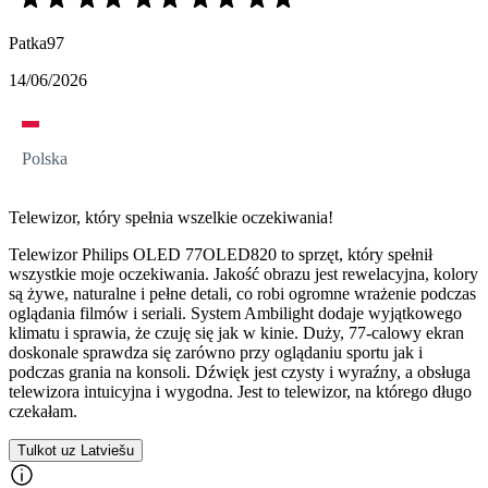
Patka97
14/06/2026
Polska
Telewizor, który spełnia wszelkie oczekiwania!
Telewizor Philips OLED 77OLED820 to sprzęt, który spełnił
wszystkie moje oczekiwania. Jakość obrazu jest rewelacyjna, kolory
są żywe, naturalne i pełne detali, co robi ogromne wrażenie podczas
oglądania filmów i seriali. System Ambilight dodaje wyjątkowego
klimatu i sprawia, że czuję się jak w kinie. Duży, 77-calowy ekran
doskonale sprawdza się zarówno przy oglądaniu sportu jak i
podczas grania na konsoli. Dźwięk jest czysty i wyraźny, a obsługa
telewizora intuicyjna i wygodna. Jest to telewizor, na którego długo
czekałam.
Tulkot uz Latviešu