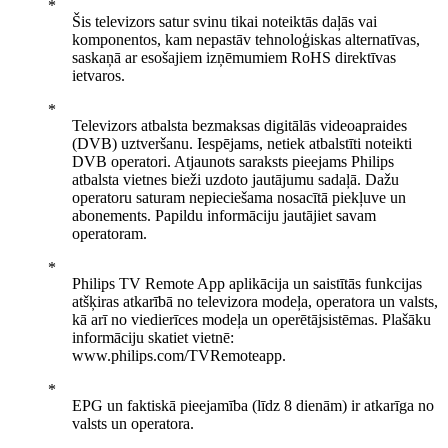
Šis televizors satur svinu tikai noteiktās daļās vai
komponentos, kam nepastāv tehnoloģiskas alternatīvas,
saskaņā ar esošajiem izņēmumiem RoHS direktīvas
ietvaros.
Televizors atbalsta bezmaksas digitālās videoapraides
(DVB) uztveršanu. Iespējams, netiek atbalstīti noteikti
DVB operatori. Atjaunots saraksts pieejams Philips
atbalsta vietnes bieži uzdoto jautājumu sadaļā. Dažu
operatoru saturam nepieciešama nosacītā piekļuve un
abonements. Papildu informāciju jautājiet savam
operatoram.
Philips TV Remote App aplikācija un saistītās funkcijas
atšķiras atkarībā no televizora modeļa, operatora un valsts,
kā arī no viedierīces modeļa un operētājsistēmas. Plašāku
informāciju skatiet vietnē:
www.philips.com/TVRemoteapp.
EPG un faktiskā pieejamība (līdz 8 dienām) ir atkarīga no
valsts un operatora.