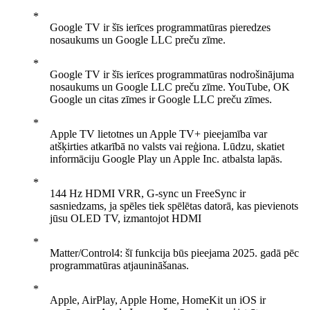
Google TV ir šīs ierīces programmatūras pieredzes
nosaukums un Google LLC preču zīme.
Google TV ir šīs ierīces programmatūras nodrošinājuma
nosaukums un Google LLC preču zīme. YouTube, OK
Google un citas zīmes ir Google LLC preču zīmes.
Apple TV lietotnes un Apple TV+ pieejamība var
atšķirties atkarībā no valsts vai reģiona. Lūdzu, skatiet
informāciju Google Play un Apple Inc. atbalsta lapās.
144 Hz HDMI VRR, G-sync un FreeSync ir
sasniedzams, ja spēles tiek spēlētas datorā, kas pievienots
jūsu OLED TV, izmantojot HDMI
Matter/Control4: šī funkcija būs pieejama 2025. gadā pēc
programmatūras atjaunināšanas.
Apple, AirPlay, Apple Home, HomeKit un iOS ir