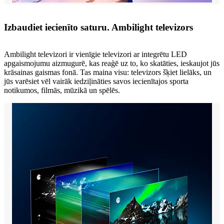
Izbaudiet iecienīto saturu. Ambilight televizors
Ambilight televizori ir vienīgie televizori ar integrētu LED
apgaismojumu aizmugurē, kas reaģē uz to, ko skatāties, ieskaujot jūs
krāsainas gaismas fonā. Tas maina visu: televizors šķiet lielāks, un
jūs varēsiet vēl vairāk iedziļināties savos iecienītajos sporta
notikumos, filmās, mūzikā un spēlēs.