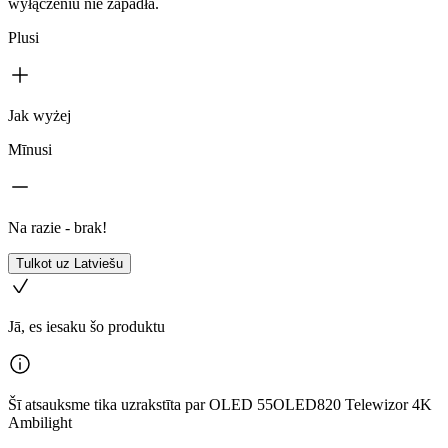
wyłączeniu nie zapadła.
Plusi
Jak wyżej
Mīnusi
Na razie - brak!
Tulkot uz Latviešu
Jā, es iesaku šo produktu
Šī atsauksme tika uzrakstīta par OLED 55OLED820 Telewizor 4K
Ambilight