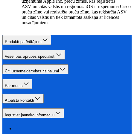
uzņēmuma Apple Inc. preču zīmes, kas reģistrētas
ASV un citās valstīs un reģionos. iOS ir uzņēmuma Cisco
preču zīme vai reģistrēta preču zīme, kas reģistrēta ASV
un citās valstīs un tiek izmantota saskaņā ar licences
nosacījumiem.
Produkti patērātājiem
Veselības aprūpes speciālisti
Citi uzņēmējdarbības risinājumi
Par mums
Atbalsta kontakti
Iegūstiet jaunāko informāciju