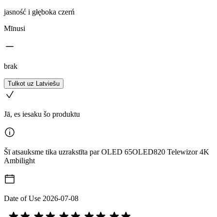
jasność i głęboka czerń
Mīnusi
brak
Tulkot uz Latviešu
Jā, es iesaku šo produktu
Šī atsauksme tika uzrakstīta par OLED 65OLED820 Telewizor 4K
Ambilight
Date of Use
2026-07-08