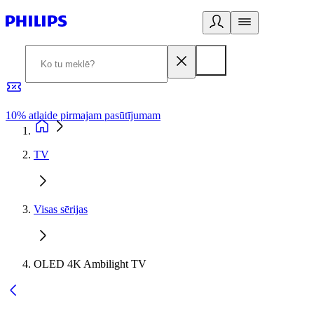
10% atlaide pirmajam pasūtījumam
3
TV
Visas sērijas
OLED 4K Ambilight TV