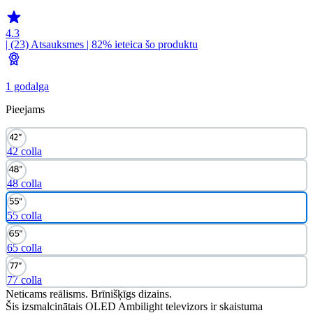
4.3
| (23)
Atsauksmes
| 82% ieteica šo produktu
1 godalga
Pieejams
42 colla
48 colla
55 colla
65 colla
77 colla
Neticams reālisms. Brīnišķīgs dizains.
Šis izsmalcinātais OLED Ambilight televizors ir skaistuma