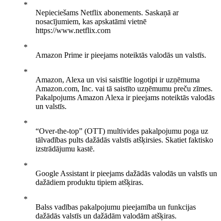
Nepieciešams Netflix abonements. Saskaņā ar
nosacījumiem, kas apskatāmi vietnē
https://www.netflix.com
Amazon Prime ir pieejams noteiktās valodās un valstīs.
Amazon, Alexa un visi saistītie logotipi ir uzņēmuma
Amazon.com, Inc. vai tā saistīto uzņēmumu preču zīmes.
Pakalpojums Amazon Alexa ir pieejams noteiktās valodās
un valstīs.
“Over-the-top” (OTT) multivides pakalpojumu poga uz
tālvadības pults dažādās valstīs atšķirsies. Skatiet faktisko
izstrādājumu kastē.
Google Assistant ir pieejams dažādās valodās un valstīs un
dažādiem produktu tipiem atšķiras.
Balss vadības pakalpojumu pieejamība un funkcijas
dažādās valstīs un dažādām valodām atšķiras.