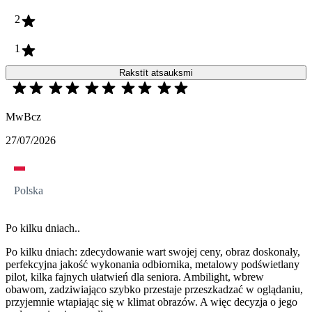
2
1
Rakstīt atsauksmi
MwBcz
27/07/2026
Polska
Po kilku dniach..
Po kilku dniach: zdecydowanie wart swojej ceny, obraz doskonały,
perfekcyjna jakość wykonania odbiornika, metalowy podświetlany
pilot, kilka fajnych ułatwień dla seniora. Ambilight, wbrew
obawom, zadziwiająco szybko przestaje przeszkadzać w oglądaniu,
przyjemnie wtapiając się w klimat obrazów. A więc decyzja o jego