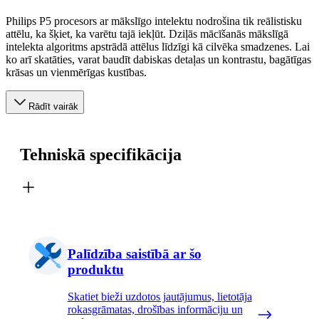
Philips P5 procesors ar mākslīgo intelektu nodrošina tik reālistisku
attēlu, ka šķiet, ka varētu tajā iekļūt. Dziļās mācīšanās mākslīgā
intelekta algoritms apstrādā attēlus līdzīgi kā cilvēka smadzenes. Lai
ko arī skatāties, varat baudīt dabiskas detaļas un kontrastu, bagātīgas
krāsas un vienmērīgas kustības.
Rādīt vairāk
Tehniskā specifikācija
Palīdzība saistībā ar šo
produktu
Skatiet bieži uzdotos jautājumus, lietotāja
rokasgrāmatas, drošības informāciju un