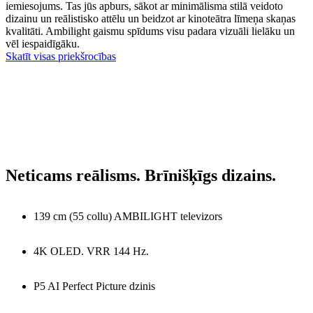
iemiesojums. Tas jūs apburs, sākot ar minimālisma stilā veidoto
dizainu un reālistisko attēlu un beidzot ar kinoteātra līmeņa skaņas
kvalitāti. Ambilight gaismu spīdums visu padara vizuāli lielāku un
vēl iespaidīgāku.
Skatīt visas priekšrocības
Neticams reālisms. Brīnišķīgs dizains.
139 cm (55 collu) AMBILIGHT televizors
4K OLED. VRR 144 Hz.
P5 AI Perfect Picture dzinis