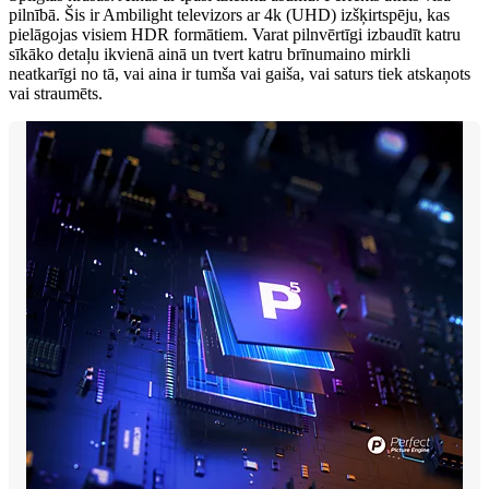
pilnībā. Šis ir Ambilight televizors ar 4k (UHD) izšķirtspēju, kas
pielāgojas visiem HDR formātiem. Varat pilnvērtīgi izbaudīt katru
sīkāko detaļu ikvienā ainā un tvert katru brīnumaino mirkli
neatkarīgi no tā, vai aina ir tumša vai gaiša, vai saturs tiek atskaņots
vai straumēts.