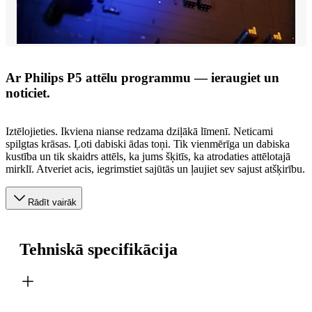
Ar Philips P5 attēlu programmu — ieraugiet un
noticiet.
Iztēlojieties. Ikviena nianse redzama dziļākā līmenī. Neticami
spilgtas krāsas. Ļoti dabiski ādas toņi. Tik vienmērīga un dabiska
kustība un tik skaidrs attēls, ka jums šķitīs, ka atrodaties attēlotajā
mirklī. Atveriet acis, iegrimstiet sajūtās un ļaujiet sev sajust atšķirību.
Rādīt vairāk
Tehniskā specifikācija