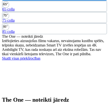
65 colla
75 colla
85 colla
The One — noteikti jāredz
Iztēlojieties aizraujošus filmu vakarus, nevainojamu kustību spēlēs,
telpisku skaņu, nebeidzamas Smart TV izvēles iespējas un 4K
Ambilight TV, kas rada noskaņu arī aiz ekrāna robežām. Tas nav
tikai vienkārši lietojams televizors, The One ir pati pilnība.
Skatīt visas priekšrocības
The One — noteikti jāredz