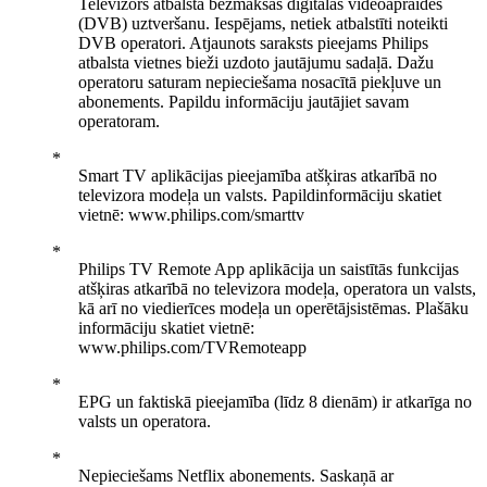
Televizors atbalsta bezmaksas digitālās videoapraides
(DVB) uztveršanu. Iespējams, netiek atbalstīti noteikti
DVB operatori. Atjaunots saraksts pieejams Philips
atbalsta vietnes bieži uzdoto jautājumu sadaļā. Dažu
operatoru saturam nepieciešama nosacītā piekļuve un
abonements. Papildu informāciju jautājiet savam
operatoram.
Smart TV aplikācijas pieejamība atšķiras atkarībā no
televizora modeļa un valsts. Papildinformāciju skatiet
vietnē: www.philips.com/smarttv
Philips TV Remote App aplikācija un saistītās funkcijas
atšķiras atkarībā no televizora modeļa, operatora un valsts,
kā arī no viedierīces modeļa un operētājsistēmas. Plašāku
informāciju skatiet vietnē:
www.philips.com/TVRemoteapp
EPG un faktiskā pieejamība (līdz 8 dienām) ir atkarīga no
valsts un operatora.
Nepieciešams Netflix abonements. Saskaņā ar