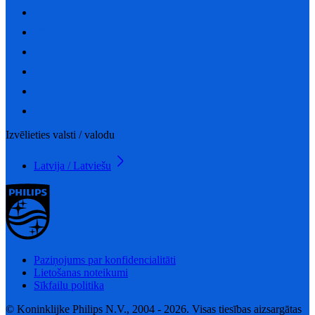
Izvēlieties valsti / valodu
Latvija / Latviešu
Paziņojums par konfidencialitāti
Lietošanas noteikumi
Sīkfailu politika
© Koninklijke Philips N.V., 2004 - 2026. Visas tiesības aizsargātas