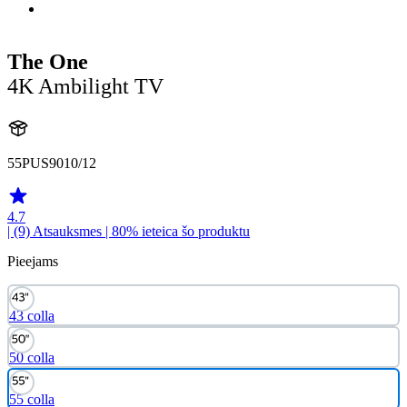
The One
4K Ambilight TV
55PUS9010/12
4.7
| (9)
Atsauksmes
| 80% ieteica šo produktu
Pieejams
43 colla
50 colla
55 colla