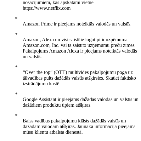
nosacījumiem, kas apskatāmi vietnē
https://www.netflix.com
Amazon Prime ir pieejams noteiktās valodās un valstīs.
Amazon, Alexa un visi saistītie logotipi ir uzņēmuma
Amazon.com, Inc. vai tā saistīto uzņēmumu preču zīmes.
Pakalpojums Amazon Alexa ir pieejams noteiktās valodās
un valstīs.
“Over-the-top” (OTT) multivides pakalpojumu poga uz
tālvadības pults dažādās valstīs atšķirsies. Skatiet faktisko
izstrādājumu kastē.
Google Assistant ir pieejams dažādās valodās un valstīs un
dažādiem produktu tipiem atšķiras.
Balss vadības pakalpojumu klāsts dažādās valstīs un
dažādām valodām atšķiras. Jaunākā informācija pieejama
mūsu klientu atbalsta dienestā.