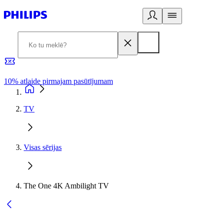
10% atlaide pirmajam pasūtījumam
3
TV
Visas sērijas
The One 4K Ambilight TV