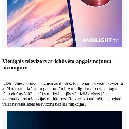
Vienīgais televizors ar iebūvēto apgaismojumu
aizmugurē
Iztēlojieties. Iebūvētās gaismas diodes, kas reaģē uz visu televizorā
attēloto, rada krāsainu gaismu rāmi. Ambilight maina visu: tagad
jūsu ekrāns šķitīs lielāks un ievilks jūs vēl dziļāk visos jūsu
iecienītākajos televīzijas raidījumos. Reiz to izbaudījuši, jūs nekad
vairs nevēlēsieties televizoru bez šīs funkcijas.