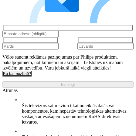
Vēlos saņemt reklāmas paziņojumus par Philips produktiem,
pakalpojumiem, notikumiem un akcijām – balstoties uz manām
izvēlēm un uzvedību. Varu jebkurā laikā viegli atteikties!
Ko tas nozīmē?
Iesniegt
Atrunas
Šis televizors satur svinu tikai noteiktās daļās vai
komponentos, kam nepastāv tehnoloģiskas alternatīvas,
saskaņā ar esošajiem izņēmumiem RoHS direktīvas
ietvaros.