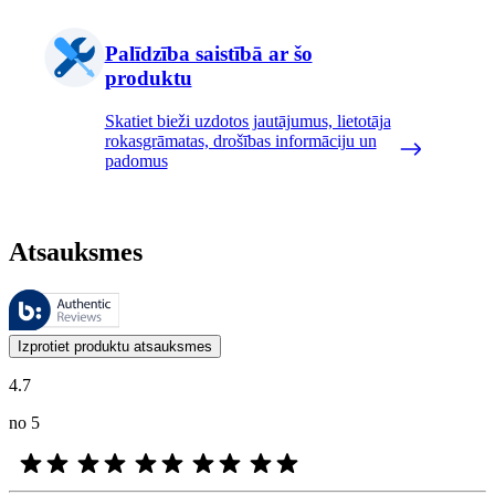
Palīdzība saistībā ar šo
produktu
Skatiet bieži uzdotos jautājumus, lietotāja
rokasgrāmatas, drošības informāciju un
padomus
Atsauksmes
Šīs atsauksmes pārvalda Bazaarvoice, un tās atbilst Bazaarvoice autent
Klientu viedokļi produktu un zvaigžņu vērtējumu veidā ir noderīgi visi
Izprotiet produktu atsauksmes
4.7
no 5