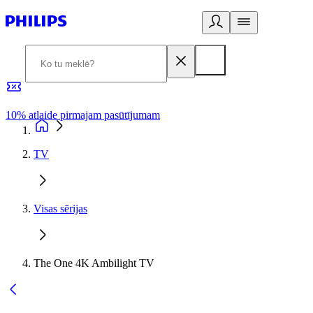
10% atlaide pirmajam pasūtījumam
3
TV
Visas sērijas
The One 4K Ambilight TV