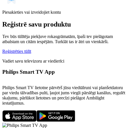
Piesakieties vai izveidojiet kontu
Reģistrē savu produktu
Tev būs tūlītēja piekļuve rokasgrāmatām, īpaši tev pielāgotam
atbalstam un citām iespējām. Turklāt tas ir ātri un vienkārši.
Reģistrēties tūlīt
Vadiet savu televizoru ar viedierīci
Philips Smart TV App
Philips Smart TV lietotne pārvērš jūsu viedtālruni vai planšetdatoru
par viedu tālvadības pulti, ļaujot jums viegli pārslēgt kanālus, regulēt
skaļumu, pārlūkot lietotnes un precīzi pielāgot Ambilight
iestatījumus.