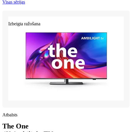
Visas sērijas
Izbeigta ražošana
Atbalsts
The One