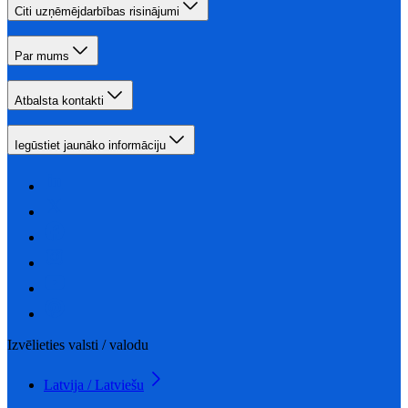
Citi uzņēmējdarbības risinājumi
Par mums
Atbalsta kontakti
Iegūstiet jaunāko informāciju
Izvēlieties valsti / valodu
Latvija / Latviešu