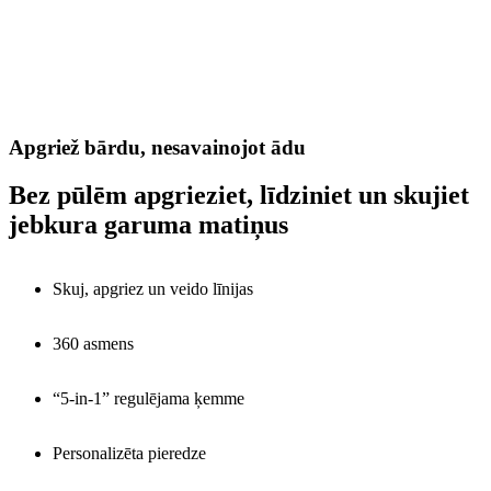
Apgriež bārdu, nesavainojot ādu
Bez pūlēm apgrieziet, līdziniet un skujiet
jebkura garuma matiņus
Skuj, apgriez un veido līnijas
360 asmens
“5-in-1” regulējama ķemme
Personalizēta pieredze