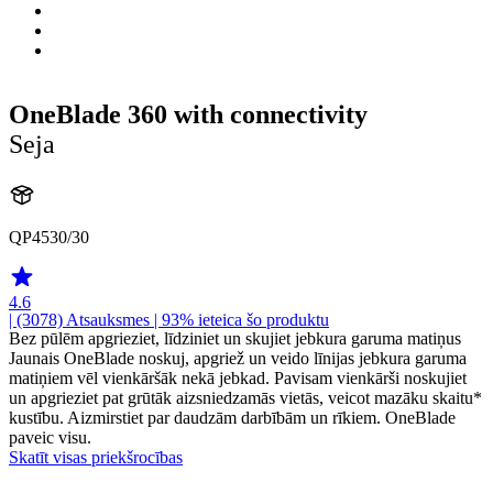
OneBlade 360 with connectivity
Seja
QP4530/30
4.6
| (3078)
Atsauksmes
| 93% ieteica šo produktu
Bez pūlēm apgrieziet, līdziniet un skujiet jebkura garuma matiņus
Jaunais OneBlade noskuj, apgriež un veido līnijas jebkura garuma
matiņiem vēl vienkāršāk nekā jebkad. Pavisam vienkārši noskujiet
un apgrieziet pat grūtāk aizsniedzamās vietās, veicot mazāku skaitu*
kustību. Aizmirstiet par daudzām darbībām un rīkiem. OneBlade
paveic visu.
Skatīt visas priekšrocības