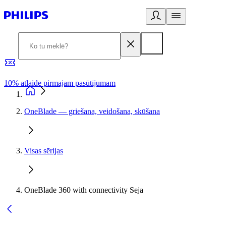
10% atlaide pirmajam pasūtījumam
3
OneBlade — griešana, veidošana, skūšana
Visas sērijas
OneBlade 360 with connectivity Seja