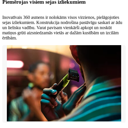
Piemērojas visiem sejas izliekumiem
Inovatīvais 360 asmens ir nolokāms visos virzienos, pielāgojoties
sejas izliekumiem. Konstrukcija nodrošina pastāvīgu saskari ar ādu
un lielisku vadību. Varat pavisam vienkārši apkopt un noskūt
matiņus grūti aizsniedzamās vietās ar dažām kustībām un izcilām
ērtībām.