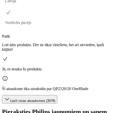
Latvija
Verificēts pircējs
Patīk
Loti labs produkts. Der ne tikai vīriešiem, bet arī sievietēm, īpaši
kājām!
Jā, es iesaku šo produktu
Šī atsauksme tika uzrakstīta par QP2520/20 OneBlade
Lasīt visas atsauksmes (3078)
Pieraksties Philips jaunumiem un saņem