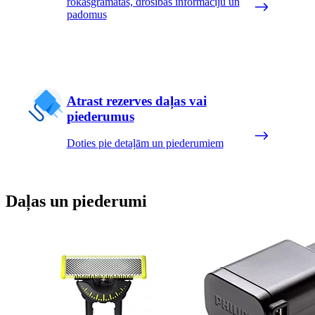
rokasgrāmatas, drošības informāciju un
padomus
Atrast rezerves daļas vai
piederumus
Doties pie detaļām un piederumiem
Daļas un piederumi