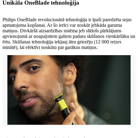
Unikāla OneBlade tehnoloģija
Philips OneBlade revolucionārā tehnoloģija ir īpaši paredzēta sejas
apmatojuma kopšanai. Ar šo ierīci var noskūt jebkāda garuma
matiņus. Divkāršā aizsardzības sistēma jeb slīdošs pārklājums
apvienojumā ar noapaļotiem galiem padara skūšanos vienkāršāku un
ērtu. Skūšanas tehnoloģija iekļauj ātru griezēju (12 000 reizes
minūtē), lai efektīvi noskūtu pat garākus matiņus.