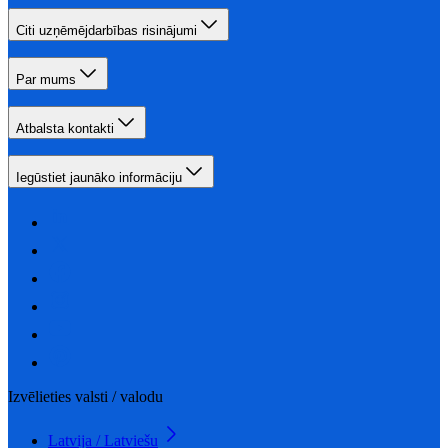
Citi uzņēmējdarbības risinājumi
Par mums
Atbalsta kontakti
Iegūstiet jaunāko informāciju
Izvēlieties valsti / valodu
Latvija / Latviešu