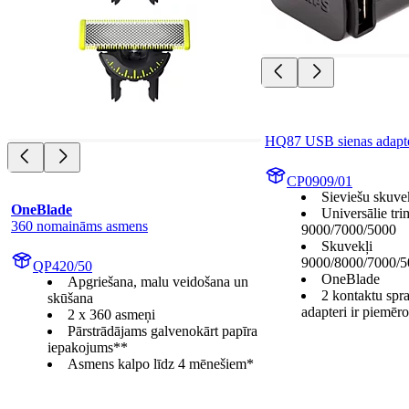
HQ87 USB sienas adapte
CP0909/01
Sieviešu skuve
OneBlade
Universālie tr
360 nomaināms asmens
9000/7000/5000
Skuvekļi
9000/8000/7000/5
QP420/50
OneBlade
Apgriešana, malu veidošana un
2 kontaktu spra
skūšana
adapteri ir piemēr
2 x 360 asmeņi
Pārstrādājams galvenokārt papīra
iepakojums**
Asmens kalpo līdz 4 mēnešiem*