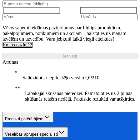
Vēlos saņemt reklāmas paziņojumus par Philips produktiem,
pakalpojumiem, notikumiem un akcijām – balstoties uz manām
izvēlēm un uzvedību. Varu jebkurā laikā viegli atteikties!
Ko tas nozīmē?
Iesniegt
Atrunas
Salīdzinot ar iepriekšējo versiju QP210
Labākajai skūšanās pieredzei. Pamatojoties uz 2 pilnas
skūšanās reizēm nedēļā. Faktiskie rezultāti var atšķirties.
Produkti patērātājiem
Veselības aprūpes speciālisti