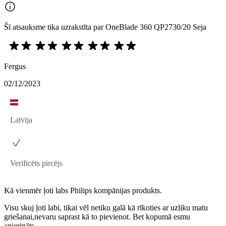
Šī atsauksme tika uzrakstīta par OneBlade 360 QP2730/20 Seja
Fergus
02/12/2023
Latvija
Verificēts pircējs
Kā vienmēr ļoti labs Philips kompānijas produkts.
Visu skuj ļoti labi, tikai vēl netiku galā kā rīkoties ar uzliku matu
griešanai,nevaru saprast kā to pievienot. Bet kopumā esmu
apierināts.