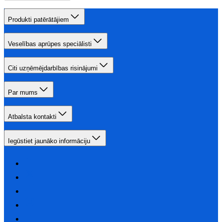
Produkti patērātājiem
Veselības aprūpes speciālisti
Citi uzņēmējdarbības risinājumi
Par mums
Atbalsta kontakti
Iegūstiet jaunāko informāciju