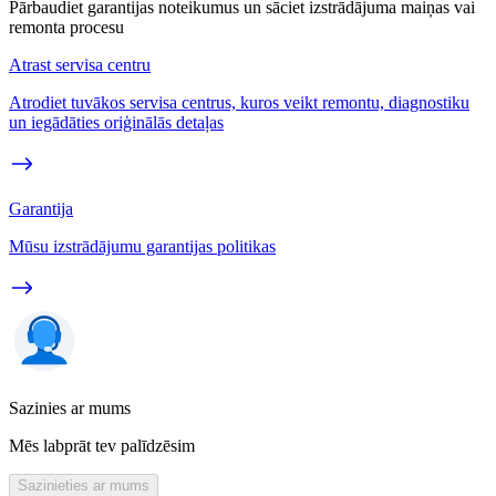
Pārbaudiet garantijas noteikumus un sāciet izstrādājuma maiņas vai
remonta procesu
Atrast servisa centru
Atrodiet tuvākos servisa centrus, kuros veikt remontu, diagnostiku
un iegādāties oriģinālās detaļas
Garantija
Mūsu izstrādājumu garantijas politikas
Sazinies ar mums
Mēs labprāt tev palīdzēsim
Sazinieties ar mums