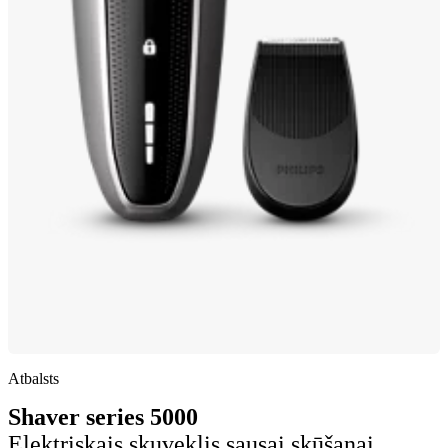
Atbalsts
Shaver series 5000
Elektriskais skuveklis sausai skūšanai