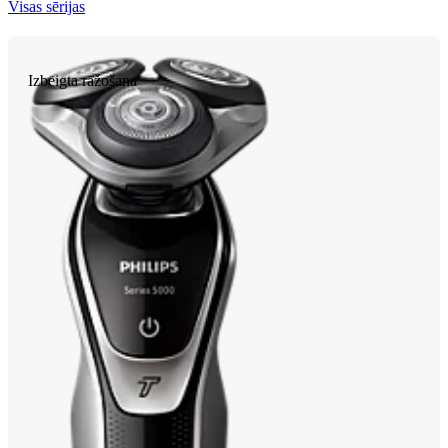
Visas sērijas
Izbeigta ražošana