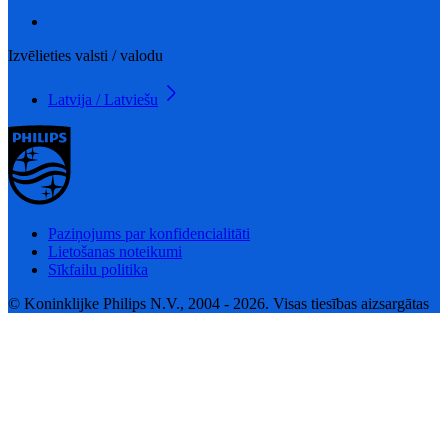
Izvēlieties valsti / valodu
Latvija / Latviešu
Paziņojums par konfidencialitāti
Lietošanas noteikumi
Sīkfailu politika
© Koninklijke Philips N.V., 2004 - 2026. Visas tiesības aizsargātas