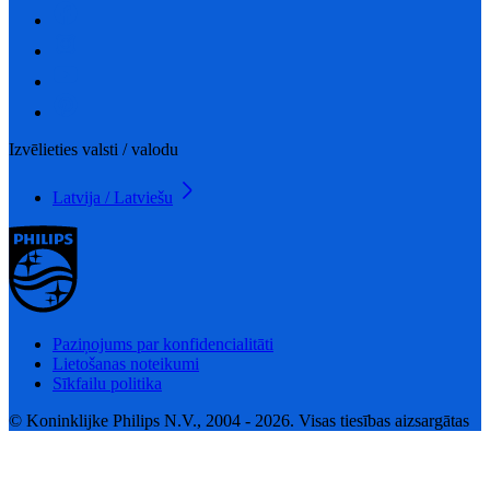
Izvēlieties valsti / valodu
Latvija / Latviešu
Paziņojums par konfidencialitāti
Lietošanas noteikumi
Sīkfailu politika
© Koninklijke Philips N.V., 2004 - 2026. Visas tiesības aizsargātas