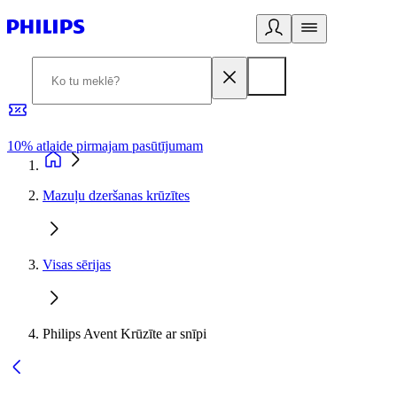
10% atlaide pirmajam pasūtījumam
3
Mazuļu dzeršanas krūzītes
Visas sērijas
Philips Avent Krūzīte ar snīpi