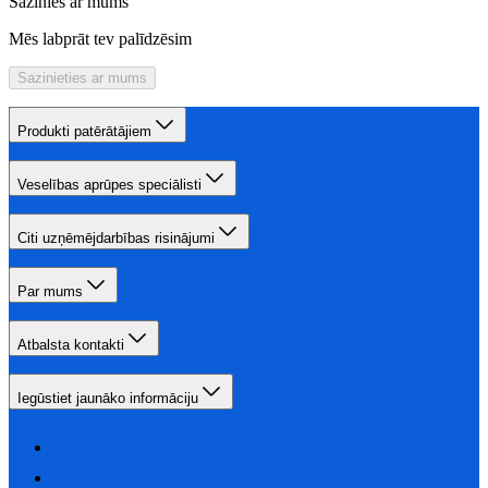
Sazinies ar mums
Mēs labprāt tev palīdzēsim
Sazinieties ar mums
Produkti patērātājiem
Veselības aprūpes speciālisti
Citi uzņēmējdarbības risinājumi
Par mums
Atbalsta kontakti
Iegūstiet jaunāko informāciju