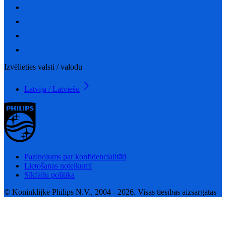
Izvēlieties valsti / valodu
Latvija / Latviešu
Paziņojums par konfidencialitāti
Lietošanas noteikumi
Sīkfailu politika
© Koninklijke Philips N.V., 2004 - 2026. Visas tiesības aizsargātas