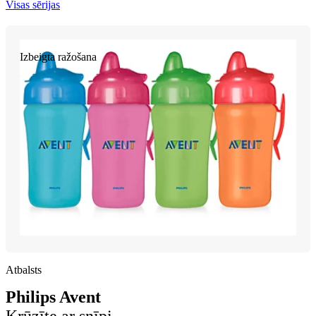
Visas sērijas
Izbeigta ražošana
Atbalsts
Philips Avent
Krūzīte ar snīpi