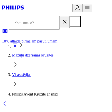
10% atlaide pirmajam pasūtījumam
3
Mazuļu dzeršanas krūzītes
Visas sērijas
Philips Avent Krūzīte ar snīpi