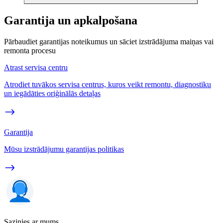
Garantija un apkalpošana
Pārbaudiet garantijas noteikumus un sāciet izstrādājuma maiņas vai
remonta procesu
Atrast servisa centru
Atrodiet tuvākos servisa centrus, kuros veikt remontu, diagnostiku
un iegādāties oriģinālās detaļas
Garantija
Mūsu izstrādājumu garantijas politikas
Sazinies ar mums