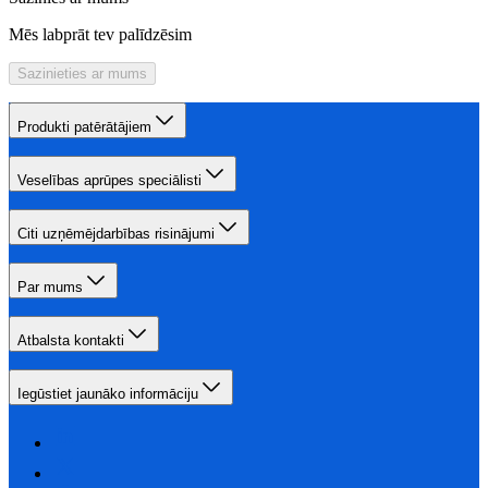
Mēs labprāt tev palīdzēsim
Sazinieties ar mums
Produkti patērātājiem
Veselības aprūpes speciālisti
Citi uzņēmējdarbības risinājumi
Par mums
Atbalsta kontakti
Iegūstiet jaunāko informāciju