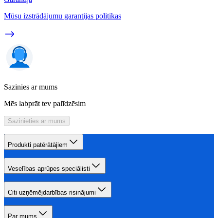
Mūsu izstrādājumu garantijas politikas
Sazinies ar mums
Mēs labprāt tev palīdzēsim
Sazinieties ar mums
Produkti patērātājiem
Veselības aprūpes speciālisti
Citi uzņēmējdarbības risinājumi
Par mums