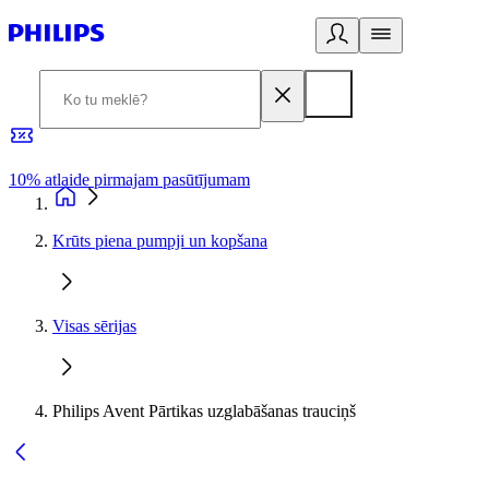
10% atlaide pirmajam pasūtījumam
3
Krūts piena pumpji un kopšana
Visas sērijas
Philips Avent Pārtikas uzglabāšanas trauciņš