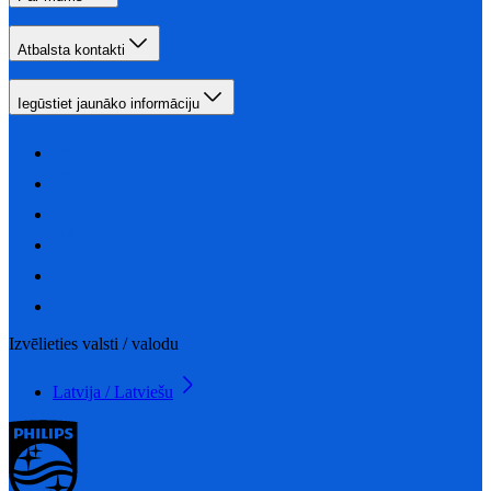
Atbalsta kontakti
Iegūstiet jaunāko informāciju
Izvēlieties valsti / valodu
Latvija / Latviešu