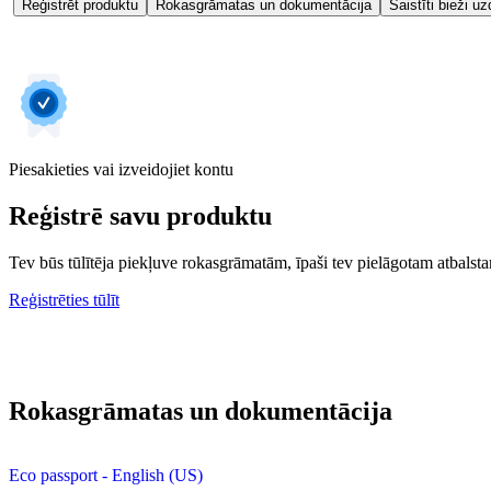
Reģistrēt produktu
Rokasgrāmatas un dokumentācija
Saistīti bieži uz
Piesakieties vai izveidojiet kontu
Reģistrē savu produktu
Tev būs tūlītēja piekļuve rokasgrāmatām, īpaši tev pielāgotam atbalstam
Reģistrēties tūlīt
Rokasgrāmatas un dokumentācija
Eco passport - English (US)