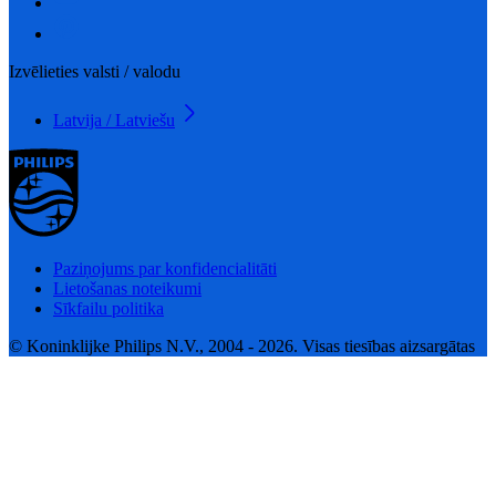
Izvēlieties valsti / valodu
Latvija / Latviešu
Paziņojums par konfidencialitāti
Lietošanas noteikumi
Sīkfailu politika
© Koninklijke Philips N.V., 2004 - 2026. Visas tiesības aizsargātas