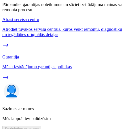
Pārbaudiet garantijas noteikumus un sāciet izstrādājuma maiņas vai
remonta procesu
Atrast servisa centru
Atrodiet tuvākos servisa centrus, kuros veikt remontu, diagnostiku
un iegādāties oriģinālās detaļas
Garantija
Mūsu izstrādājumu garantijas politikas
Sazinies ar mums
Mēs labprāt tev palīdzēsim
Sazinieties ar mums