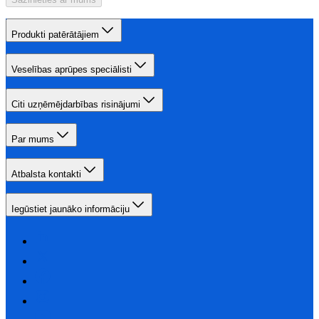
Produkti patērātājiem
Veselības aprūpes speciālisti
Citi uzņēmējdarbības risinājumi
Par mums
Atbalsta kontakti
Iegūstiet jaunāko informāciju