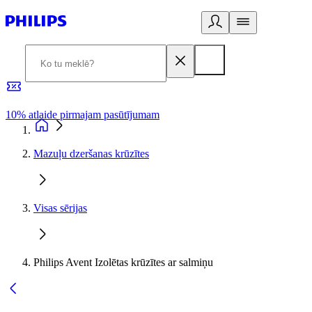
10% atlaide pirmajam pasūtījumam
3
Mazuļu dzeršanas krūzītes
Visas sērijas
Philips Avent Izolētas krūzītes ar salmiņu