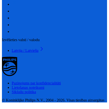
Izvēlieties valsti / valodu
Latvija / Latviešu
Paziņojums par konfidencialitāti
Lietošanas noteikumi
Sīkfailu politika
© Koninklijke Philips N.V., 2004 - 2026. Visas tiesības aizsargātas