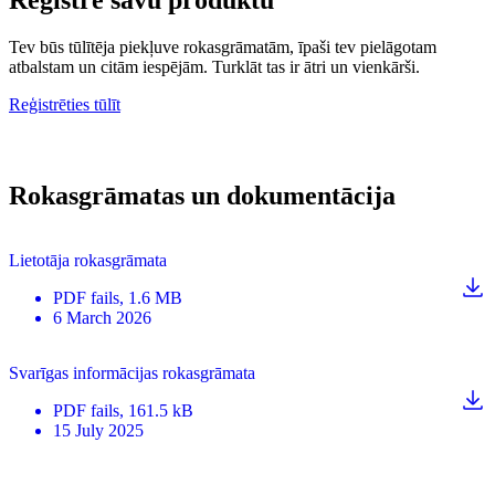
Tev būs tūlītēja piekļuve rokasgrāmatām, īpaši tev pielāgotam
atbalstam un citām iespējām. Turklāt tas ir ātri un vienkārši.
Reģistrēties tūlīt
Rokasgrāmatas un dokumentācija
Lietotāja rokasgrāmata
PDF
fails
, 1.6 MB
6 March 2026
Svarīgas informācijas rokasgrāmata
PDF
fails
, 161.5 kB
15 July 2025