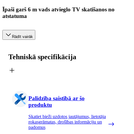
Īpaši garš 6 m vads atvieglo TV skatīšanos no
atstatuma
Rādīt vairāk
Tehniskā specifikācija
Palīdzība saistībā ar šo
produktu
Skatiet bieži uzdotos jautājumus, lietotāja
rokasgrāmatas, drošības informāciju un
padomus