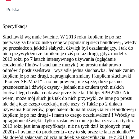
Polska
Specyfikacja
Słuchawki wg mnie świetne. W 2013 roku kupiłem je po raz
pierwszy za bardzo niską cenę w popularnej sieci handlowej , wtedy
po przesiadce z jakichś słabych, dźwięk był oszałamiający, i tak do
nich przywykłem że kupiłem je dziś po raz drugi, gdyż model z
2013 roku po 7 latach intensywnego używania (oglądanie
codziennie filmów i słuchanie muzyki) po prostu miał prawo
odmówić posłuszeństwa - wysiadła jedna słuchawka. Jednak zanim
kupiłem je po raz drugi, zapragnąłem zmiany i kupiłem słuchawki
"Pioneer SE-M521" - no nie powiem, nie są złe, duże pasmo
przenoszenia i dźwięk czysty - jednak nie czułem tych niskich
tonów i tego basika co dawał przez tyle lat Philips SPH2500. Nie
wiem, może mój słuch już tak do nich przywykł, że inne po prostu
nie dają tego czego oczekują moje uszy. :) Także po 2 dniach
używania Pioneerów, pojechałem do najbliższej Galerii Handlowej i
kupiłem je po raz drugi - i mam to czego oczekiwałem!!! Wróciły te
upragnione dźwięki. Tylko zastanawia mnie jedna rzecz - na tych z
2013 roku jest inna specyfikacja, niż na tych dziś kupionych (maj
2020) - i pytanie do producenta - czy to się przez te lata zmieniło???
Na dowód załączam zdjęcia pudełek ze specyfikacją - te z 2013 i te