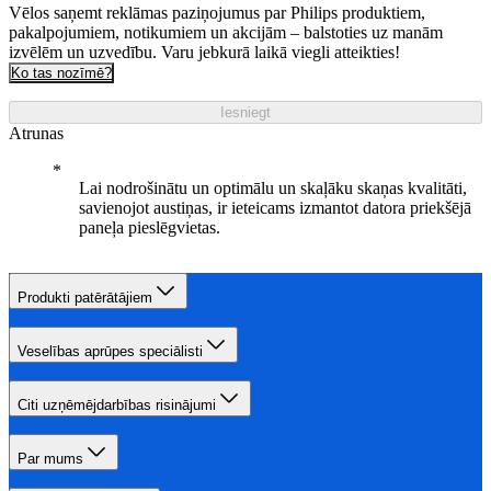
Vēlos saņemt reklāmas paziņojumus par Philips produktiem,
pakalpojumiem, notikumiem un akcijām – balstoties uz manām
izvēlēm un uzvedību. Varu jebkurā laikā viegli atteikties!
Ko tas nozīmē?
Iesniegt
Atrunas
Lai nodrošinātu un optimālu un skaļāku skaņas kvalitāti,
savienojot austiņas, ir ieteicams izmantot datora priekšējā
paneļa pieslēgvietas.
Produkti patērātājiem
Veselības aprūpes speciālisti
Citi uzņēmējdarbības risinājumi
Par mums