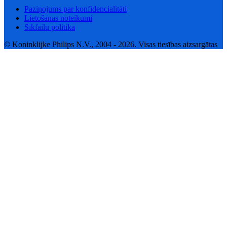
Paziņojums par konfidencialitāti
Lietošanas noteikumi
Sīkfailu politika
© Koninklijke Philips N.V., 2004 - 2026. Visas tiesības aizsargātas