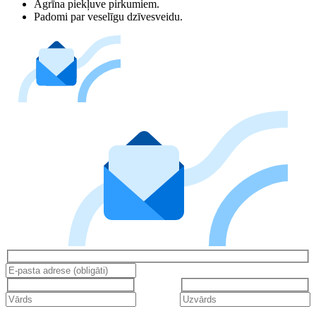
Agrīna piekļuve pirkumiem.
Padomi par veselīgu dzīvesveidu.