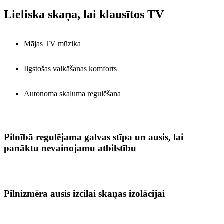
Lieliska skaņa, lai klausītos TV
Mājas TV mūzika
Ilgstošas valkāšanas komforts
Autonoma skaļuma regulēšana
Pilnībā regulējama galvas stīpa un ausis, lai
panāktu nevainojamu atbilstību
Pilnizmēra ausis izcilai skaņas izolācijai