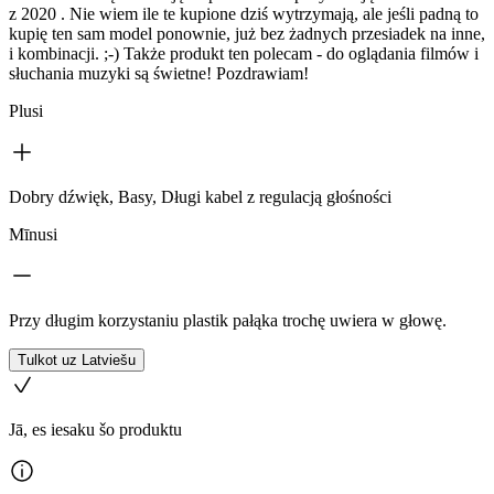
z 2020 . Nie wiem ile te kupione dziś wytrzymają, ale jeśli padną to
kupię ten sam model ponownie, już bez żadnych przesiadek na inne,
i kombinacji. ;-) Także produkt ten polecam - do oglądania filmów i
słuchania muzyki są świetne! Pozdrawiam!
Plusi
Dobry dźwięk, Basy, Długi kabel z regulacją głośności
Mīnusi
Przy długim korzystaniu plastik pałąka trochę uwiera w głowę.
Tulkot uz Latviešu
Jā, es iesaku šo produktu