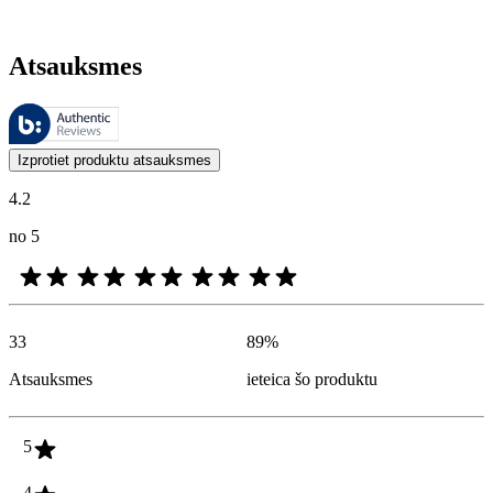
Atsauksmes
Šīs atsauksmes pārvalda Bazaarvoice, un tās atbilst Bazaarvoice autent
Klientu viedokļi produktu un zvaigžņu vērtējumu veidā ir noderīgi visi
Izprotiet produktu atsauksmes
4.2
no 5
33
89
%
Atsauksmes
ieteica šo produktu
5
4