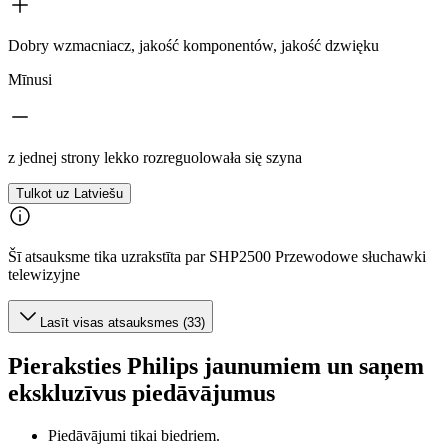
Dobry wzmacniacz, jakość komponentów, jakość dzwięku
Mīnusi
z jednej strony lekko rozreguolowała się szyna
Tulkot uz Latviešu
Šī atsauksme tika uzrakstīta par SHP2500 Przewodowe słuchawki
telewizyjne
Lasīt visas atsauksmes (33)
Pieraksties Philips jaunumiem un saņem
ekskluzīvus piedāvājumus
Piedāvājumi tikai biedriem.