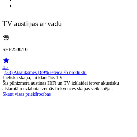
TV austiņas ar vadu
SHP2500/10
4.2
| (33)
Atsauksmes
| 89% ieteica šo produktu
Lieliska skaņa, lai klausītos TV
Šīs pilnizmēra austiņas HiFi un TV izklaidei ietver akustisku
atstarotāju uzlabotai zemās frekvences skaņas veiktspējai.
Skatīt visas priekšrocības