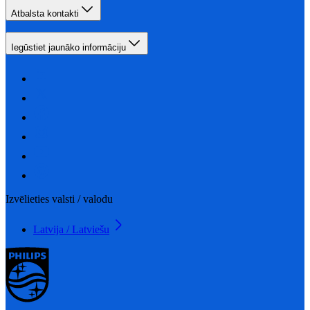
Atbalsta kontakti
Iegūstiet jaunāko informāciju
Izvēlieties valsti / valodu
Latvija / Latviešu