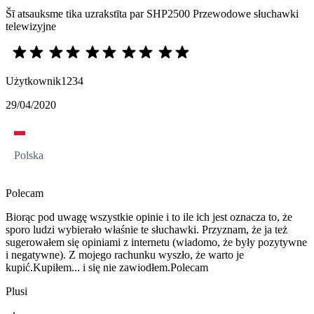
Šī atsauksme tika uzrakstīta par SHP2500 Przewodowe słuchawki
telewizyjne
Użytkownik1234
29/04/2020
Polska
Polecam
Biorąc pod uwagę wszystkie opinie i to ile ich jest oznacza to, że
sporo ludzi wybierało właśnie te słuchawki. Przyznam, że ja też
sugerowałem się opiniami z internetu (wiadomo, że były pozytywne
i negatywne). Z mojego rachunku wyszło, że warto je
kupić.Kupiłem... i się nie zawiodłem.Polecam
Plusi