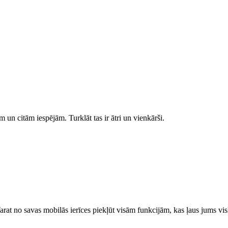
 un citām iespējām. Turklāt tas ir ātri un vienkārši.
 Varat no savas mobilās ierīces piekļūt visām funkcijām, kas ļaus jums vi