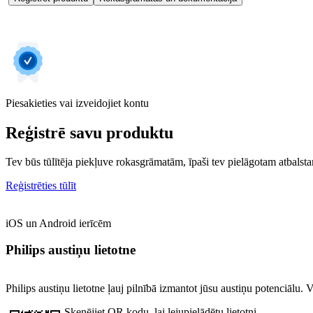
Piesakieties vai izveidojiet kontu
Reģistrē savu produktu
Tev būs tūlītēja piekļuve rokasgrāmatām, īpaši tev pielāgotam atbalstam
Reģistrēties tūlīt
iOS un Android ierīcēm
Philips austiņu lietotne
Philips austiņu lietotne ļauj pilnībā izmantot jūsu austiņu potenciālu.
Skenējiet QR kodu, lai lejupielādētu lietotni