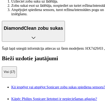
Uzlieciet zobu suku uz lādētāja.
Zobu sukai esot uz lādētāja, nospiediet un turiet režīma/intensit
Atspējojiet spiediena sensoru, turot režīma/intensitātes pogu un 
izslēgšanu.
DiamondClean zobu sukas
Šajā lapā sniegtā informācija attiecas uz šiem modeļiem:
HX7429/03
Bieži uzdotie jautājumi
Visi (17)
Kā iespējot vai atspējot Sonicare zobu sukas spiediena sensoru
Kāpēc Philips Sonicare lietotnei ir nepieciešamas atļaujas?