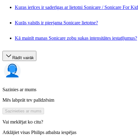
Kuras ierīces ir saderīgas ar lietotni Sonicare / Sonicare For Ki
Kurās valstīs ir pieejama Sonicare lietotne?
Kā mainīt manas Sonicare zobu sukas intensitātes iestatījumus?
Rādīt vairāk
Sazinies ar mums
Mēs labprāt tev palīdzēsim
Sazinieties ar mums
Vai meklējat ko citu?
Atklājiet visas Philips atbalsta iespējas