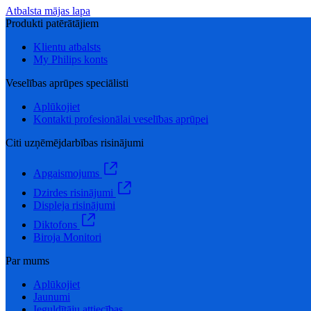
Atbalsta mājas lapa
Produkti patērātājiem
Klientu atbalsts
My Philips konts
Veselības aprūpes speciālisti
Aplūkojiet
Kontakti profesionālai veselības aprūpei
Citi uzņēmējdarbības risinājumi
Apgaismojums
Dzirdes risinājumi
Displeja risinājumi
Diktofons
Biroja Monitori
Par mums
Aplūkojiet
Jaunumi
Ieguldītāju attiecības