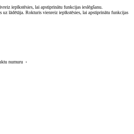
reiz iepīkstēsies, lai apstiprinātu funkcijas ieslēgšanu.
z lādētāja. Rokturis vienreiz iepīkstēsies, lai apstiprinātu funkcijas
oduktu numuru ›