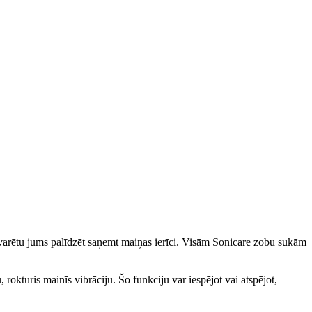
ēs varētu jums palīdzēt saņemt maiņas ierīci. Visām Sonicare zobu sukām
rokturis mainīs vibrāciju. Šo funkciju var iespējot vai atspējot,