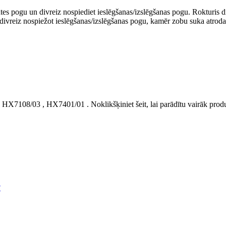
ātes pogu un divreiz nospiediet ieslēgšanas/izslēgšanas pogu. Rokturis div
divreiz nospiežot ieslēgšanas/izslēgšanas pogu, kamēr zobu suka atrodas u
,
HX7108/03
,
HX7401/01
.
Noklikšķiniet šeit, lai parādītu vairāk pr
?