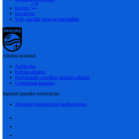
Karjera
Inovācijas
Vide, sociālā joma un pārvaldība
Atbalsta kontakti
Aplūkojiet
Klientu atbalsts
Profesionāls veselības aprūpes atbalsts
Uzņēmuma kontakti
Iegūstiet jaunāko informāciju
Abonējiet ekskluzīvus piedāvājumus