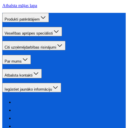
Atbalsta mājas lapa
Produkti patērātājiem
Veselības aprūpes speciālisti
Citi uzņēmējdarbības risinājumi
Par mums
Atbalsta kontakti
Iegūstiet jaunāko informāciju