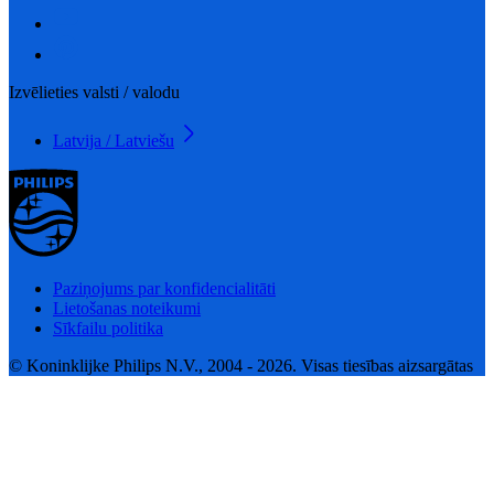
Izvēlieties valsti / valodu
Latvija / Latviešu
Paziņojums par konfidencialitāti
Lietošanas noteikumi
Sīkfailu politika
© Koninklijke Philips N.V., 2004 - 2026. Visas tiesības aizsargātas