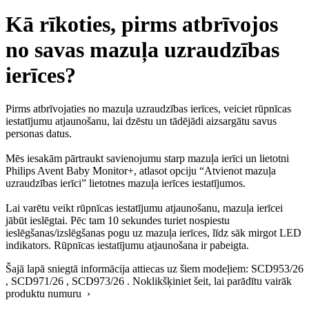
Kā rīkoties, pirms atbrīvojos
no savas mazuļa uzraudzības
ierīces?
Pirms atbrīvojaties no mazuļa uzraudzības ierīces, veiciet rūpnīcas
iestatījumu atjaunošanu, lai dzēstu un tādējādi aizsargātu savus
personas datus.
Mēs iesakām pārtraukt savienojumu starp mazuļa ierīci un lietotni
Philips Avent Baby Monitor+, atlasot opciju “Atvienot mazuļa
uzraudzības ierīci” lietotnes mazuļa ierīces iestatījumos.
Lai varētu veikt rūpnīcas iestatījumu atjaunošanu, mazuļa ierīcei
jābūt ieslēgtai. Pēc tam 10 sekundes turiet nospiestu
ieslēgšanas/izslēgšanas pogu uz mazuļa ierīces, līdz sāk mirgot LED
indikators. Rūpnīcas iestatījumu atjaunošana ir pabeigta.
Šajā lapā sniegtā informācija attiecas uz šiem modeļiem:
SCD953/26
,
SCD971/26
,
SCD973/26
.
Noklikšķiniet šeit, lai parādītu vairāk
produktu numuru ›