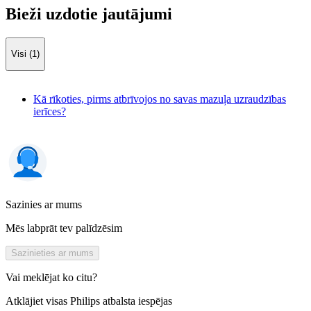
Bieži uzdotie jautājumi
Visi (1)
Kā rīkoties, pirms atbrīvojos no savas mazuļa uzraudzības
ierīces?
Sazinies ar mums
Mēs labprāt tev palīdzēsim
Sazinieties ar mums
Vai meklējat ko citu?
Atklājiet visas Philips atbalsta iespējas