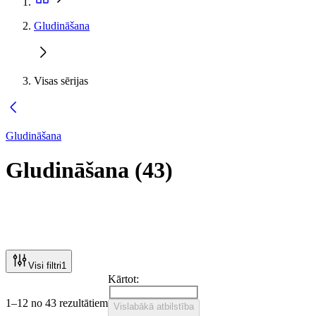
Gludināšana
Visas sērijas
Gludināšana
Gludināšana
(
43
)
Visi filtri
1
Kārtot:
1–12 no 43 rezultātiem
Vislabākā atbilstība