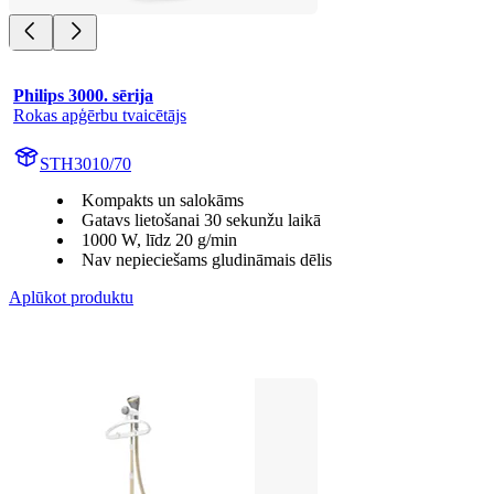
Philips 3000. sērija
Rokas apģērbu tvaicētājs
STH3010/70
Kompakts un salokāms
Gatavs lietošanai 30 sekunžu laikā
1000 W, līdz 20 g/min
Nav nepieciešams gludināmais dēlis
Aplūkot produktu