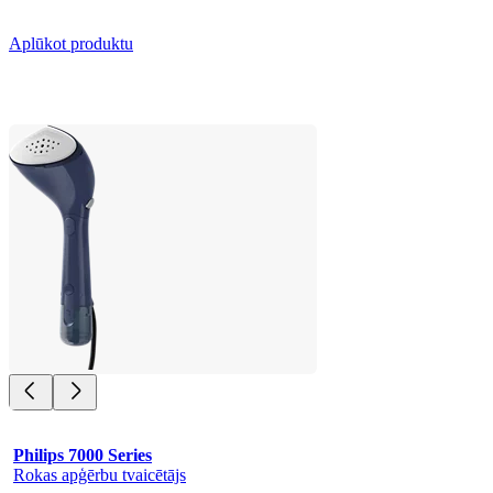
Aplūkot produktu
Philips 7000 Series
Rokas apģērbu tvaicētājs