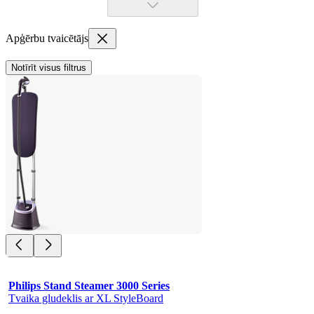
Apģērbu tvaicētājs
Notīrīt visus filtrus
Philips Stand Steamer 3000 Series
Tvaika gludeklis ar XL StyleBoard