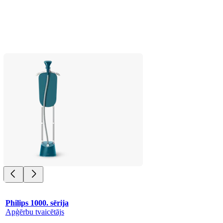
Philips 1000. sērija
Apģērbu tvaicētājs