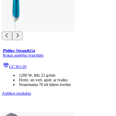
Philips Steam&Go
Rokas apģērbu tvaicētājs
GC361/20
1200 W, līdz 22 g/min
Horiz. un vert. apstr. ar tvaiku
Noņemama 70 ml ūdens tvertne
Aplūkot produktu