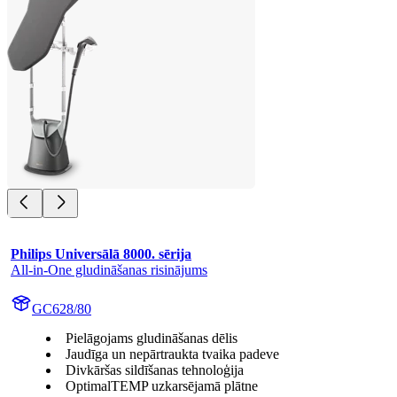
Philips Universālā 8000. sērija
All-in-One gludināšanas risinājums
GC628/80
Pielāgojams gludināšanas dēlis
Jaudīga un nepārtraukta tvaika padeve
Divkāršas sildīšanas tehnoloģija
OptimalTEMP uzkarsējamā plātne