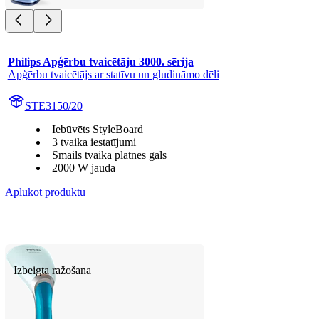
Philips Apģērbu tvaicētāju 3000. sērija
Apģērbu tvaicētājs ar statīvu un gludināmo dēli
STE3150/20
Iebūvēts StyleBoard
3 tvaika iestatījumi
Smails tvaika plātnes gals
2000 W jauda
Aplūkot produktu
Izbeigta ražošana