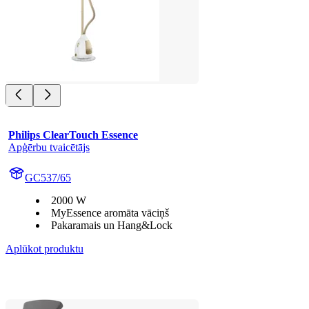
Philips ClearTouch Essence
Apģērbu tvaicētājs
GC537/65
2000 W
MyEssence aromāta vāciņš
Pakaramais un Hang&Lock
Aplūkot produktu