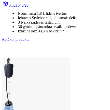
STE1040/20
Noņemama 1,8 L ūdens tvertne
Iebūvēts Styleboard gludināmais dēlis
3 tvaika padeves iestatījumi
36 g/min nepārtrauktas tvaika padeves
Iznīcina līdz 99,9% baktēriju*
Aplūkot produktu