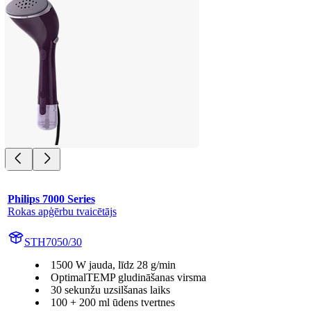
Philips 7000 Series
Rokas apģērbu tvaicētājs
STH7050/30
1500 W jauda, līdz 28 g/min
OptimalTEMP gludināšanas virsma
30 sekunžu uzsilšanas laiks
100 + 200 ml ūdens tvertnes