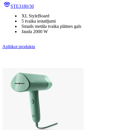
STE3180/30
XL StyleBoard
5 tvaika iestatījumi
Smails metāla tvaika plātnes gals
Jauda 2000 W
Aplūkot produktu