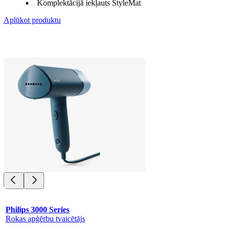
Komplektācijā iekļauts StyleMat
Aplūkot produktu
Philips 3000 Series
Rokas apģērbu tvaicētājs