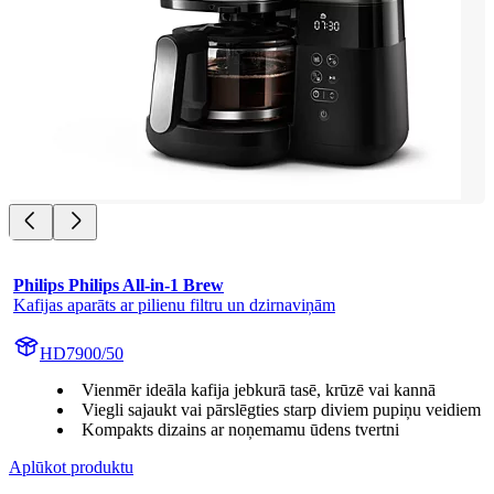
Philips Philips All-in-1 Brew
Kafijas aparāts ar pilienu filtru un dzirnaviņām
HD7900/50
Vienmēr ideāla kafija jebkurā tasē, krūzē vai kannā
Viegli sajaukt vai pārslēgties starp diviem pupiņu veidiem
Kompakts dizains ar noņemamu ūdens tvertni
Aplūkot produktu