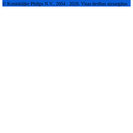
© Koninklijke Philips N.V., 2004 - 2026. Visas tiesības aizsargātas