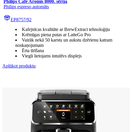
Philips Café Aromis 8000. sērija
Philips espreso automāts
EP8757/92
Kafejnīcas kvalitāte ar BrewExtract tehnoloģiju
Krēmīgas piena putas ar LatteGo Pro
Vairāk nekā 50 karstu un aukstu dzērienu katram
noskaņojumam
Ērta tīrīšana
Viegli lietojams intuitīvs displejs
Aplūkot produktu