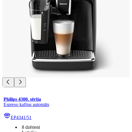
Philips 4300. sērija
Espreso kafijas automāts
EP4341/51
8 dzērieni