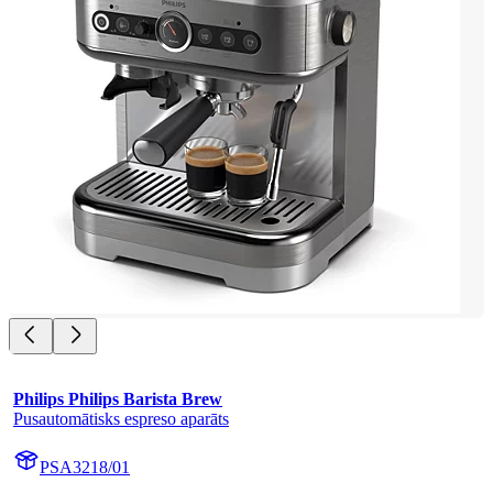
Philips Philips Barista Brew
Pusautomātisks espreso aparāts
PSA3218/01