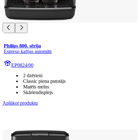
Philips 800. sērija
Espreso kafijas automāti
EP0824/00
2 dzērieni
Classic piena putotājs
Matēts melns
Skāriendisplejs
Aplūkot produktu