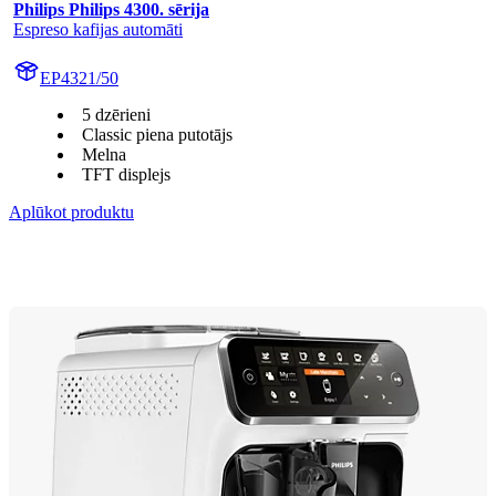
Philips Philips 4300. sērija
Espreso kafijas automāti
EP4321/50
5 dzērieni
Classic piena putotājs
Melna
TFT displejs
Aplūkot produktu