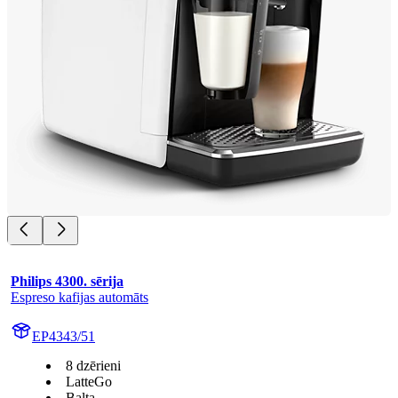
Philips 4300. sērija
Espreso kafijas automāts
EP4343/51
8 dzērieni
LatteGo
Balta