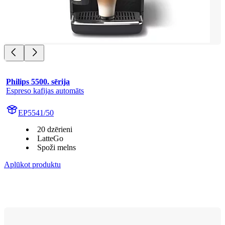
Philips 5500. sērija
Espreso kafijas automāts
EP5541/50
20 dzērieni
LatteGo
Spoži melns
Aplūkot produktu