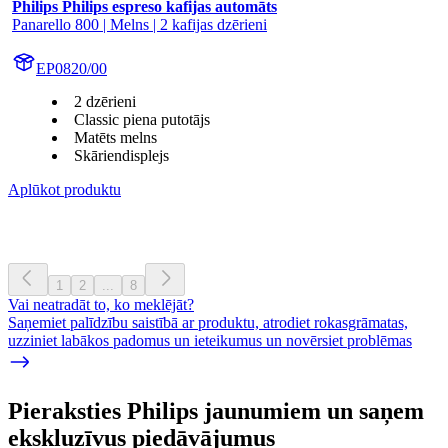
Philips Philips espreso kafijas automāts
Panarello 800 | Melns | 2 kafijas dzērieni
EP0820/00
2 dzērieni
Classic piena putotājs
Matēts melns
Skāriendisplejs
Aplūkot produktu
1
2
...
8
Vai neatradāt to, ko meklējāt?
Saņemiet palīdzību saistībā ar produktu, atrodiet rokasgrāmatas,
uzziniet labākos padomus un ieteikumus un novērsiet problēmas
Pieraksties Philips jaunumiem un saņem
ekskluzīvus piedāvājumus