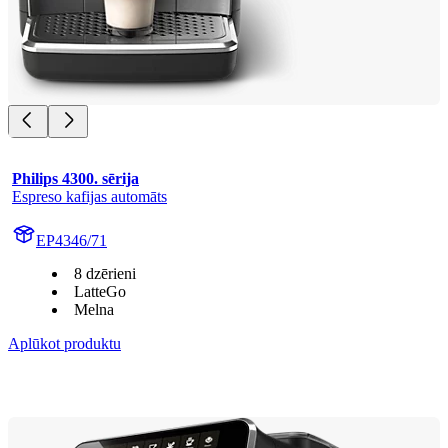
Philips 4300. sērija
Espreso kafijas automāts
EP4346/71
8 dzērieni
LatteGo
Melna
Aplūkot produktu