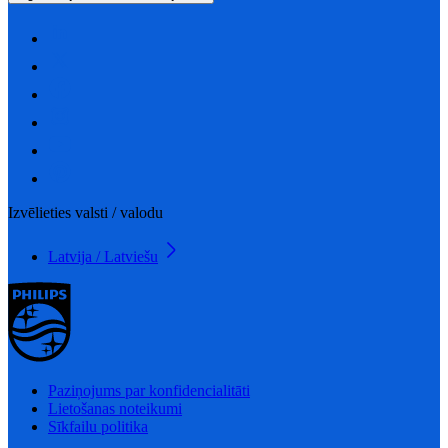
Izvēlieties valsti / valodu
Latvija / Latviešu
Paziņojums par konfidencialitāti
Lietošanas noteikumi
Sīkfailu politika