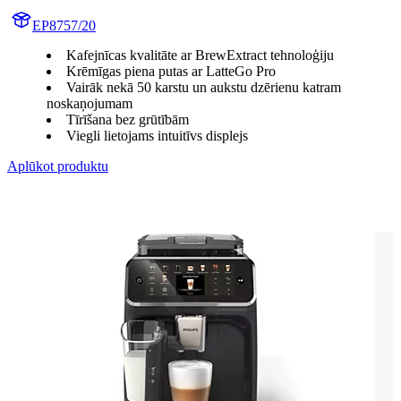
EP8757/20
Kafejnīcas kvalitāte ar BrewExtract tehnoloģiju
Krēmīgas piena putas ar LatteGo Pro
Vairāk nekā 50 karstu un aukstu dzērienu katram
noskaņojumam
Tīrīšana bez grūtībām
Viegli lietojams intuitīvs displejs
Aplūkot produktu