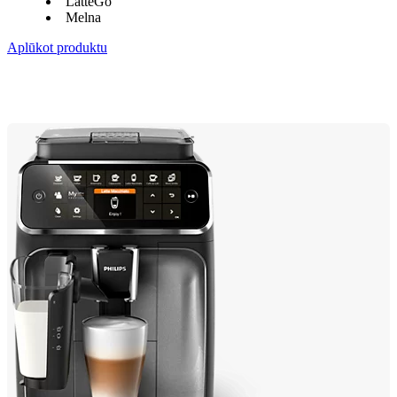
LatteGo
Melna
Aplūkot produktu