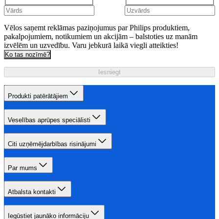
Vēlos saņemt reklāmas paziņojumus par Philips produktiem,
pakalpojumiem, notikumiem un akcijām – balstoties uz manām
izvēlēm un uzvedību. Varu jebkurā laikā viegli atteikties!
Ko tas nozīmē?
Iesniegt
Produkti patērātājiem
Veselības aprūpes speciālisti
Citi uzņēmējdarbības risinājumi
Par mums
Atbalsta kontakti
Iegūstiet jaunāko informāciju