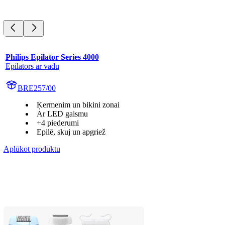
Philips Epilator Series 4000
Epilators ar vadu
BRE257/00
Ķermenim un bikini zonai
Ar LED gaismu
+4 piederumi
Epilē, skuj un apgriež
Aplūkot produktu