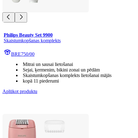
Philips Beauty Set 9900
Skaistumkopšanas komplekts
BRE750/00
Mitrai un sausai lietošanai
Sejai, ķermenim, bikini zonai un pēdām
Skaistumkopšanas komplekts lietošanai mājās
kopā 11 piederumi
Aplūkot produktu