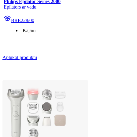
Philips Epilator Series 2000
Epilators ar vadu
BRE228/00
Kājām
Aplūkot produktu