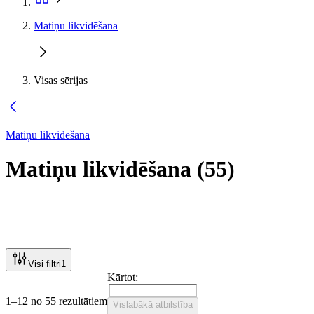
Matiņu likvidēšana
Visas sērijas
Matiņu likvidēšana
Matiņu likvidēšana
(
55
)
Visi filtri
1
Kārtot:
1–12 no 55 rezultātiem
Vislabākā atbilstība