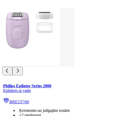
Philips Epilator Series 2000
Epilators ar vadu
BRE237/00
Ķermenim un jutīgajām zonām
+2 piederumi