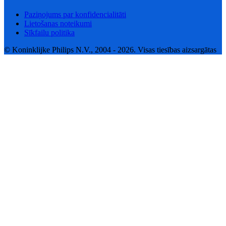
Paziņojums par konfidencialitāti
Lietošanas noteikumi
Sīkfailu politika
© Koninklijke Philips N.V., 2004 - 2026. Visas tiesības aizsargātas