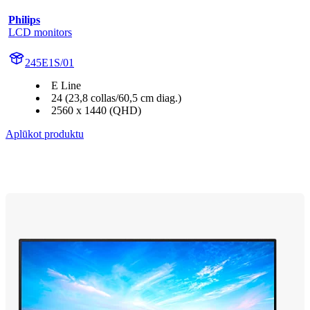
Philips
LCD monitors
245E1S/01
E Line
24 (23,8 collas/60,5 cm diag.)
2560 x 1440 (QHD)
Aplūkot produktu