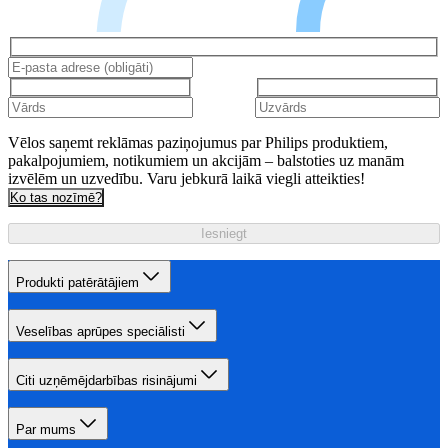
Vēlos saņemt reklāmas paziņojumus par Philips produktiem,
pakalpojumiem, notikumiem un akcijām – balstoties uz manām
izvēlēm un uzvedību. Varu jebkurā laikā viegli atteikties!
Ko tas nozīmē?
Iesniegt
Produkti patērātājiem
Veselības aprūpes speciālisti
Citi uzņēmējdarbības risinājumi
Par mums