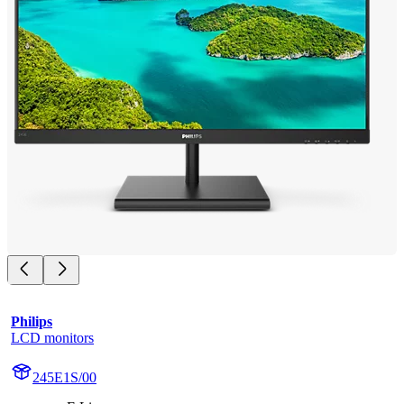
Philips
LCD monitors
245E1S/00