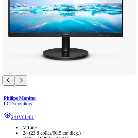
Philips Monitor
LCD monitors
241V8L/01
V Line
24 (23,8 collas/60,5 cm diag.)