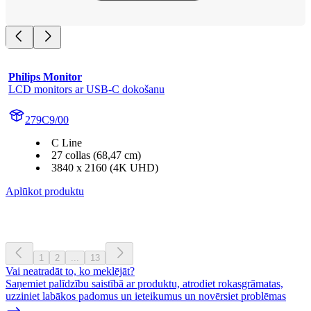
Philips Monitor
LCD monitors ar USB-C dokošanu
279C9/00
C Line
27 collas (68,47 cm)
3840 x 2160 (4K UHD)
Aplūkot produktu
1
2
...
13
Vai neatradāt to, ko meklējāt?
Saņemiet palīdzību saistībā ar produktu, atrodiet rokasgrāmatas,
uzziniet labākos padomus un ieteikumus un novērsiet problēmas