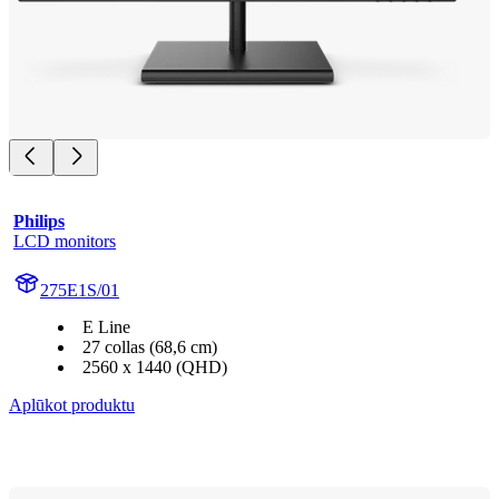
Philips
LCD monitors
275E1S/01
E Line
27 collas (68,6 cm)
2560 x 1440 (QHD)
Aplūkot produktu