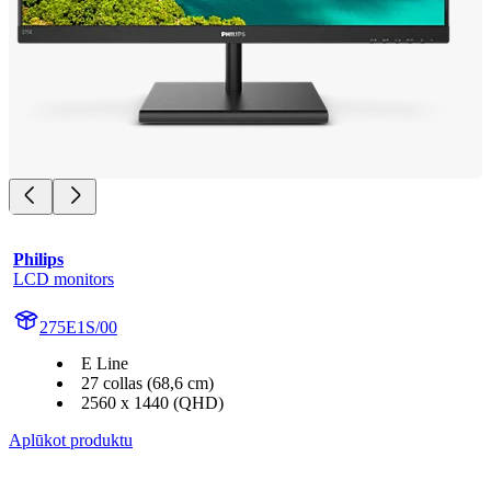
Philips
LCD monitors
275E1S/00
E Line
27 collas (68,6 cm)
2560 x 1440 (QHD)
Aplūkot produktu