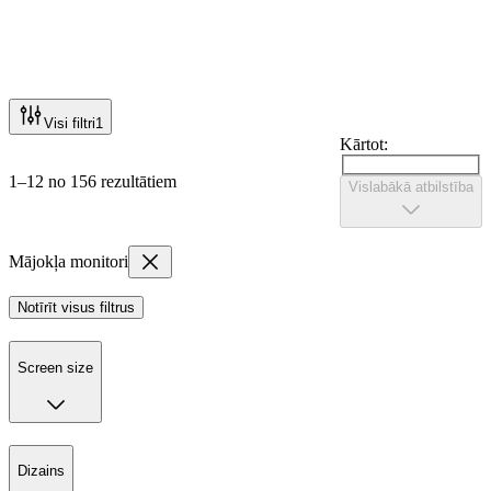
Visi filtri
1
Kārtot:
1–12 no 156 rezultātiem
Vislabākā atbilstība
Mājokļa monitori
Notīrīt visus filtrus
Screen size
Dizains