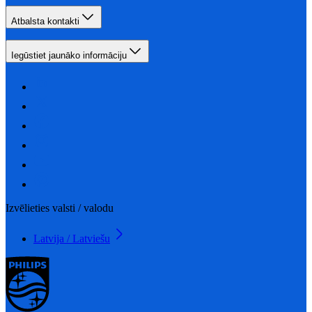
Atbalsta kontakti
Iegūstiet jaunāko informāciju
Izvēlieties valsti / valodu
Latvija / Latviešu