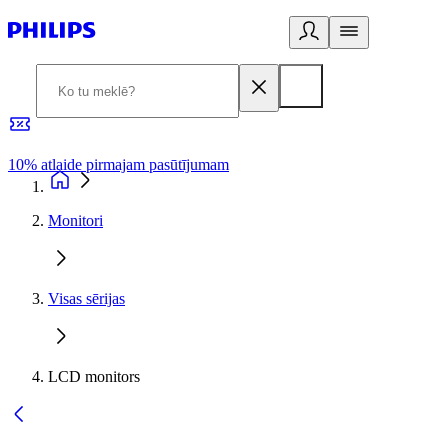
10% atlaide pirmajam pasūtījumam
3
Monitori
Visas sērijas
LCD monitors