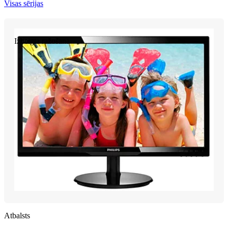
Visas sērijas
Izbeigta ražošana
Atbalsts