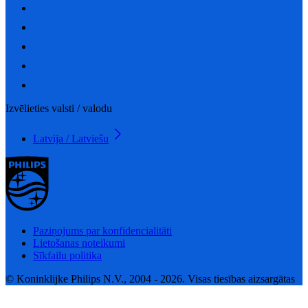
Izvēlieties valsti / valodu
Latvija / Latviešu
Paziņojums par konfidencialitāti
Lietošanas noteikumi
Sīkfailu politika
© Koninklijke Philips N.V., 2004 - 2026. Visas tiesības aizsargātas