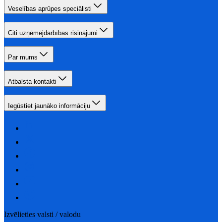
Veselības aprūpes speciālisti
Citi uzņēmējdarbības risinājumi
Par mums
Atbalsta kontakti
Iegūstiet jaunāko informāciju
Izvēlieties valsti / valodu