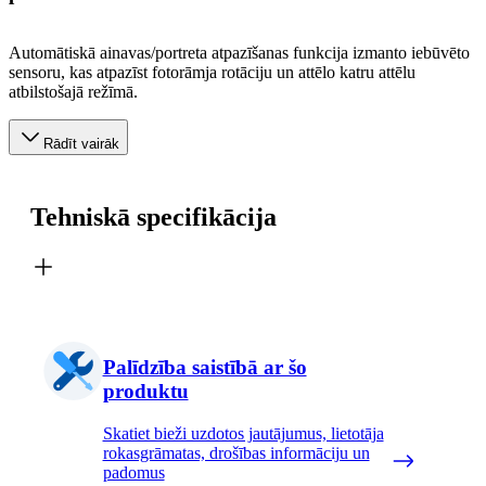
Automātiskā ainavas/portreta atpazīšanas funkcija izmanto iebūvēto
sensoru, kas atpazīst fotorāmja rotāciju un attēlo katru attēlu
atbilstošajā režīmā.
Rādīt vairāk
Tehniskā specifikācija
Palīdzība saistībā ar šo
produktu
Skatiet bieži uzdotos jautājumus, lietotāja
rokasgrāmatas, drošības informāciju un
padomus