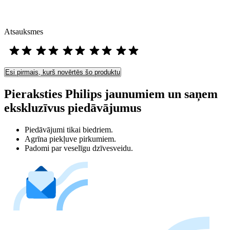
Atsauksmes
Esi pirmais, kurš novērtēs šo produktu
Pieraksties Philips jaunumiem un saņem
ekskluzīvus piedāvājumus
Piedāvājumi tikai biedriem.
Agrīna piekļuve pirkumiem.
Padomi par veselīgu dzīvesveidu.