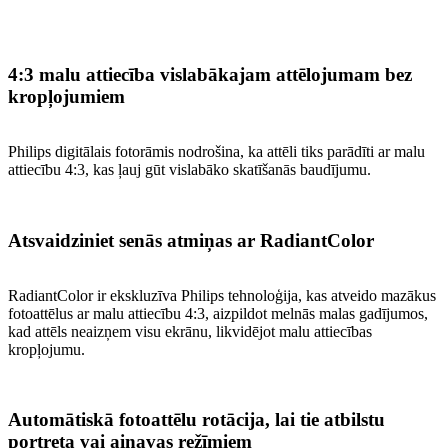
4:3 malu attiecība vislabākajam attēlojumam bez
kropļojumiem
Philips digitālais fotorāmis nodrošina, ka attēli tiks parādīti ar malu
attiecību 4:3, kas ļauj gūt vislabāko skatīšanās baudījumu.
Atsvaidziniet senās atmiņas ar RadiantColor
RadiantColor ir ekskluzīva Philips tehnoloģija, kas atveido mazākus
fotoattēlus ar malu attiecību 4:3, aizpildot melnās malas gadījumos,
kad attēls neaizņem visu ekrānu, likvidējot malu attiecības
kropļojumu.
Automātiskā fotoattēlu rotācija, lai tie atbilstu
portreta vai ainavas režīmiem