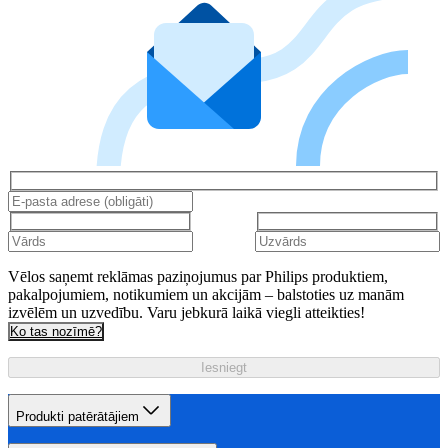
Vēlos saņemt reklāmas paziņojumus par Philips produktiem,
pakalpojumiem, notikumiem un akcijām – balstoties uz manām
izvēlēm un uzvedību. Varu jebkurā laikā viegli atteikties!
Ko tas nozīmē?
Iesniegt
Produkti patērātājiem