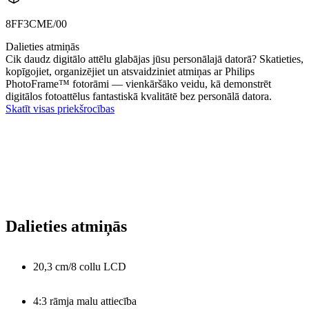
8FF3CME/00
Dalieties atmiņās
Cik daudz digitālo attēlu glabājas jūsu personālajā datorā? Skatieties,
kopīgojiet, organizējiet un atsvaidziniet atmiņas ar Philips
PhotoFrame™ fotorāmi — vienkāršāko veidu, kā demonstrēt
digitālos fotoattēlus fantastiskā kvalitātē bez personālā datora.
Skatīt visas priekšrocības
Dalieties atmiņās
20,3 cm/8 collu LCD
4:3 rāmja malu attiecība