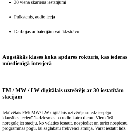
30 viena skāriena iestatījumi
Pulkstenis, audio ieeja
Darbojas ar baterijām vai līdzstrāvu
Augstākās klases koka apdares rokturis, kas iederas
mūsdienīgā interjerā
FM / MW / LW digitālais uztvērējs ar 30 iestatītām
stacijām
Iebūvētais FM/ MW/ LW digitālais uztvērējs sniedz iespēju
klausīties iecienītās dziesmas pa radio katru dienu. Vienkārši
noregulējiet staciju, ko vēlaties iestatīt, nospiediet un turiet nospiestu
programmas pogu, lai saglabātu frekvenci atmiņā. Varat iestatīt līdz