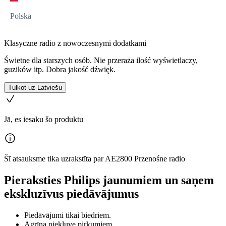
Polska
Klasyczne radio z nowoczesnymi dodatkami
Świetne dla starszych osób. Nie przeraża ilość wyświetlaczy,
guzików itp. Dobra jakość dźwięk.
Tulkot uz Latviešu
Jā, es iesaku šo produktu
Šī atsauksme tika uzrakstīta par AE2800 Przenośne radio
Pieraksties Philips jaunumiem un saņem
ekskluzīvus piedāvājumus
Piedāvājumi tikai biedriem.
Agrīna piekļuve pirkumiem.