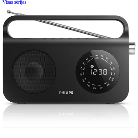
Visas sērijas