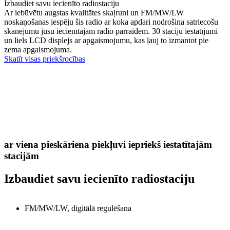
Izbaudiet savu iecienīto radiostaciju
Ar iebūvētu augstas kvalitātes skaļruni un FM/MW/LW
noskaņošanas iespēju šis radio ar koka apdari nodrošina satriecošu
skanējumu jūsu iecienītajām radio pārraidēm. 30 staciju iestatījumi
un liels LCD displejs ar apgaismojumu, kas ļauj to izmantot pie
zema apgaismojuma.
Skatīt visas priekšrocības
ar viena pieskāriena piekļuvi iepriekš iestatītajām
stacijām
Izbaudiet savu iecienīto radiostaciju
FM/MW/LW, digitālā regulēšana