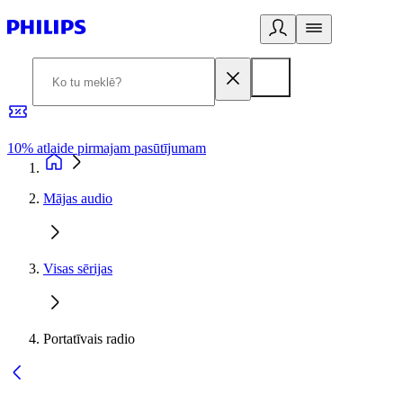
10% atlaide pirmajam pasūtījumam
3
Mājas audio
Visas sērijas
Portatīvais radio