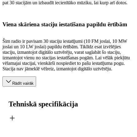
pat 30 stacijām un izbaudīt iecienītāko mūziku, lai kurp arī dotos.
Viena skāriena staciju iestatīšana papildu ērtībām
Šim radio ir pavisam 30 staciju iestatījumi (10 FM joslai, 10 MW
joslai un 10 LW joslai) papildu ērtībām. Tiklīdz esat izvēlējies
staciju, izmantojot digitālo uztvērēju, varat saglabāt šo staciju,
izmantojot vienu no stacijas iestatīšanas pogām. Lai vēlāk piekļūtu
vēlamajai stacijai, vienkārši nospiediet to pašu iestatījuma pogu.
Stacija nav jāmeklē vēlreiz, izmantojot digitālo uztvērēju.
Rādīt vairāk
Tehniskā specifikācija