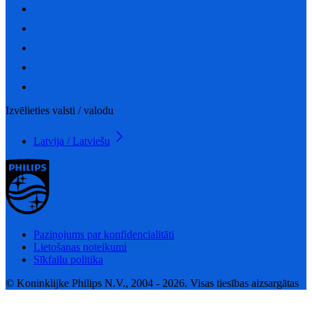
Izvēlieties valsti / valodu
Latvija / Latviešu
Paziņojums par konfidencialitāti
Lietošanas noteikumi
Sīkfailu politika
© Koninklijke Philips N.V., 2004 - 2026. Visas tiesības aizsargātas