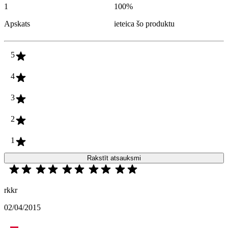
1
100
%
Apskats
ieteica šo produktu
5
4
3
2
1
Rakstīt atsauksmi
rkkr
02/04/2015