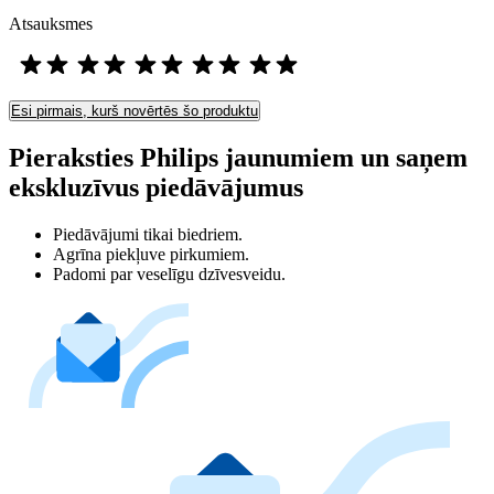
Atsauksmes
Esi pirmais, kurš novērtēs šo produktu
Pieraksties Philips jaunumiem un saņem
ekskluzīvus piedāvājumus
Piedāvājumi tikai biedriem.
Agrīna piekļuve pirkumiem.
Padomi par veselīgu dzīvesveidu.