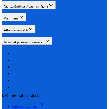
Citi uzņēmējdarbības risinājumi
Par mums
Atbalsta kontakti
Iegūstiet jaunāko informāciju
Izvēlieties valsti / valodu
Latvija / Latviešu