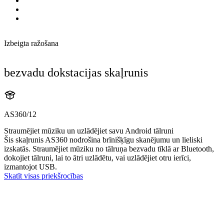
Izbeigta ražošana
bezvadu dokstacijas skaļrunis
AS360/12
Straumējiet mūziku un uzlādējiet savu Android tālruni
Šis skaļrunis AS360 nodrošina brīnišķīgu skanējumu un lieliski
izskatās. Straumējiet mūziku no tālruņa bezvadu tīklā ar Bluetooth,
dokojiet tālruni, lai to ātri uzlādētu, vai uzlādējiet otru ierīci,
izmantojot USB.
Skatīt visas priekšrocības