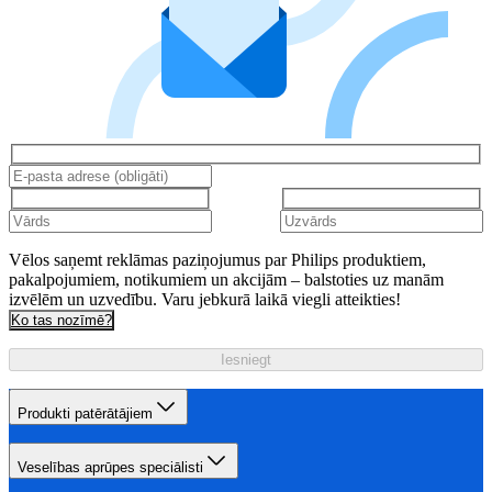
Vēlos saņemt reklāmas paziņojumus par Philips produktiem,
pakalpojumiem, notikumiem un akcijām – balstoties uz manām
izvēlēm un uzvedību. Varu jebkurā laikā viegli atteikties!
Ko tas nozīmē?
Iesniegt
Produkti patērātājiem
Veselības aprūpes speciālisti