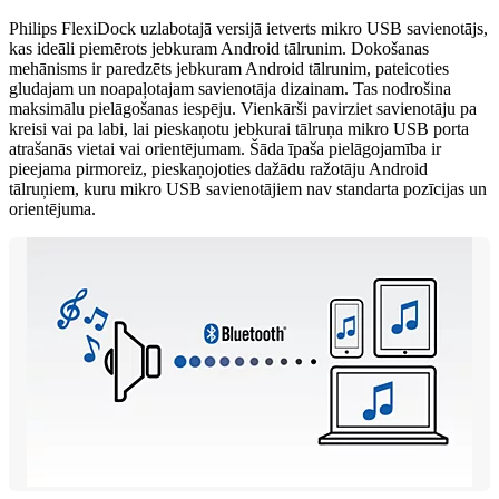
Philips FlexiDock uzlabotajā versijā ietverts mikro USB savienotājs,
kas ideāli piemērots jebkuram Android tālrunim. Dokošanas
mehānisms ir paredzēts jebkuram Android tālrunim, pateicoties
gludajam un noapaļotajam savienotāja dizainam. Tas nodrošina
maksimālu pielāgošanas iespēju. Vienkārši pavirziet savienotāju pa
kreisi vai pa labi, lai pieskaņotu jebkurai tālruņa mikro USB porta
atrašanās vietai vai orientējumam. Šāda īpaša pielāgojamība ir
pieejama pirmoreiz, pieskaņojoties dažādu ražotāju Android
tālruņiem, kuru mikro USB savienotājiem nav standarta pozīcijas un
orientējuma.