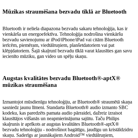
Mūzikas straumēšana bezvadu tīklā ar Bluetooth
Bluetooth ir neliela diapazona bezvadu sakaru tehnoloģija, kas ir
vienkārša un energoefektīva. Tehnoloģija nodrošina vienkāršu
bezvadu savienojumu ar iPod/iPhone/iPad vai citām Bluetooth
ierīcēm, piemēram, viedtālruņiem, planšetdatoriem vai pat
klēpjdatoriem. Šajā skaļrunī bezvadu tīklā varat klausīties gan savu
iecienīto mūziku, gan video un spēļu skaņu.
Augstas kvalitātes bezvadu Bluetooth®-aptX®
mūzikas straumēšana
Izmantojot mūsdienīgu tehnoloģiju, ar Bluetooth® straumētā skaņa
sasniedz jaunu līmeni. Standarta Bluetooth® audio izmanto SBC
kodeku, kas paredzēts pamata audio pārraidei, dažreiz izraisot
klausītājos vilšanās un neapmierinājuma sajūtu. Taču Philips
skaļrunis ir aprīkots ar augstas kvalitātes Bluetooth®-aptX®
bezvadu tehnoloģiju - nodrošinot bagātīgu, jaudīgu un kristāldzidru
skaņu. Saderīgs ar jaunākajiem Android™ viedtālruņiem,