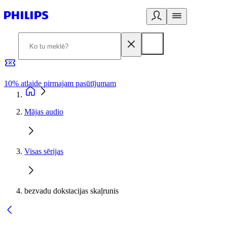
10% atlaide pirmajam pasūtījumam
3
Mājas audio
Visas sērijas
bezvadu dokstacijas skaļrunis