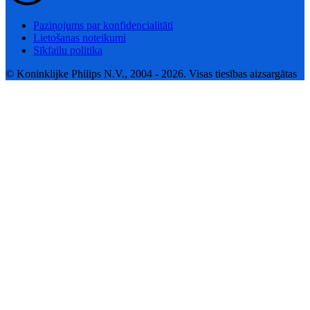
Paziņojums par konfidencialitāti
Lietošanas noteikumi
Sīkfailu politika
© Koninklijke Philips N.V., 2004 - 2026. Visas tiesības aizsargātas