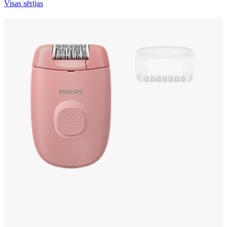
Visas sērijas