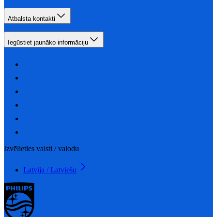
Atbalsta kontakti
Iegūstiet jaunāko informāciju
Izvēlieties valsti / valodu
Latvija / Latviešu