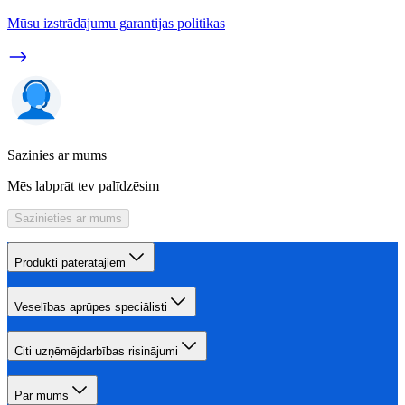
Mūsu izstrādājumu garantijas politikas
Sazinies ar mums
Mēs labprāt tev palīdzēsim
Sazinieties ar mums
Produkti patērātājiem
Veselības aprūpes speciālisti
Citi uzņēmējdarbības risinājumi
Par mums