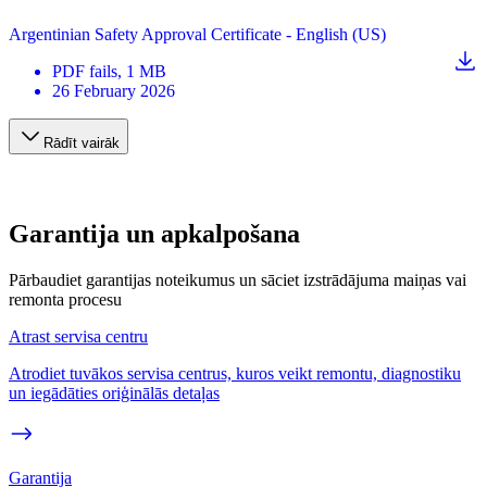
Argentinian Safety Approval Certificate - English (US)
PDF
fails
, 1 MB
26 February 2026
Rādīt vairāk
Garantija un apkalpošana
Pārbaudiet garantijas noteikumus un sāciet izstrādājuma maiņas vai
remonta procesu
Atrast servisa centru
Atrodiet tuvākos servisa centrus, kuros veikt remontu, diagnostiku
un iegādāties oriģinālās detaļas
Garantija