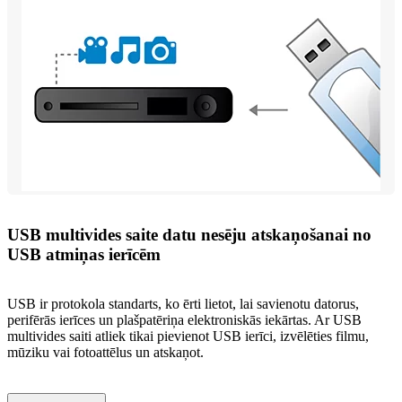
USB multivides saite datu nesēju atskaņošanai no
USB atmiņas ierīcēm
USB ir protokola standarts, ko ērti lietot, lai savienotu datorus,
perifērās ierīces un plašpatēriņa elektroniskās iekārtas. Ar USB
multivides saiti atliek tikai pievienot USB ierīci, izvēlēties filmu,
mūziku vai fotoattēlus un atskaņot.