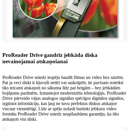
ProReader Drive gandrīz jebkāda diska
nevainojamai atskaņošanai
ProReader Drive sniedz iespēju baudīt filmas un video bez raizēm.
Pat ja veci diski ir kļuvuši netīri vai saskrāpēti, tie pavisam noteikti
tiks teicami atskaņoti no sākuma līdz pat beigām – bez jebkādām
bojājumu pazīmēm. Izmantojot modernizētu tehnoloģiju, ProReader
Drive pārveido vājus analogos signālus spēcīgos digitālos signālos,
izgūstot informāciju, kas ļauj ne tuvu perfektus diskus atskaņot
viscaur vienmērīgi. Līdz ar spēju nolasīt burtiski jebkuru video
formātu ProReader Drive sniedz neapšaubāmu garantiju, ka tiks
atskaņoti visi diski.