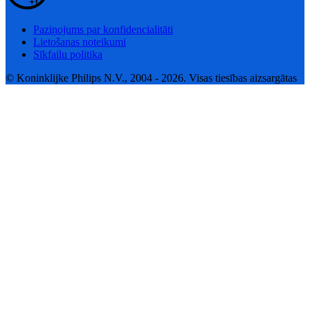
Paziņojums par konfidencialitāti
Lietošanas noteikumi
Sīkfailu politika
© Koninklijke Philips N.V., 2004 - 2026. Visas tiesības aizsargātas