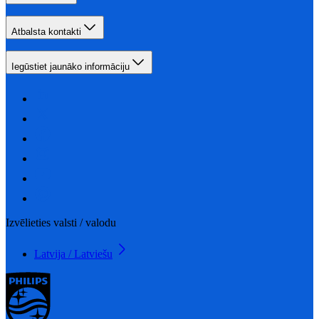
Atbalsta kontakti
Iegūstiet jaunāko informāciju
Izvēlieties valsti / valodu
Latvija / Latviešu