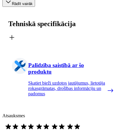
Rādīt vairāk
Tehniskā specifikācija
Palīdzība saistībā ar šo
produktu
Skatiet bieži uzdotos jautājumus, lietotāja
rokasgrāmatas, drošības informāciju un
padomus
Atsauksmes