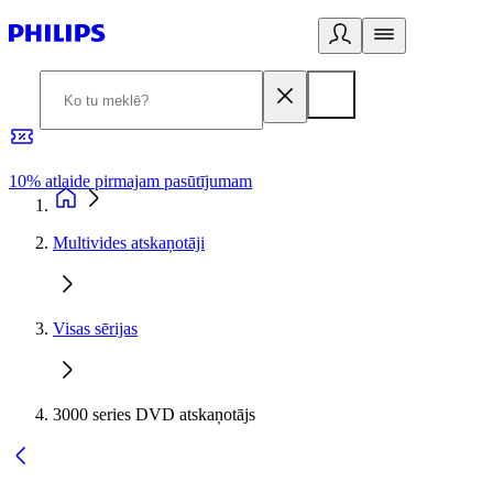
10% atlaide pirmajam pasūtījumam
3
Multivides atskaņotāji
Visas sērijas
3000 series DVD atskaņotājs