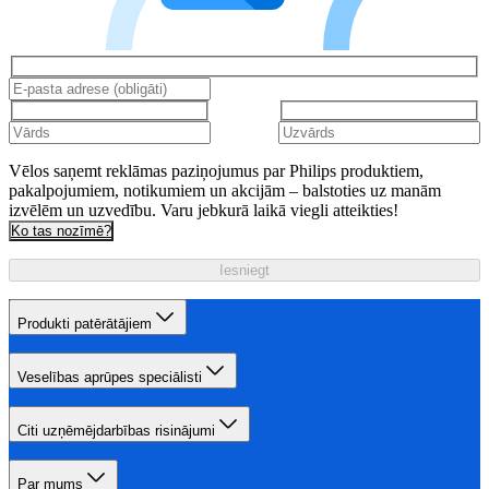
Vēlos saņemt reklāmas paziņojumus par Philips produktiem,
pakalpojumiem, notikumiem un akcijām – balstoties uz manām
izvēlēm un uzvedību. Varu jebkurā laikā viegli atteikties!
Ko tas nozīmē?
Iesniegt
Produkti patērātājiem
Veselības aprūpes speciālisti
Citi uzņēmējdarbības risinājumi
Par mums