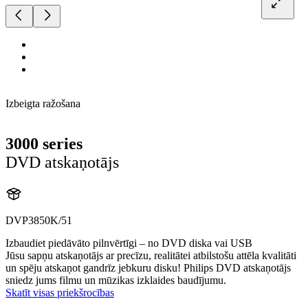
Izbeigta ražošana
3000 series
DVD atskaņotājs
DVP3850K/51
Izbaudiet piedāvāto pilnvērtīgi – no DVD diska vai USB
Jūsu sapņu atskaņotājs ar precīzu, realitātei atbilstošu attēla kvalitāti
un spēju atskaņot gandrīz jebkuru disku! Philips DVD atskaņotājs
sniedz jums filmu un mūzikas izklaides baudījumu.
Skatīt visas priekšrocības