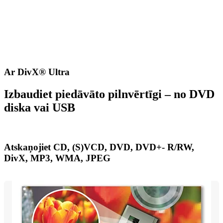
Ar DivX® Ultra
Izbaudiet piedāvāto pilnvērtīgi – no DVD
diska vai USB
Atskaņojiet CD, (S)VCD, DVD, DVD+- R/RW,
DivX, MP3, WMA, JPEG