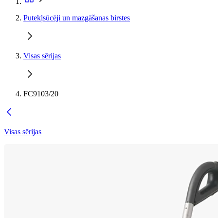
Putekļsūcēji un mazgāšanas birstes
Visas sērijas
FC9103/20
Visas sērijas