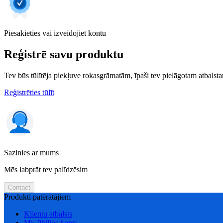
Piesakieties vai izveidojiet kontu
Reģistrē savu produktu
Tev būs tūlītēja piekļuve rokasgrāmatām, īpaši tev pielāgotam atbalstam
Reģistrēties tūlīt
Sazinies ar mums
Mēs labprāt tev palīdzēsim
Contact
Produkti patērātājiem
Klientu atbalsts
My Philips konts