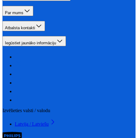
Par mums
Atbalsta kontakti
Iegūstiet jaunāko informāciju
Izvēlieties valsti / valodu
Latvija / Latviešu