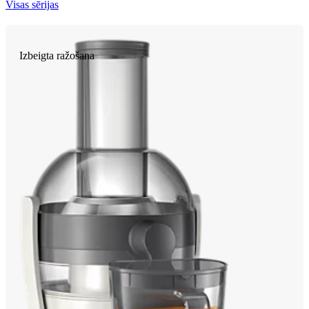
Visas sērijas
Izbeigta ražošana