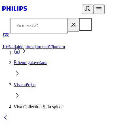
10% atlaide pirmajam pasūtījumam
3
Ēdienu gatavošana
Visas sērijas
Viva Collection Sulu spiede