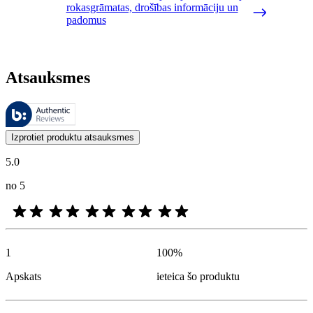
rokasgrāmatas, drošības informāciju un
padomus
Atsauksmes
Šīs atsauksmes pārvalda Bazaarvoice, un tās atbilst Bazaarvoice autent
Klientu viedokļi produktu un zvaigžņu vērtējumu veidā ir noderīgi visi
Izprotiet produktu atsauksmes
5.0
no 5
1
100
%
Apskats
ieteica šo produktu