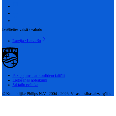
Izvēlieties valsti / valodu
Latvija / Latviešu
Paziņojums par konfidencialitāti
Lietošanas noteikumi
Sīkfailu politika
© Koninklijke Philips N.V., 2004 - 2026. Visas tiesības aizsargātas