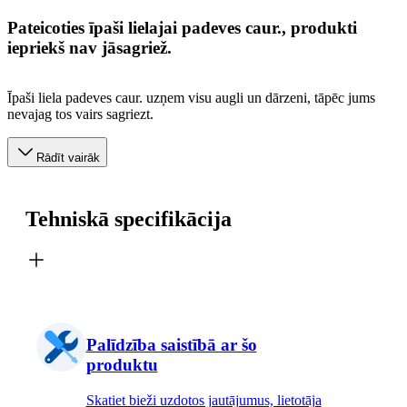
Pateicoties īpaši lielajai padeves caur., produkti
iepriekš nav jāsagriež.
Īpaši liela padeves caur. uzņem visu augli un dārzeni, tāpēc jums
nevajag tos vairs sagriezt.
Rādīt vairāk
Tehniskā specifikācija
Palīdzība saistībā ar šo
produktu
Skatiet bieži uzdotos jautājumus, lietotāja