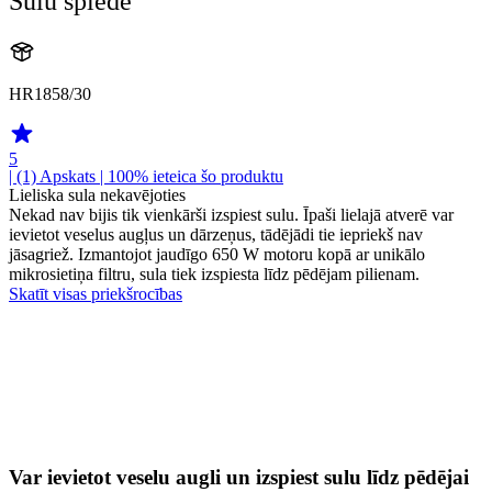
Sulu spiede
HR1858/30
5
| (1)
Apskats
| 100% ieteica šo produktu
Lieliska sula nekavējoties
Nekad nav bijis tik vienkārši izspiest sulu. Īpaši lielajā atverē var
ievietot veselus augļus un dārzeņus, tādējādi tie iepriekš nav
jāsagriež. Izmantojot jaudīgo 650 W motoru kopā ar unikālo
mikrosietiņa filtru, sula tiek izspiesta līdz pēdējam pilienam.
Skatīt visas priekšrocības
Var ievietot veselu augli un izspiest sulu līdz pēdējai