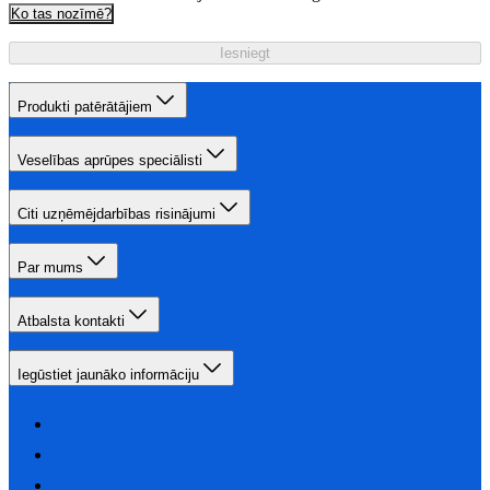
Ko tas nozīmē?
Iesniegt
Produkti patērātājiem
Veselības aprūpes speciālisti
Citi uzņēmējdarbības risinājumi
Par mums
Atbalsta kontakti
Iegūstiet jaunāko informāciju