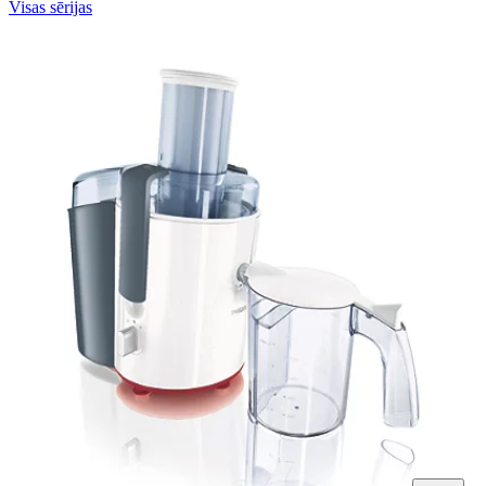
Visas sērijas