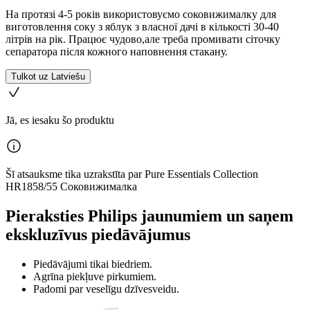
На протязі 4-5 років використовуємо соковижималку для
виготовлення соку з яблук з власної дачі в кількості 30-40
літрів на рік. Працює чудово,але треба промивати сіточку
сепаратора після кожного наповнення стакану.
Tulkot uz Latviešu
Jā, es iesaku šo produktu
Šī atsauksme tika uzrakstīta par Pure Essentials Collection
HR1858/55 Соковижималка
Pieraksties Philips jaunumiem un saņem
ekskluzīvus piedāvājumus
Piedāvājumi tikai biedriem.
Agrīna piekļuve pirkumiem.
Padomi par veselīgu dzīvesveidu.