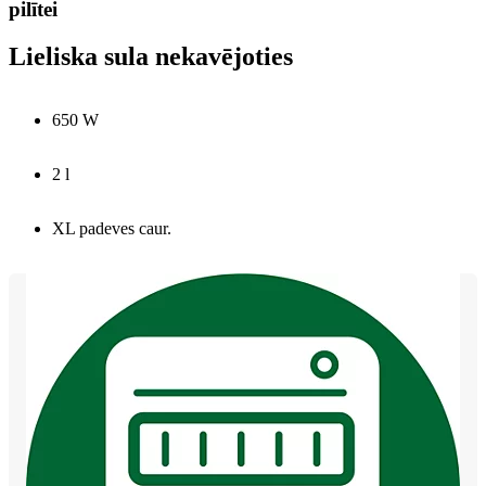
pilītei
Lieliska sula nekavējoties
650 W
2 l
XL padeves caur.