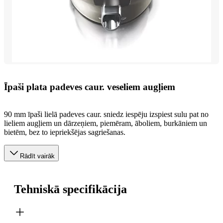
Īpaši plata padeves caur. veseliem augļiem
90 mm īpaši lielā padeves caur. sniedz iespēju izspiest sulu pat no
lieliem augļiem un dārzeņiem, piemēram, āboliem, burkāniem un
bietēm, bez to iepriekšējas sagriešanas.
Rādīt vairāk
Tehniskā specifikācija