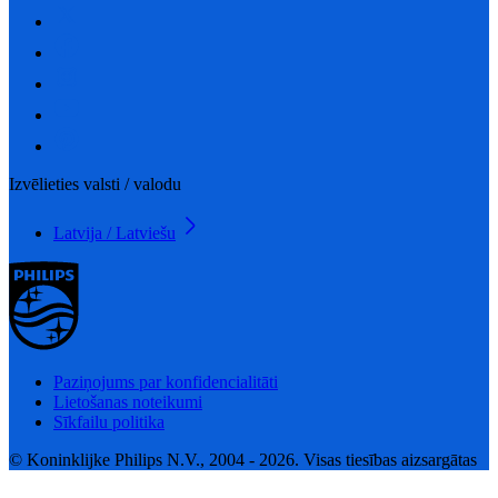
Izvēlieties valsti / valodu
Latvija / Latviešu
Paziņojums par konfidencialitāti
Lietošanas noteikumi
Sīkfailu politika
© Koninklijke Philips N.V., 2004 - 2026. Visas tiesības aizsargātas