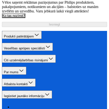
Vēlos saņemt reklāmas paziņojumus par Philips produktiem,
pakalpojumiem, notikumiem un akcijām – balstoties uz manām
izvēlēm un uzvedību. Varu jebkurā laikā viegli atteikties!
Ko tas nozīmē?
Iesniegt
Produkti patērātājiem
Veselības aprūpes speciālisti
Citi uzņēmējdarbības risinājumi
Par mums
Atbalsta kontakti
Iegūstiet jaunāko informāciju