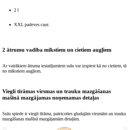
2 l
XXL padeves caur.
2 ātrumu vadība mīkstiem un cietiem augļiem
Ar vairākiem ātruma iestatījumiem sulu var izspiest kā no cietiem, tā
no mīkstiem augļiem.
Viegli tīrāmas virsmas un trauku mazgāšanas
mašīnā mazgājamas noņemamas detaļas
Sulu spiede ir viegli tīrāma, pateicoties gludajām virsmām un trauku
mazgāšanas mašīnā mazgājamām detaļām.