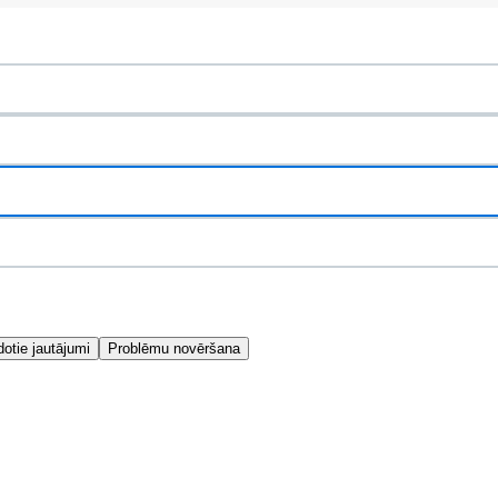
dotie jautājumi
Problēmu novēršana