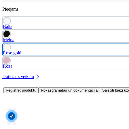
Pieejams
Balta
Melna
Rose gold
Rozā
Doties uz veikalu
Reģistrēt produktu
Rokasgrāmatas un dokumentācija
Saistīti bieži uz