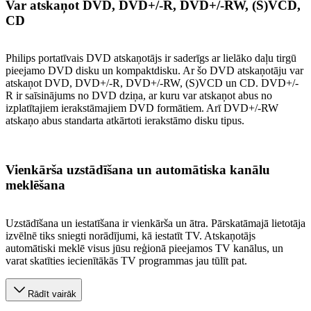
Var atskaņot DVD, DVD+/-R, DVD+/-RW, (S)VCD,
CD
Philips portatīvais DVD atskaņotājs ir saderīgs ar lielāko daļu tirgū
pieejamo DVD disku un kompaktdisku. Ar šo DVD atskaņotāju var
atskaņot DVD, DVD+/-R, DVD+/-RW, (S)VCD un CD. DVD+/-
R ir saīsinājums no DVD dziņa, ar kuru var atskaņot abus no
izplatītajiem ierakstāmajiem DVD formātiem. Arī DVD+/-RW
atskaņo abus standarta atkārtoti ierakstāmo disku tipus.
Vienkārša uzstādīšana un automātiska kanālu
meklēšana
Uzstādīšana un iestatīšana ir vienkārša un ātra. Pārskatāmajā lietotāja
izvēlnē tiks sniegti norādījumi, kā iestatīt TV. Atskaņotājs
automātiski meklē visus jūsu reģionā pieejamos TV kanālus, un
varat skatīties iecienītākās TV programmas jau tūlīt pat.
Rādīt vairāk