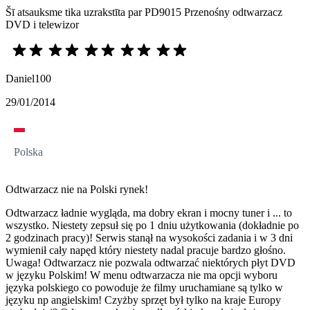
Šī atsauksme tika uzrakstīta par PD9015 Przenośny odtwarzacz
DVD i telewizor
Daniel100
29/01/2014
Polska
Odtwarzacz nie na Polski rynek!
Odtwarzacz ładnie wygląda, ma dobry ekran i mocny tuner i ... to
wszystko. Niestety zepsuł się po 1 dniu użytkowania (dokładnie po
2 godzinach pracy)! Serwis stanął na wysokości zadania i w 3 dni
wymienił cały napęd który niestety nadal pracuje bardzo głośno.
Uwaga! Odtwarzacz nie pozwala odtwarzać niektórych płyt DVD
w języku Polskim! W menu odtwarzacza nie ma opcji wyboru
języka polskiego co powoduje że filmy uruchamiane są tylko w
języku np angielskim! Czyżby sprzęt był tylko na kraje Europy