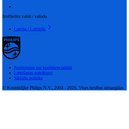
Izvēlieties valsti / valodu
Latvija / Latviešu
Paziņojums par konfidencialitāti
Lietošanas noteikumi
Sīkfailu politika
© Koninklijke Philips N.V., 2004 - 2026. Visas tiesības aizsargātas