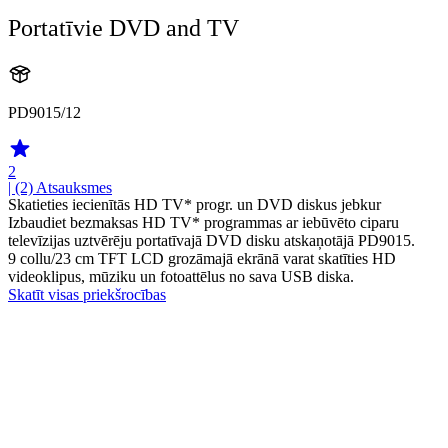
Portatīvie DVD and TV
PD9015/12
2
| (2)
Atsauksmes
Skatieties iecienītās HD TV* progr. un DVD diskus jebkur
Izbaudiet bezmaksas HD TV* programmas ar iebūvēto ciparu
televīzijas uztvērēju portatīvajā DVD disku atskaņotājā PD9015.
9 collu/23 cm TFT LCD grozāmajā ekrānā varat skatīties HD
videoklipus, mūziku un fotoattēlus no sava USB diska.
Skatīt visas priekšrocības