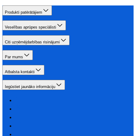
Produkti patērātājiem
Veselības aprūpes speciālisti
Citi uzņēmējdarbības risinājumi
Par mums
Atbalsta kontakti
Iegūstiet jaunāko informāciju