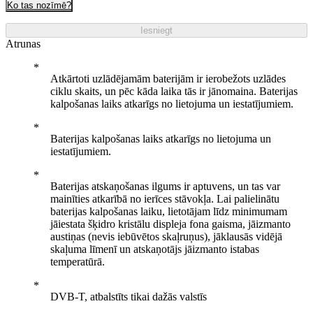
Ko tas nozīmē?
Iesniegt
Atrunas
Atkārtoti uzlādējamām baterijām ir ierobežots uzlādes
ciklu skaits, un pēc kāda laika tās ir jānomaina. Baterijas
kalpošanas laiks atkarīgs no lietojuma un iestatījumiem.
Baterijas kalpošanas laiks atkarīgs no lietojuma un
iestatījumiem.
Baterijas atskaņošanas ilgums ir aptuvens, un tas var
mainīties atkarībā no ierīces stāvokļa. Lai palielinātu
baterijas kalpošanas laiku, lietotājam līdz minimumam
jāiestata šķidro kristālu displeja fona gaisma, jāizmanto
austiņas (nevis iebūvētos skaļruņus), jāklausās vidējā
skaļuma līmenī un atskaņotājs jāizmanto istabas
temperatūrā.
DVB-T, atbalstīts tikai dažās valstīs