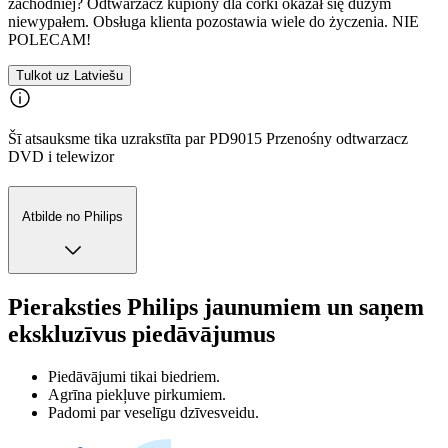
zachodniej? Odtwarzacz kupiony dla córki okazał się dużym
niewypałem. Obsługa klienta pozostawia wiele do życzenia. NIE
POLECAM!
Tulkot uz Latviešu
Šī atsauksme tika uzrakstīta par PD9015 Przenośny odtwarzacz
DVD i telewizor
Atbilde no Philips
Pieraksties Philips jaunumiem un saņem
ekskluzīvus piedāvājumus
Piedāvājumi tikai biedriem.
Agrīna piekļuve pirkumiem.
Padomi par veselīgu dzīvesveidu.