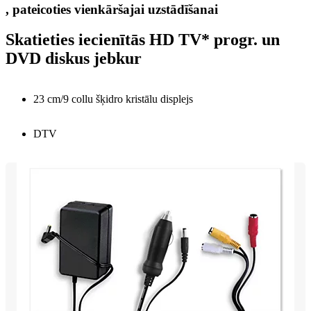
, pateicoties vienkāršajai uzstādīšanai
Skatieties iecienītās HD TV* progr. un
DVD diskus jebkur
23 cm/9 collu šķidro kristālu displejs
DTV