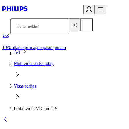
10% atlaide pirmajam pasūtījumam
3
Multivides atskaņotāji
Visas sērijas
Portatīvie DVD and TV