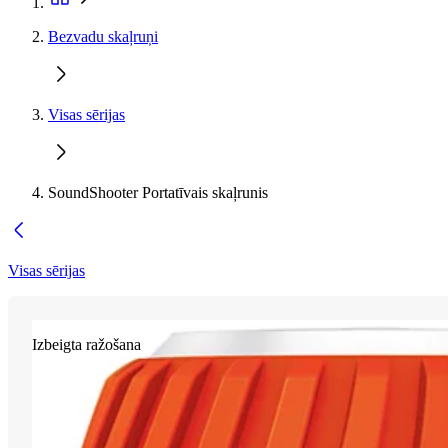
Bezvadu skaļruņi
Visas sērijas
SoundShooter Portatīvais skaļrunis
Visas sērijas
Izbeigta ražošana