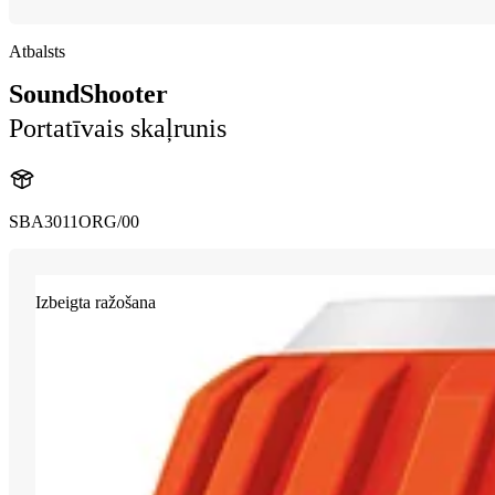
Atbalsts
SoundShooter
Portatīvais skaļrunis
SBA3011ORG/00
Izbeigta ražošana