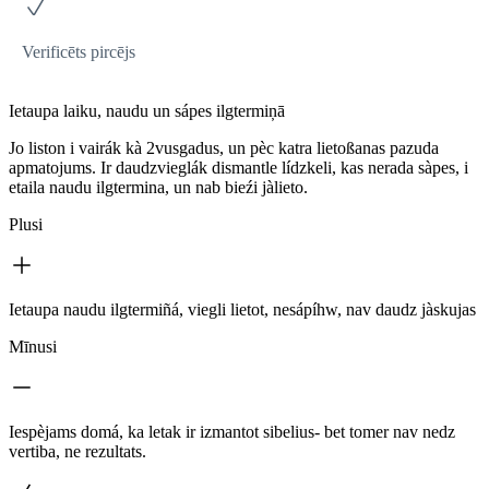
Verificēts pircējs
Ietaupa laiku, naudu un sápes ilgtermiņā
Jo liston i vairák kà 2vusgadus, un pèc katra lietoßanas pazuda
apmatojums. Ir daudzvieglák dismantle lídzkeli, kas nerada sàpes, i
etaila naudu ilgtermina, un nab bieźi jàlieto.
Plusi
Ietaupa naudu ilgtermiñá, viegli lietot, nesápíhw, nav daudz jàskujas
Mīnusi
Iespèjams domá, ka letak ir izmantot sibelius- bet tomer nav nedz
vertiba, ne rezultats.