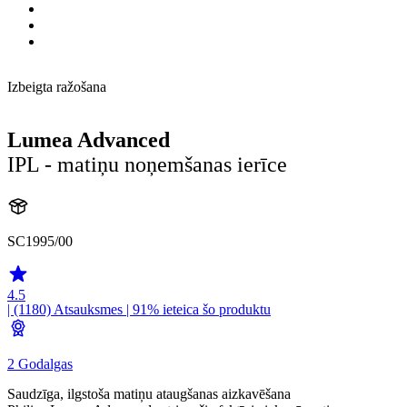
Izbeigta ražošana
Lumea Advanced
IPL - matiņu noņemšanas ierīce
SC1995/00
4.5
| (1180)
Atsauksmes
| 91% ieteica šo produktu
2 Godalgas
Saudzīga, ilgstoša matiņu ataugšanas aizkavēšana