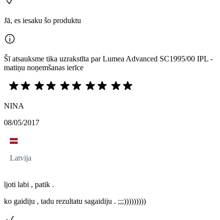
Jā, es iesaku šo produktu
Šī atsauksme tika uzrakstīta par Lumea Advanced SC1995/00 IPL -
matiņu noņemšanas ierīce
NINA
08/05/2017
Latvija
ljoti labi , patik .
ko gaidiju , tadu rezultatu sagaidiju . ;;;)))))))))