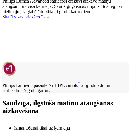
Philips Lumea Advanced satriecoši efektīvi aizkavē matiņu
ataugšanu uz visa ķermeņa. Saudzīgi gaismas impulsi, tos regulāri
pielietojot, saglabā ādu zīdaini gludu katru dienu.
Skatīt visas priekšrocības
1
Philips Lumea – pasaulē Nr.1 IPL zīmols
ar gludu ādu un
pārliecību 15 gadu garumā.
Saudzīga, ilgstoša matiņu ataugšanas
aizkavēšana
Izmantošanai tikai uz ķermeņa