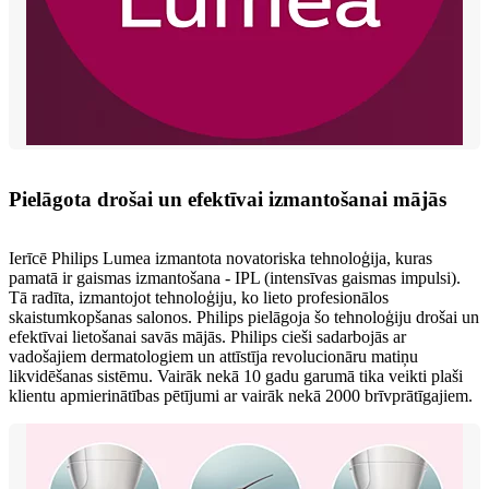
Pielāgota drošai un efektīvai izmantošanai mājās
Ierīcē Philips Lumea izmantota novatoriska tehnoloģija, kuras
pamatā ir gaismas izmantošana - IPL (intensīvas gaismas impulsi).
Tā radīta, izmantojot tehnoloģiju, ko lieto profesionālos
skaistumkopšanas salonos. Philips pielāgoja šo tehnoloģiju drošai un
efektīvai lietošanai savās mājās. Philips cieši sadarbojās ar
vadošajiem dermatologiem un attīstīja revolucionāru matiņu
likvidēšanas sistēmu. Vairāk nekā 10 gadu garumā tika veikti plaši
klientu apmierinātības pētījumi ar vairāk nekā 2000 brīvprātīgajiem.