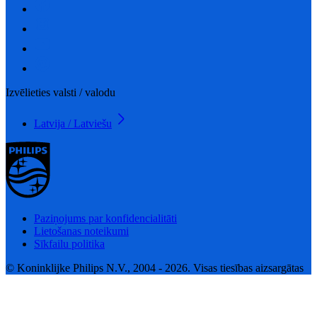
Izvēlieties valsti / valodu
Latvija / Latviešu
Paziņojums par konfidencialitāti
Lietošanas noteikumi
Sīkfailu politika
© Koninklijke Philips N.V., 2004 - 2026. Visas tiesības aizsargātas