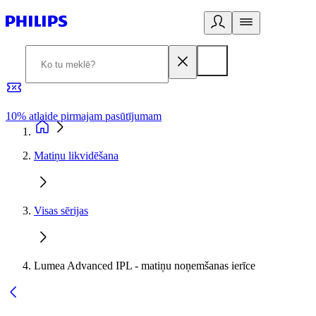
10% atlaide pirmajam pasūtījumam
3
Matiņu likvidēšana
Visas sērijas
Lumea Advanced IPL - matiņu noņemšanas ierīce