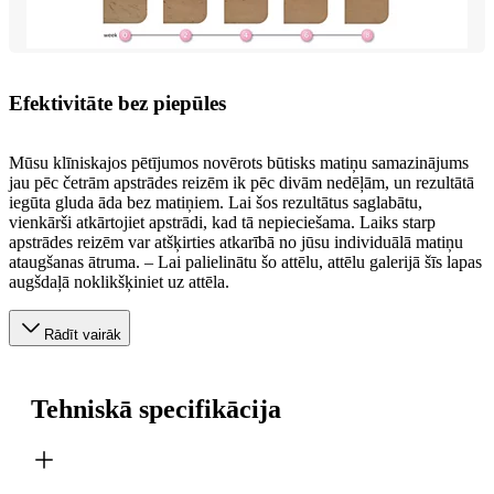
Efektivitāte bez piepūles
Mūsu klīniskajos pētījumos novērots būtisks matiņu samazinājums
jau pēc četrām apstrādes reizēm ik pēc divām nedēļām, un rezultātā
iegūta gluda āda bez matiņiem. Lai šos rezultātus saglabātu,
vienkārši atkārtojiet apstrādi, kad tā nepieciešama. Laiks starp
apstrādes reizēm var atšķirties atkarībā no jūsu individuālā matiņu
ataugšanas ātruma. – Lai palielinātu šo attēlu, attēlu galerijā šīs lapas
augšdaļā noklikšķiniet uz attēla.
Rādīt vairāk
Tehniskā specifikācija