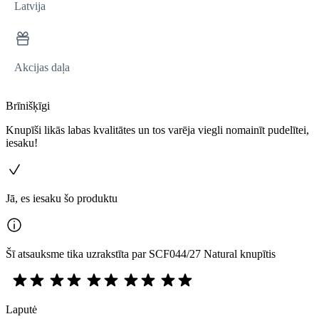
Latvija
Akcijas daļa
Brīnišķīgi
Knupīši likās labas kvalitātes un tos varēja viegli nomainīt pudelītei,
iesaku!
Jā, es iesaku šo produktu
Šī atsauksme tika uzrakstīta par SCF044/27 Natural knupītis
Laputė