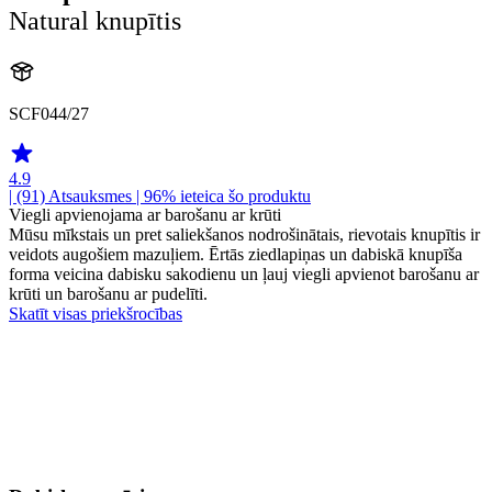
Natural knupītis
SCF044/27
4.9
| (91)
Atsauksmes
| 96% ieteica šo produktu
Viegli apvienojama ar barošanu ar krūti
Mūsu mīkstais un pret saliekšanos nodrošinātais, rievotais knupītis ir
veidots augošiem mazuļiem. Ērtās ziedlapiņas un dabiskā knupīša
forma veicina dabisku sakodienu un ļauj viegli apvienot barošanu ar
krūti un barošanu ar pudelīti.
Skatīt visas priekšrocības