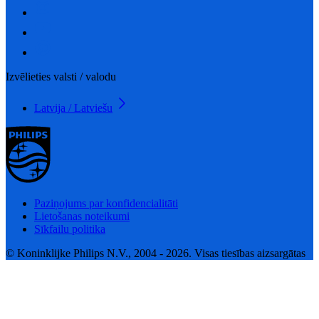
Izvēlieties valsti / valodu
Latvija / Latviešu
Paziņojums par konfidencialitāti
Lietošanas noteikumi
Sīkfailu politika
© Koninklijke Philips N.V., 2004 - 2026. Visas tiesības aizsargātas