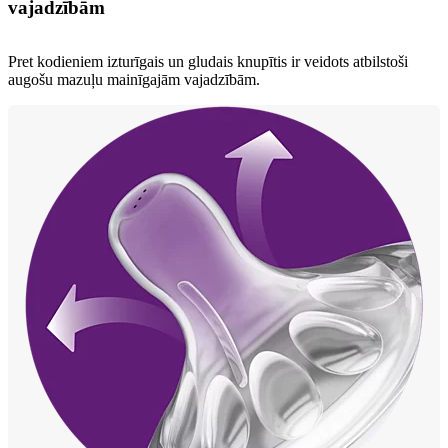
vajadzībām
Pret kodieniem izturīgais un gludais knupītis ir veidots atbilstoši
augošu mazuļu mainīgajām vajadzībām.