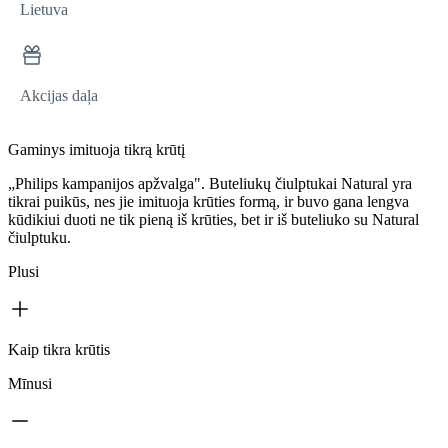
Lietuva
Akcijas daļa
Gaminys imituoja tikrą krūtį
„Philips kampanijos apžvalga". Buteliukų čiulptukai Natural yra
tikrai puikūs, nes jie imituoja krūties formą, ir buvo gana lengva
kūdikiui duoti ne tik pieną iš krūties, bet ir iš buteliuko su Natural
čiulptuku.
Plusi
Kaip tikra krūtis
Mīnusi