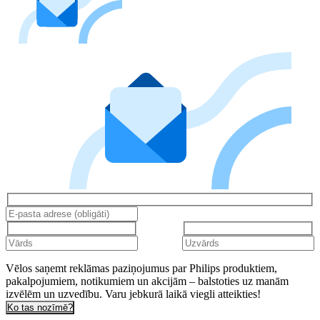
Vēlos saņemt reklāmas paziņojumus par Philips produktiem,
pakalpojumiem, notikumiem un akcijām – balstoties uz manām
izvēlēm un uzvedību. Varu jebkurā laikā viegli atteikties!
Ko tas nozīmē?