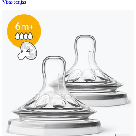
Visas sērijas