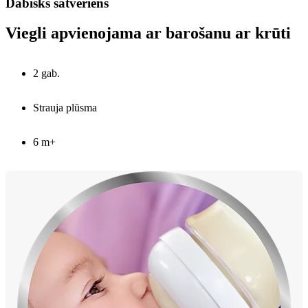
Dabisks satvēriens
Viegli apvienojama ar barošanu ar krūti
2 gab.
Strauja plūsma
6 m+