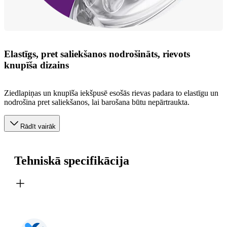
Elastīgs, pret saliekšanos nodrošināts, rievots
knupīša dizains
Ziedlapiņas un knupīša iekšpusē esošās rievas padara to elastīgu un
nodrošina pret saliekšanos, lai barošana būtu nepārtraukta.
Rādīt vairāk
Tehniskā specifikācija