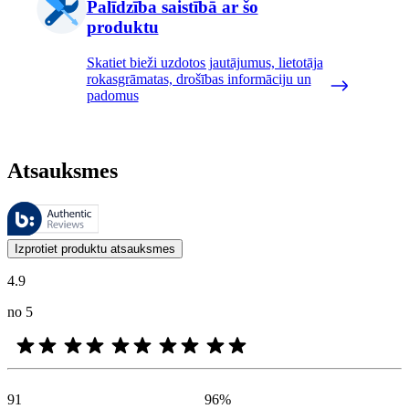
Palīdzība saistībā ar šo
produktu
Skatiet bieži uzdotos jautājumus, lietotāja
rokasgrāmatas, drošības informāciju un
padomus
Atsauksmes
Šīs atsauksmes pārvalda Bazaarvoice, un tās atbilst Bazaarvoice autent
Klientu viedokļi produktu un zvaigžņu vērtējumu veidā ir noderīgi visi
Izprotiet produktu atsauksmes
4.9
no 5
91
96
%