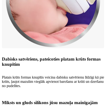
Dabisks satvēriens, pateicoties platam krūts formas
knupītim
Platais krūts formas knupītis veicina dabisku satvērienu līdzīgi kā pie
krūts, ļaujot mazulim vieglāk apvienot barošanu ar krūti un dzeršanu
no pudelītes.
Mīksts un gluds silikons jūsu mazuļa mainīgajām