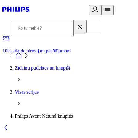
10% atlaide pirmajam pasūtījumam
3
Zīdaiņu pudelītes un knupīši
Visas sērijas
Philips Avent Natural knupītis