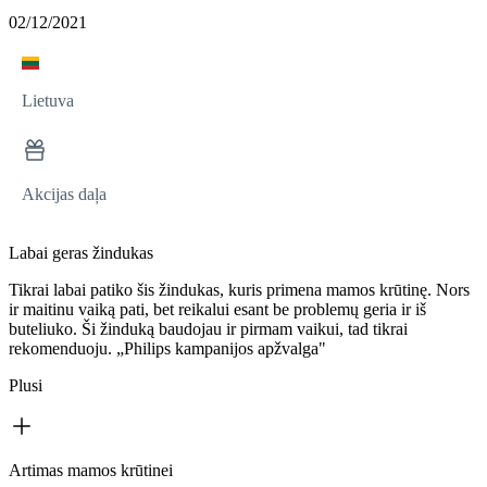
02/12/2021
Lietuva
Akcijas daļa
Labai geras žindukas
Tikrai labai patiko šis žindukas, kuris primena mamos krūtinę. Nors
ir maitinu vaiką pati, bet reikalui esant be problemų geria ir iš
buteliuko. Ši žinduką baudojau ir pirmam vaikui, tad tikrai
rekomenduoju. „Philips kampanijos apžvalga"
Plusi
Artimas mamos krūtinei