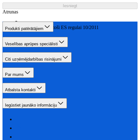
Iesniegt
Atrunas
0% BPA, atbilstoši ES regulai 10/2011
Produkti patērātājiem
Veselības aprūpes speciālisti
Citi uzņēmējdarbības risinājumi
Par mums
Atbalsta kontakti
Iegūstiet jaunāko informāciju