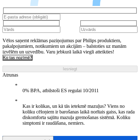
Vēlos saņemt reklāmas paziņojumus par Philips produktiem,
pakalpojumiem, notikumiem un akcijām – balstoties uz manām
izvēlēm un uzvedību. Varu jebkurā laikā viegli atteikties!
Ko tas nozīmē?
Iesniegt
Atrunas
0% BPA, atbilstoši ES regulai 10/2011
Kas ir kolikas, un kā tās ietekmē mazuļus? Viens no
koliku cēloņiem ir barošanas laikā norītais gaiss, kas rada
diskomforta sajūtu mazuļa gremošanas sistēmā. Koliku
simptomi ir raudāšana, nemiers.