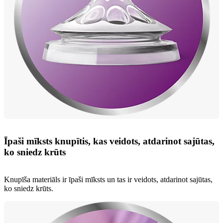
Īpaši mīksts knupītis, kas veidots, atdarinot sajūtas,
ko sniedz krūts
Knupīša materiāls ir īpaši mīksts un tas ir veidots, atdarinot sajūtas,
ko sniedz krūts.