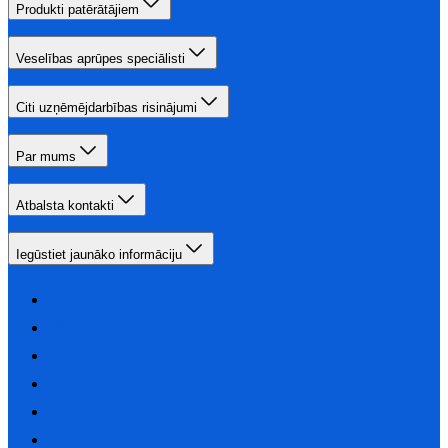
Produkti patērātājiem
Veselības aprūpes speciālisti
Citi uzņēmējdarbības risinājumi
Par mums
Atbalsta kontakti
Iegūstiet jaunāko informāciju