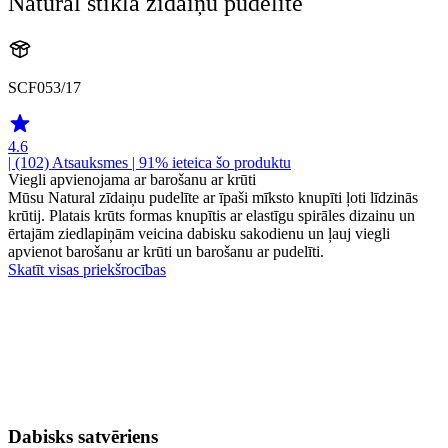
Natural stikla zīdaiņu pudelīte
SCF053/17
4.6
| (102)
Atsauksmes
| 91% ieteica šo produktu
Viegli apvienojama ar barošanu ar krūti
Mūsu Natural zīdaiņu pudelīte ar īpaši mīksto knupīti ļoti līdzinās
krūtij. Platais krūts formas knupītis ar elastīgu spirāles dizainu un
ērtajām ziedlapiņām veicina dabisku sakodienu un ļauj viegli
apvienot barošanu ar krūti un barošanu ar pudelīti.
Skatīt visas priekšrocības
Dabisks satvēriens