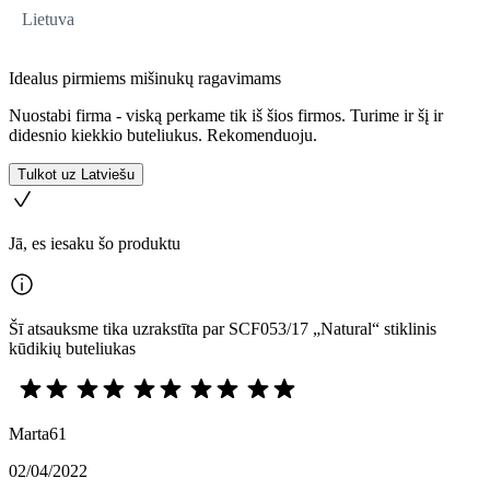
Lietuva
Idealus pirmiems mišinukų ragavimams
Nuostabi firma - viską perkame tik iš šios firmos. Turime ir šį ir
didesnio kiekkio buteliukus. Rekomenduoju.
Tulkot uz Latviešu
Jā, es iesaku šo produktu
Šī atsauksme tika uzrakstīta par SCF053/17 „Natural“ stiklinis
kūdikių buteliukas
Marta61
02/04/2022