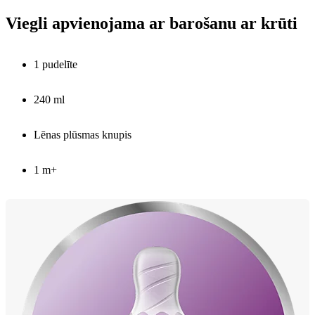
Viegli apvienojama ar barošanu ar krūti
1 pudelīte
240 ml
Lēnas plūsmas knupis
1 m+