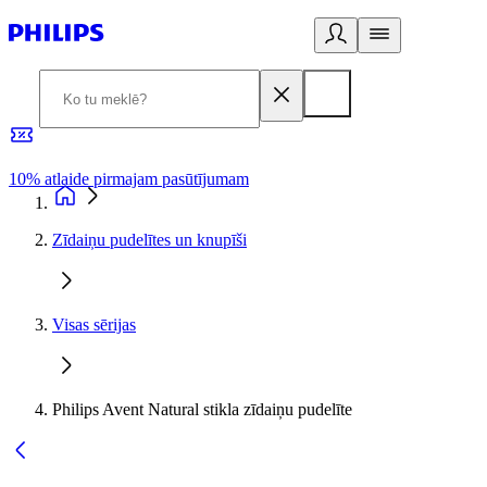
10% atlaide pirmajam pasūtījumam
3
Zīdaiņu pudelītes un knupīši
Visas sērijas
Philips Avent Natural stikla zīdaiņu pudelīte