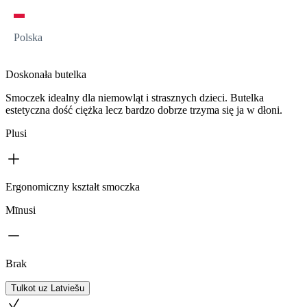
Polska
Doskonała butelka
Smoczek idealny dla niemowląt i strasznych dzieci. Butelka
estetyczna dość ciężka lecz bardzo dobrze trzyma się ja w dłoni.
Plusi
Ergonomiczny kształt smoczka
Mīnusi
Brak
Tulkot uz Latviešu