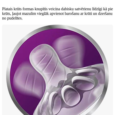
Platais krūts formas knupītis veicina dabisku satvērienu līdzīgi kā pie
krūts, ļaujot mazulim vieglāk apvienot barošanu ar krūti un dzeršanu
no pudelītes.