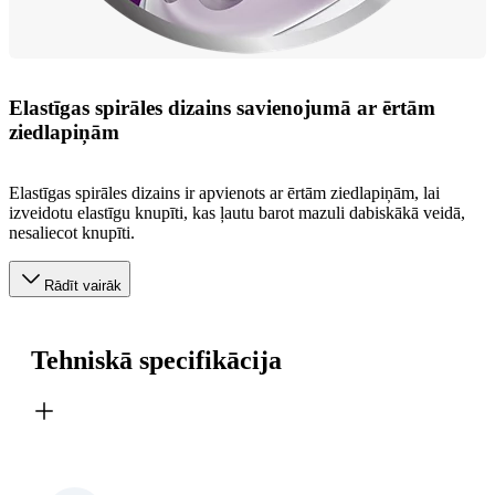
Elastīgas spirāles dizains savienojumā ar ērtām
ziedlapiņām
Elastīgas spirāles dizains ir apvienots ar ērtām ziedlapiņām, lai
izveidotu elastīgu knupīti, kas ļautu barot mazuli dabiskākā veidā,
nesaliecot knupīti.
Rādīt vairāk
Tehniskā specifikācija