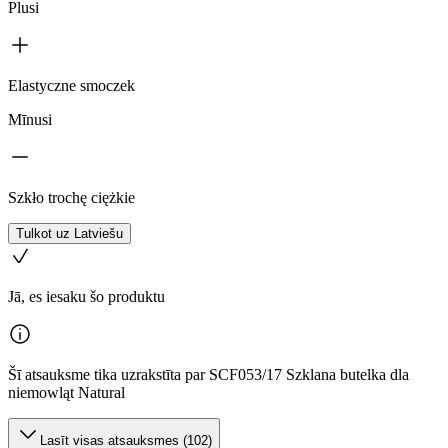
Plusi
Elastyczne smoczek
Mīnusi
Szkło trochę ciężkie
Tulkot uz Latviešu
Jā, es iesaku šo produktu
Šī atsauksme tika uzrakstīta par SCF053/17 Szklana butelka dla
niemowląt Natural
Lasīt visas atsauksmes (102)