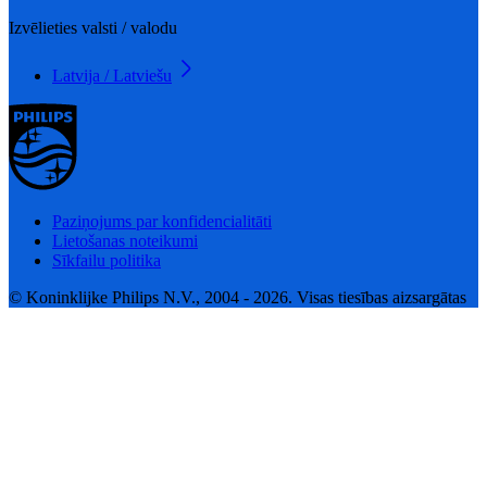
Izvēlieties valsti / valodu
Latvija / Latviešu
Paziņojums par konfidencialitāti
Lietošanas noteikumi
Sīkfailu politika
© Koninklijke Philips N.V., 2004 - 2026. Visas tiesības aizsargātas