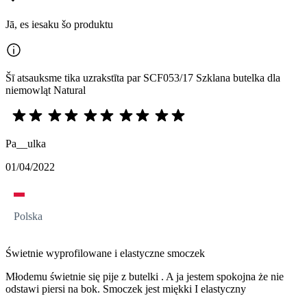
Jā, es iesaku šo produktu
Šī atsauksme tika uzrakstīta par SCF053/17 Szklana butelka dla
niemowląt Natural
Pa__ulka
01/04/2022
Polska
Świetnie wyprofilowane i elastyczne smoczek
Młodemu świetnie się pije z butelki . A ja jestem spokojna że nie
odstawi piersi na bok. Smoczek jest miękki I elastyczny