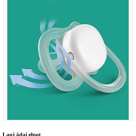
Ļauj ādai elpot