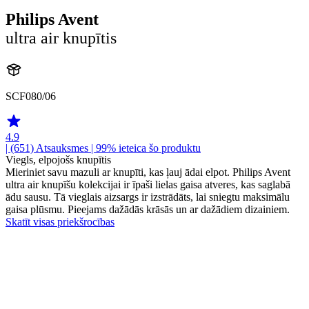
Philips Avent
ultra air knupītis
SCF080/06
4.9
| (651)
Atsauksmes
| 99% ieteica šo produktu
Viegls, elpojošs knupītis
Mieriniet savu mazuli ar knupīti, kas ļauj ādai elpot. Philips Avent
ultra air knupīšu kolekcijai ir īpaši lielas gaisa atveres, kas saglabā
ādu sausu. Tā vieglais aizsargs ir izstrādāts, lai sniegtu maksimālu
gaisa plūsmu. Pieejams dažādās krāsās un ar dažādiem dizainiem.
Skatīt visas priekšrocības