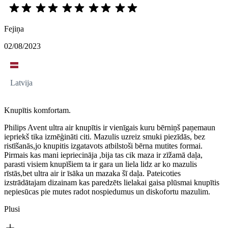
Fejiņa
02/08/2023
Latvija
Knupītis komfortam.
Philips Avent ultra air knupītis ir vienīgais kuru bērniņš paņemaun
iepriekš tika izmēģināti citi. Mazulis uzreiz smuki piezīdās, bez
ristīšanās,jo knupitis izgatavots atbilstoši bērna mutites formai.
Pirmais kas mani iepriecināja ,bija tas cik maza ir zīžamā daļa,
parasti visiem knupīšiem ta ir gara un liela lidz ar ko mazulis
rīstās,bet ultra air ir īsāka un mazaka šī daļa. Pateicoties
izstrādātajam dizainam kas paredzēts lielakai gaisa plūsmai knupītis
nepiesūcas pie mutes radot nospiedumus un diskofortu mazulim.
Plusi