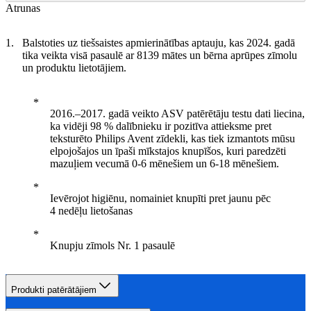
Atrunas
Balstoties uz tiešsaistes apmierinātības aptauju, kas 2024. gadā
tika veikta visā pasaulē ar 8139 mātes un bērna aprūpes zīmolu
un produktu lietotājiem.
2016.–2017. gadā veikto ASV patērētāju testu dati liecina,
ka vidēji 98 % dalībnieku ir pozitīva attieksme pret
teksturēto Philips Avent zīdekli, kas tiek izmantots mūsu
elpojošajos un īpaši mīkstajos knupīšos, kuri paredzēti
mazuļiem vecumā 0-6 mēnešiem un 6-18 mēnešiem.
Ievērojot higiēnu, nomainiet knupīti pret jaunu pēc
4 nedēļu lietošanas
Knupju zīmols Nr. 1 pasaulē
Produkti patērātājiem