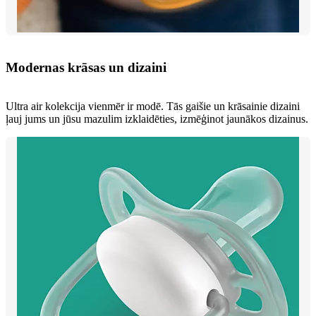
Modernas krāsas un dizaini
Ultra air kolekcija vienmēr ir modē. Tās gaišie un krāsainie dizaini
ļauj jums un jūsu mazulim izklaidēties, izmēģinot jaunākos dizainus.