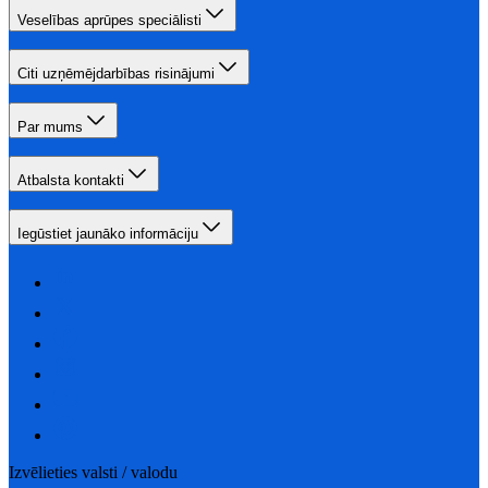
Veselības aprūpes speciālisti
Citi uzņēmējdarbības risinājumi
Par mums
Atbalsta kontakti
Iegūstiet jaunāko informāciju
Izvēlieties valsti / valodu