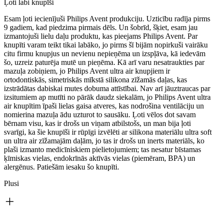
Ļoti labi knupīši
Esam ļoti iecienījuši Philips Avent produkciju. Uzticību radīja pirms
9 gadiem, kad piedzima pirmais dēls. Un šobrīd, šķiet, esam jau
izmantojuši lielu daļu produktu, kas pieejams Philips Avent. Par
knupīti varam teikt tikai labāko, jo pirms šī bijām nopirkuši vairāku
citu firmu knupjus un nevienu nepieņēma un izspļāva, kā iedevām
šo, uzreiz paturēja mutē un pieņēma. Kā arī varu nesatraukties par
mazuļa zobiņiem, jo Philips Avent ultra air knupjiem ir
ortodontiskās, simetriskās mīkstā silikona zīžamās daļas, kas
izstrādātas dabiskai mutes dobuma attīstībai. Nav arī jāuztraucas par
izsitumiem ap mutīti no pārāk daudz siekalām, jo Philips Avent ultra
air knupītim īpaši lielas gaisa atveres, kas nodrošina ventilāciju un
nomierina mazuļa ādu uzturot to sausāku. Ļoti vēlos dot savam
bērnam visu, kas ir drošs un viņam atbilstošs, un man bija ļoti
svarīgi, ka šie knupīši ir rūpīgi izvēlēti ar silikona materiālu ultra soft
un ultra air zīžamajām daļām, jo tas ir drošs un inerts materiāls, ko
plaši izmanto medicīniskiem pielietojumiem; tas nesatur bīstamas
ķīmiskas vielas, endokrīnās aktīvās vielas (piemēram, BPA) un
alergēnus. Patiešām iesaku šo knupīti.
Plusi