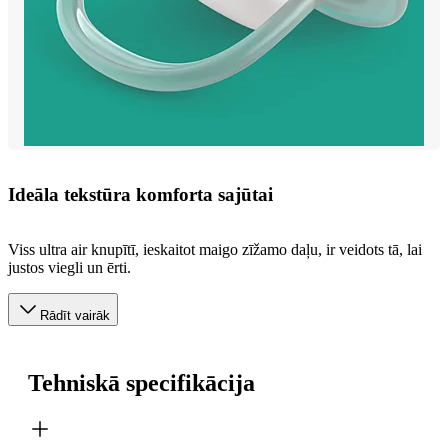
Ideāla tekstūra komforta sajūtai
Viss ultra air knupītī, ieskaitot maigo zīžamo daļu, ir veidots tā, lai
justos viegli un ērti.
Rādīt vairāk
Tehniskā specifikācija