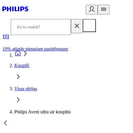
10% atlaide pirmajam pasūtījumam
3
Knupīši
Visas sērijas
Philips Avent ultra air knupītis