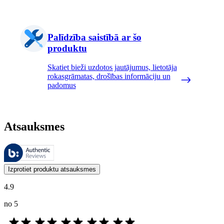
Palīdzība saistībā ar šo
produktu
Skatiet bieži uzdotos jautājumus, lietotāja
rokasgrāmatas, drošības informāciju un
padomus
Atsauksmes
Šīs atsauksmes pārvalda Bazaarvoice, un tās atbilst Bazaarvoice autent
Klientu viedokļi produktu un zvaigžņu vērtējumu veidā ir noderīgi visi
Izprotiet produktu atsauksmes
4.9
no 5