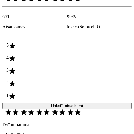
651
99
%
Atsauksmes
ieteica šo produktu
5
4
3
2
1
Rakstīt atsauksmi
Dvīņumamma