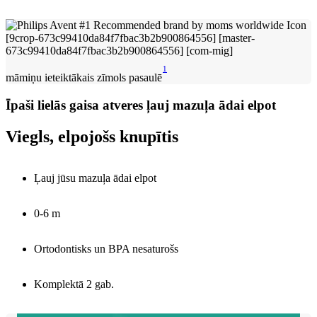
1
māmiņu ieteiktākais zīmols pasaulē
Īpaši lielās gaisa atveres ļauj mazuļa ādai elpot
Viegls, elpojošs knupītis
Ļauj jūsu mazuļa ādai elpot
0-6 m
Ortodontisks un BPA nesaturošs
Komplektā 2 gab.