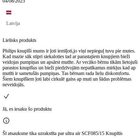
04/08/2023
Latvija
Lielisks produkts
Philips knupīši mums ir ļoti iemīļoti,jo viņi nepieguļ tuvu pie mutes.
Kad mazie sāk stipri siekaloties tad ar parastajiem knupjiem bieži
veidojas pumpiņas un apsārst mutīte. Ar vecāko bērnu tikām lietojuši
parastos knupīšus un bieži piedzīvojām nepatīkamus mirkļus kad ap
mutīti ir sametušās pumpiņas. Tas bērnam rada lielu diskomfortu.
Šiem knupīšiem ļoti labi cirkulē gaiss ap muti un šādas problēmas
neveidojās.
Jā, es iesaku šo produktu
Šī atsauksme tika uzrakstīta par ultra air SCF085/15 Knupītis