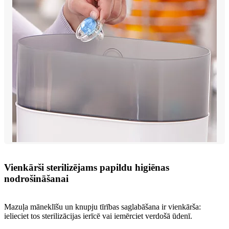
Vienkārši sterilizējams papildu higiēnas
nodrošināšanai
Mazuļa māneklīšu un knupju tīrības saglabāšana ir vienkārša:
ielieciet tos sterilizācijas ierīcē vai iemērciet verdošā ūdenī.