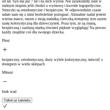
od lat. Syn ma już 7 lat i na nich wyrósł. Nie zaszkodziły nam w
żadnym stopniu jeśli chodzi o wymowę i kwestie logopedyczne.
Smoczki są ortodontyczne i bezpieczne. W odpowiednim czasie
udało nam się z nimi bezboleśnie pożegnać. Aktualnie nadal jestem
wierna marce, razem z moją malutką córeczką testujemy tym razem
szatę kolorystyczną dla dziewczynek. Poza tym, że są znaną,
bezpieczną i zaufaną marką również pięknie wyglądają! Na pewno
każdy znajdzie coś dla swojego dziecka.
Plusi
bezpieczny, ortodontyczny, duży wybór kolorystyczny, łatwość z
dostępem w wielu sklepach
Mīnusi
brak wad
Tulkot uz Latviešu