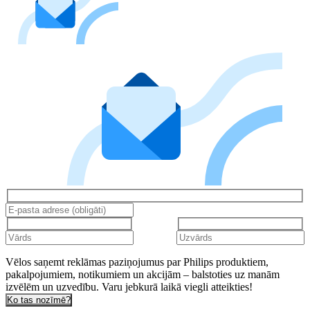
Vēlos saņemt reklāmas paziņojumus par Philips produktiem,
pakalpojumiem, notikumiem un akcijām – balstoties uz manām
izvēlēm un uzvedību. Varu jebkurā laikā viegli atteikties!
Ko tas nozīmē?