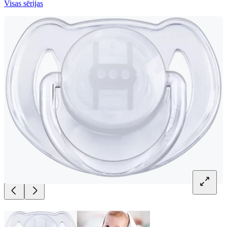
Visas sērijas