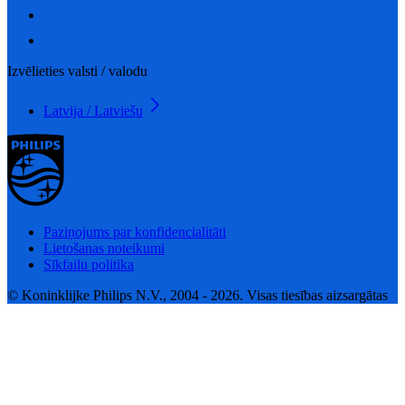
Izvēlieties valsti / valodu
Latvija / Latviešu
Paziņojums par konfidencialitāti
Lietošanas noteikumi
Sīkfailu politika
© Koninklijke Philips N.V., 2004 - 2026. Visas tiesības aizsargātas