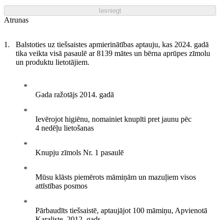
Iesniegt
Atrunas
Balstoties uz tiešsaistes apmierinātības aptauju, kas 2024. gadā
tika veikta visā pasaulē ar 8139 mātes un bērna aprūpes zīmolu
un produktu lietotājiem.
Gada ražotājs 2014. gadā
Ievērojot higiēnu, nomainiet knupīti pret jaunu pēc
4 nedēļu lietošanas
Knupju zīmols Nr. 1 pasaulē
Mūsu klāsts piemērots māmiņām un mazuļiem visos
attīstības posmos
Pārbaudīts tiešsaistē, aptaujājot 100 māmiņu, Apvienotā
Karaliste, 2012. gads