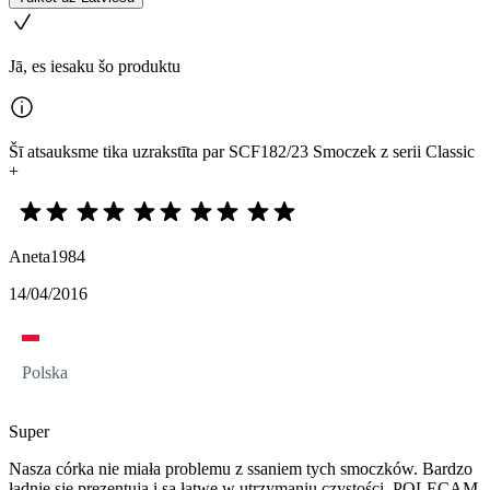
Jā, es iesaku šo produktu
Šī atsauksme tika uzrakstīta par SCF182/23 Smoczek z serii Classic
+
Aneta1984
14/04/2016
Polska
Super
Nasza córka nie miała problemu z ssaniem tych smoczków. Bardzo
ładnie się prezentują i są łatwe w utrzymaniu czystości. POLECAM