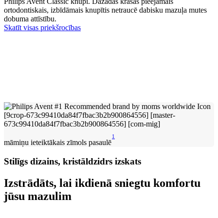
Philips Avent Classic knupi. Dažādās krāsās pieejamais
ortodontiskais, izbīdāmais knupītis netraucē dabisku mazuļa mutes
dobuma attīstību.
Skatīt visas priekšrocības
1
māmiņu ieteiktākais zīmols pasaulē
Stilīgs dizains, kristāldzidrs izskats
Izstrādāts, lai ikdienā sniegtu komfortu
jūsu mazulim