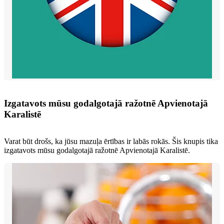
Izgatavots mūsu godalgotajā ražotnē Apvienotajā
Karalistē
Varat būt drošs, ka jūsu mazuļa ērtības ir labās rokās. Šis knupis tika
izgatavots mūsu godalgotajā ražotnē Apvienotajā Karalistē.