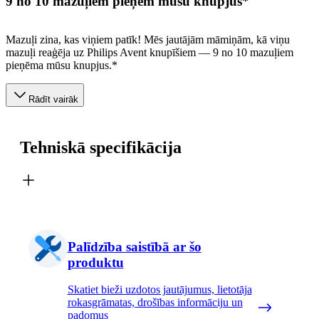
9 no 10 mazuļiem pieņem mūsu knupjus*
Mazuļi zina, kas viņiem patīk! Mēs jautājām māmiņām, kā viņu
mazuļi reaģēja uz Philips Avent knupīšiem — 9 no 10 mazuļiem
pieņēma mūsu knupjus.*
Rādīt vairāk
Tehniskā specifikācija
Palīdzība saistībā ar šo
produktu
Skatiet bieži uzdotos jautājumus, lietotāja
rokasgrāmatas, drošības informāciju un
padomus