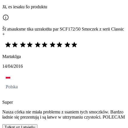
Jā, es iesaku šo produktu
Šī atsauksme tika uzrakstīta par SCF172/50 Smoczek z serii Classic
+
MartakIga
14/04/2016
Polska
Super
Nasza córka nie miała problemu z ssaniem tych smoczków. Bardzo
ładnie się prezentują i są łatwe w utrzymaniu czystości. POLECAM
Tulkot uz Latviešu