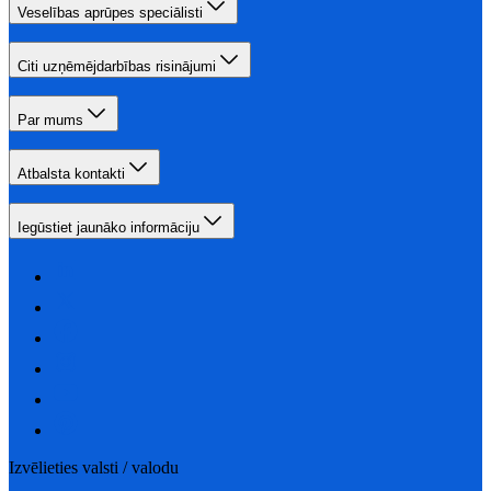
Veselības aprūpes speciālisti
Citi uzņēmējdarbības risinājumi
Par mums
Atbalsta kontakti
Iegūstiet jaunāko informāciju
Izvēlieties valsti / valodu