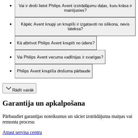
Vai ir droši lietot Philips Avent izstrādājumu daļas, kuru krāsa ir
mainījusies?
Kāpēc Avent knupji un knupīši ir izgatavoti no silikona, nevis
lateksa?
Kā atbrīvot Philips Avent knupīti no ūdens?
Vai Philips Avent vecuma vadlīnijas ir svarīgas?
Philips Avent knupīša drošuma pārbaude
Rādīt vairāk
Garantija un apkalpošana
Pārbaudiet garantijas noteikumus un sāciet izstrādājuma maiņas vai
remonta procesu
Atrast servisa centru