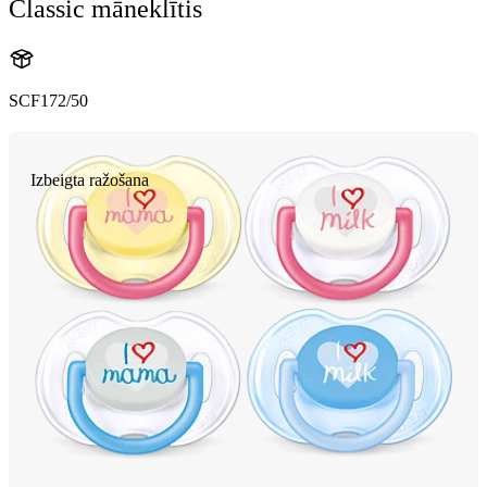
Classic māneklītis
SCF172/50
Izbeigta ražošana