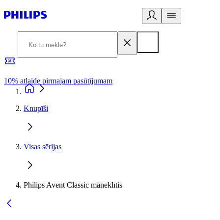
10% atlaide pirmajam pasūtījumam
3
Knupīši
Visas sērijas
Philips Avent Classic māneklītis