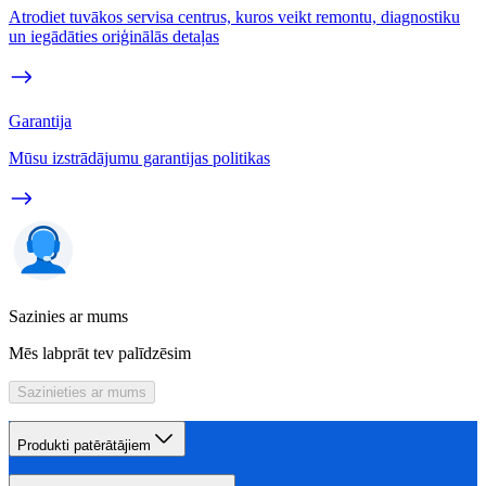
Atrodiet tuvākos servisa centrus, kuros veikt remontu, diagnostiku
un iegādāties oriģinālās detaļas
Garantija
Mūsu izstrādājumu garantijas politikas
Sazinies ar mums
Mēs labprāt tev palīdzēsim
Sazinieties ar mums
Produkti patērātājiem