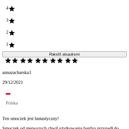
4
3
2
1
Rakstīt atsauksmi
annazacharska3
29/12/2021
Polska
Ten smoczek jest fantastyczny!
Smoczek od pierwszych chwil użytkowania bardzo przypadł do