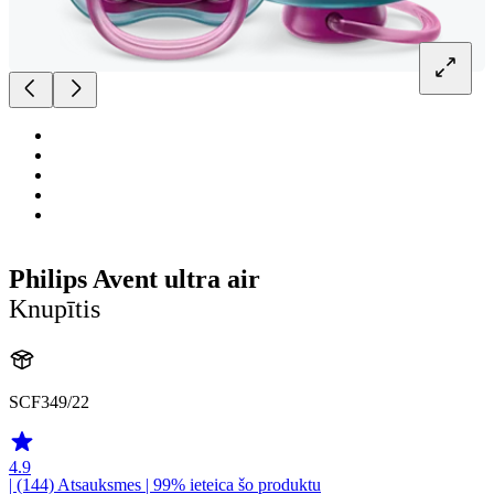
Philips Avent ultra air
Knupītis
SCF349/22
4.9
| (144)
Atsauksmes
| 99% ieteica šo produktu