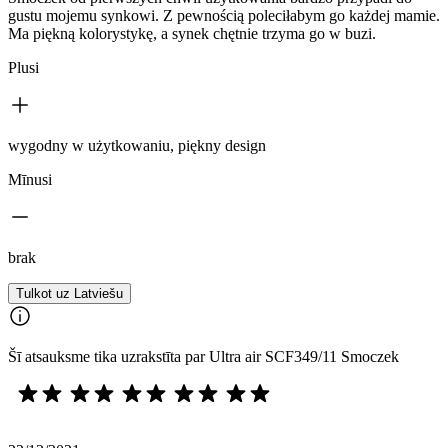
gustu mojemu synkowi. Z pewnością poleciłabym go każdej mamie.
Ma piękną kolorystykę, a synek chętnie trzyma go w buzi.
Plusi
wygodny w użytkowaniu, piękny design
Mīnusi
brak
Tulkot uz Latviešu
Šī atsauksme tika uzrakstīta par Ultra air SCF349/11 Smoczek