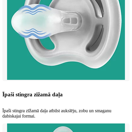
Īpaši stingra zīžamā daļa
Īpaši stingra zīžamā daļa atbilst aukslēju, zobu un smaganu
dabiskajai formai.