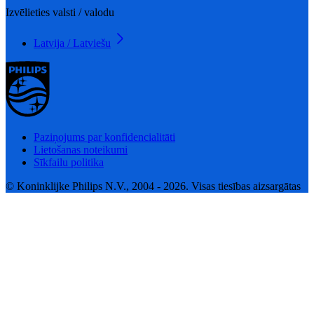
Izvēlieties valsti / valodu
Latvija / Latviešu
Paziņojums par konfidencialitāti
Lietošanas noteikumi
Sīkfailu politika
© Koninklijke Philips N.V., 2004 - 2026. Visas tiesības aizsargātas