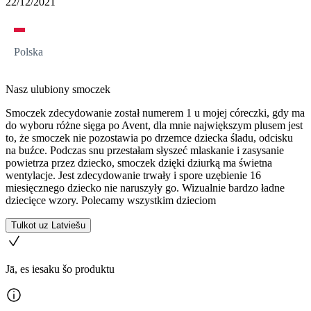
22/12/2021
Polska
Nasz ulubiony smoczek
Smoczek zdecydowanie został numerem 1 u mojej córeczki, gdy ma
do wyboru różne sięga po Avent, dla mnie największym plusem jest
to, że smoczek nie pozostawia po drzemce dziecka śladu, odcisku
na buźce. Podczas snu przestałam słyszeć mlaskanie i zasysanie
powietrza przez dziecko, smoczek dzięki dziurką ma świetna
wentylacje. Jest zdecydowanie trwały i spore uzębienie 16
miesięcznego dziecko nie naruszyły go. Wizualnie bardzo ładne
dziecięce wzory. Polecamy wszystkim dzieciom
Tulkot uz Latviešu
Jā, es iesaku šo produktu