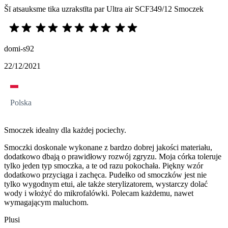
Šī atsauksme tika uzrakstīta par Ultra air SCF349/12 Smoczek
domi-s92
22/12/2021
Polska
Smoczek idealny dla każdej pociechy.
Smoczki doskonale wykonane z bardzo dobrej jakości materiału,
dodatkowo dbają o prawidłowy rozwój zgryzu. Moja córka toleruje
tylko jeden typ smoczka, a te od razu pokochała. Piękny wzór
dodatkowo przyciąga i zachęca. Pudełko od smoczków jest nie
tylko wygodnym etui, ale także sterylizatorem, wystarczy dolać
wody i włożyć do mikrofalówki. Polecam każdemu, nawet
wymagającym maluchom.
Plusi