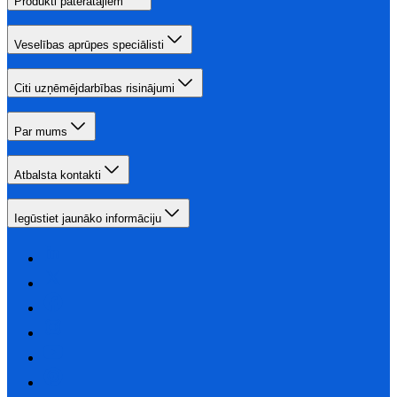
Produkti patērātājiem
Veselības aprūpes speciālisti
Citi uzņēmējdarbības risinājumi
Par mums
Atbalsta kontakti
Iegūstiet jaunāko informāciju