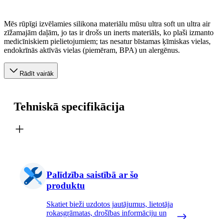
Mēs rūpīgi izvēlamies silikona materiālu mūsu ultra soft un ultra air
zīžamajām daļām, jo tas ir drošs un inerts materiāls, ko plaši izmanto
medicīniskiem pielietojumiem; tas nesatur bīstamas ķīmiskas vielas,
endokrīnās aktīvās vielas (piemēram, BPA) un alergēnus.
Rādīt vairāk
Tehniskā specifikācija
Palīdzība saistībā ar šo
produktu
Skatiet bieži uzdotos jautājumus, lietotāja
rokasgrāmatas, drošības informāciju un