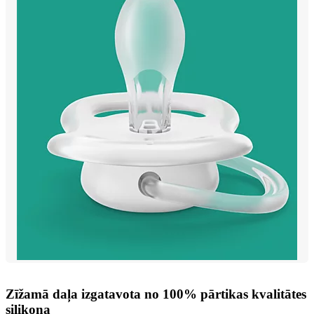
Zīžamā daļa izgatavota no 100% pārtikas kvalitātes
silikona