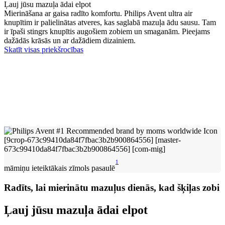
Ļauj jūsu mazuļa ādai elpot
Mierināšana ar gaisa radīto komfortu. Philips Avent ultra air
knupītim ir palielinātas atveres, kas saglabā mazuļa ādu sausu. Tam
ir īpaši stingrs knupītis augošiem zobiem un smaganām. Pieejams
dažādās krāsās un ar dažādiem dizainiem.
Skatīt visas priekšrocības
1
māmiņu ieteiktākais zīmols pasaulē
Radīts, lai mierinātu mazuļus dienās, kad šķiļas zobi
Ļauj jūsu mazuļa ādai elpot