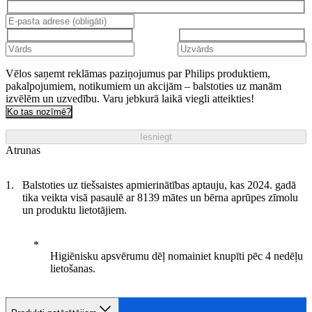
Vēlos saņemt reklāmas paziņojumus par Philips produktiem,
pakalpojumiem, notikumiem un akcijām – balstoties uz manām
izvēlēm un uzvedību. Varu jebkurā laikā viegli atteikties!
Ko tas nozīmē?
Iesniegt
Atrunas
Balstoties uz tiešsaistes apmierinātības aptauju, kas 2024. gadā
tika veikta visā pasaulē ar 8139 mātes un bērna aprūpes zīmolu
un produktu lietotājiem.
Higiēnisku apsvērumu dēļ nomainiet knupīti pēc 4 nedēļu
lietošanas.