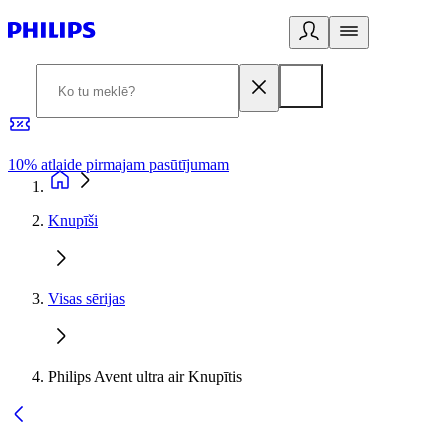
10% atlaide pirmajam pasūtījumam
3
Knupīši
Visas sērijas
Philips Avent ultra air Knupītis